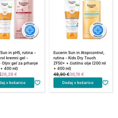
Sun in pH5, rutina -
Eucerin Sun in Atopicontrol,
rol kremni gel -
rutina - Kids Dry Touch
 Oljni gel za prhanje
ZF50+ + čistilno olje (200 ml
 + 400 ml)
+ 400 ml)
€
28,28 €
48,90 €
36,19 €
daj v košarico
Dodaj v košarico