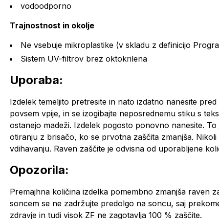
vodoodporno
Trajnostnost in okolje
Ne vsebuje mikroplastike (v skladu z definicijo Progr
Sistem UV-filtrov brez oktokrilena
Uporaba:
Izdelek temeljito pretresite in nato izdatno nanesite pred
povsem vpije, in se izogibajte neposrednemu stiku s tekst
ostanejo madeži. Izdelek pogosto ponovno nanesite. To
otiranju z brisačo, ko se prvotna zaščita zmanjša. Nikoli
vdihavanju. Raven zaščite je odvisna od uporabljene koli
Opozorila:
Premajhna količina izdelka pomembno zmanjša raven zaš
soncem se ne zadržujte predolgo na soncu, saj prekomer
zdravje in tudi visok ZF ne zagotavlja 100 % zaščite.