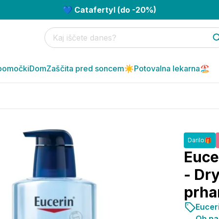
💙 Catafertyl (do -20%)
pomočki
Dom
Zaščita pred soncem☀️
Potovalna lekarna🏖️
Darilo🎁
Euce
- Dr
prha
Euceri
Ob nak