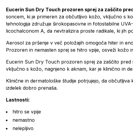
Eucerin Sun Dry Touch prozoren sprej za zaščito pr
soncem, ki je primeren za občutljivo kožo, vključno s 
tehnologija združuje širokopasovne in fotostabilne UVA-
licochalconom A, da nevtralizira proste radikale, ki jih
Aerosol za pršenje v več položajih omogoča hiter in e
Prozoren in nemasten sprej se hitro vpije, osveži kožo 
Eucerin Sun Dry Touch prozoren sprej za zaščito pred 
vključno s kožo, nagnjeno k aknam, kar je klinično in d
Klinične in dermatološke študije potrjujejo, da občutljiva
izdelek dobro prenaša.
Lastnosti:
hitro se vpije
nemastno
nelepljivo