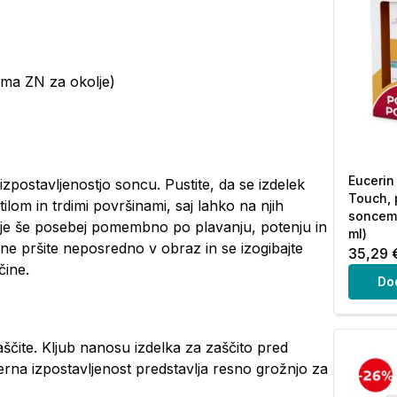
ama ZN za okolje)
Eucerin
 izpostavljenostjo soncu. Pustite, da se izdelek
Touch, 
ilom in trdimi površinami, saj lahko na njih
soncem 
 je še posebej pomembno po plavanju, potenju in
ml)
 ne pršite neposredno v obraz in se izogibajte
35,29 
čine.
Do
čite. Kljub nanosu izdelka za zaščito pred
na izpostavljenost predstavlja resno grožnjo za