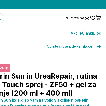
Prijavite se
Akcije
Članki
Blog
Oglejte si vse izdelke iz
Eucerin
Akcija
rin Sun in UreaRepair, rutina
y Touch sprej - ZF50 + gel za
nje (200 ml + 400 ml)
n Sun izdelki so vam na voljo v akcijskih paketih.
upu Eucerin rutine za telo (nega + zaščita pred