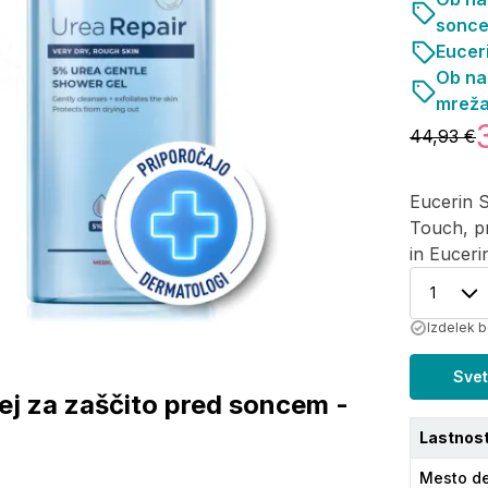
sonce
Eucer
Ob na
mreža
44,93 €
Eucerin S
Touch, p
in Euceri
1
Izdelek b
Svet
ej za zaščito pred soncem -
Lastnost
Mesto de