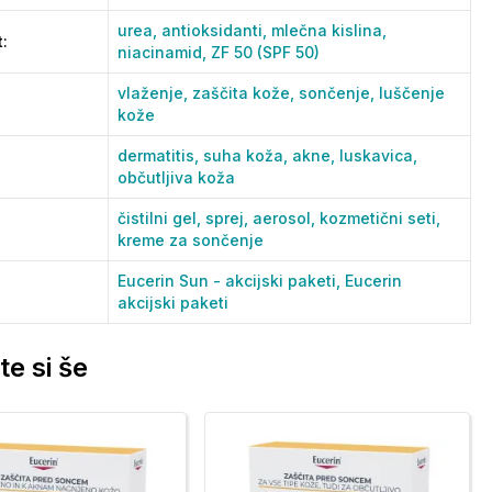
urea,
antioksidanti,
mlečna kislina,
t
:
niacinamid,
ZF 50 (SPF 50)
vlaženje,
zaščita kože,
sončenje,
luščenje
kože
dermatitis,
suha koža,
akne,
luskavica,
občutljiva koža
čistilni gel,
sprej,
aerosol,
kozmetični seti,
kreme za sončenje
Eucerin Sun - akcijski paketi,
Eucerin
akcijski paketi
te si še