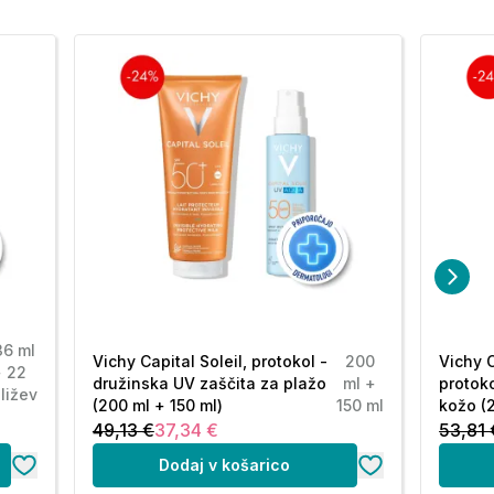
36 ml
Vichy Capital Soleil, protokol -
200
Vichy C
+ 22
družinska UV zaščita za plažo
ml +
protoko
ližev
(200 ml + 150 ml)
150 ml
kožo (
49,13 €
37,34 €
53,81 
Dodaj v košarico