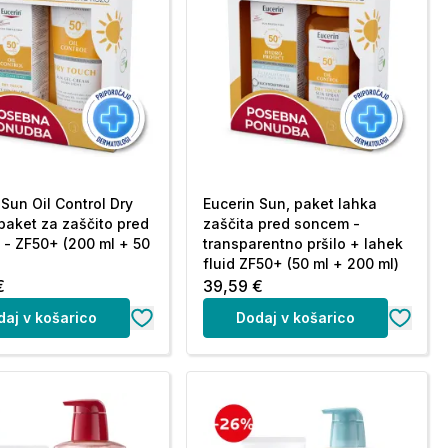
 Sun Oil Control Dry
Eucerin Sun, paket lahka
paket za zaščito pred
zaščita pred soncem -
- ZF50+ (200 ml + 50
transparentno pršilo + lahek
fluid ZF50+ (50 ml + 200 ml)
€
39,59 €
daj v košarico
Dodaj v košarico