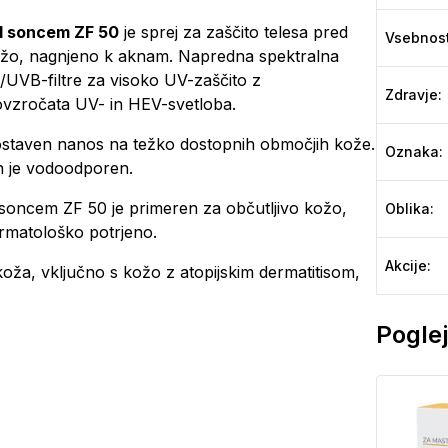
ed soncem ZF 50
je sprej za zaščito telesa pred
Vsebnos
kožo, nagnjeno k aknam. Napredna spektralna
/UVB-filtre za visoko UV-zaščito z
Zdravje
:
 povzročata UV- in HEV-svetloba.
nostaven nanos na težko dostopnih območjih kože.
Oznaka
:
in je vodoodporen.
soncem ZF 50 je primeren za občutljivo kožo,
Oblika
:
ermatološko potrjeno.
Akcije
:
 koža, vključno s kožo z atopijskim dermatitisom,
Poglej