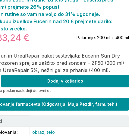
m) prejmete 26% popust.
in rutine so vam na voljo do 31% ugodneje.
kupu izdelkov Eucerin nad 20 € prejmete darilo:
sto vrečko.
33,24 €
Pakiranje:
200 ml + 400 ml
un in UreaRepair paket sestavljata: Eucerin Sun Dry
rozoren sprej za zaščito pred soncem - ZF50 (200 ml)
n UreaRepair 5%, nežni gel za prhanje (400 ml).
Dodaj v košarico
o poslan naslednji delovni dan.
ovanje farmacevta
(
Odgovarja: Maja Pezdir, farm. teh.
)
i
lovanja
:
obraz,
telo