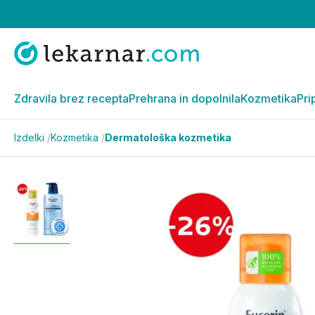
Zdravila brez recepta
Prehrana in dopolnila
Kozmetika
Pri
Izdelki
/
Kozmetika
/
Dermatološka kozmetika