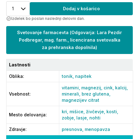
1
Dodaj v košarico
Izdelek bo poslan naslednji delovni dan.
Svetovanje farmacevta
(
Odgovarja: Lara Pezdir
Podbregar, mag. farm., licencirana svetovalka
za prehranska dopolnila
)
Lastnosti
Oblika
:
tonik,
napitek
vitamini,
magnezij,
cink,
kalcij,
Vsebnost
:
minerali,
brez glutena,
magnezijev citrat
kri,
mišice,
živčevje,
kosti,
Mesto delovanja
:
zobje,
lasje,
nohti
Zdravje
:
presnova,
menopavza