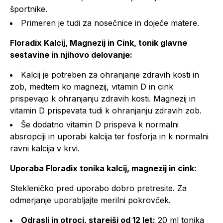
športnike.
Primeren je tudi za nosečnice in doječe matere.
Floradix Kalcij, Magnezij in Cink, tonik glavne
sestavine in njihovo delovanje:
Kalcij je potreben za ohranjanje zdravih kosti in
zob, medtem ko magnezij, vitamin D in cink
prispevajo k ohranjanju zdravih kosti. Magnezij in
vitamin D prispevata tudi k ohranjanju zdravih zob.
Še dodatno vitamin D prispeva k normalni
absropciji in uporabi kalcija ter fosforja in k normalni
ravni kalcija v krvi.
Uporaba Floradix tonika kalcij, magnezij in cink:
Stekleničko pred uporabo dobro pretresite. Za
odmerjanje uporabljajte merilni pokrovček.
Odrasli in otroci, starejši od 12 let:
20 ml tonika