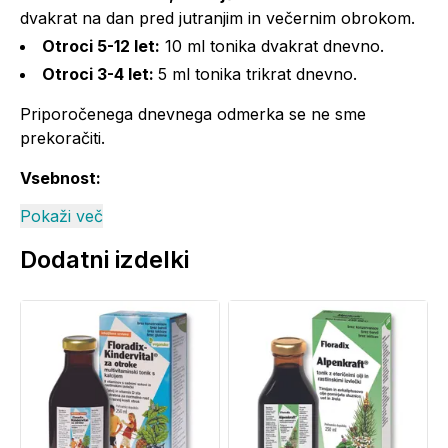
dvakrat na dan pred jutranjim in večernim obrokom.
Otroci 5-12 let:
10 ml tonika dvakrat dnevno.
Otroci 3-4 let:
5 ml tonika trikrat dnevno.
Priporočenega dnevnega odmerka se ne sme
prekoračiti.
Vsebnost:
Pokaži več
40 ml tonika vsebuje:
*PDV
Dodatni izdelki
136 %
vitamin D
6,8 µg
kalcij
206 mg
26 %
magnezij
248 mg
66 %
cink
4,68 mg
47 %
Energijska vrednost: