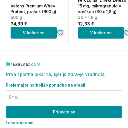
Ferozomal Direkt Železo
Valens Premium Whey
15 mg, mikrogranule v
Protein, prašek (600 g)
vrečkah (30 x 1,8 g)
600 g
30 x 1,8 g
34,99 €
12,33 €
V košarico
V košarico
Prva spletna lekarna, kjer je zdravje vrednota.
Prejemajte najboljšo ponudbo na email
Email
Prijavite se
Lekarnar.com