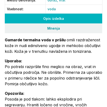
Mesto delovanja
:
obraz,
vrat
Vsebnost
:
voda
Opis izdelka
Mnenja
Gamarde termalna voda v pršilu
omili razdraženost
kože in nudi edinstveno ugodje in mehkobo občutljivi
koži. Koža je v trenutku navlažena in tonizirana.
Uporaba:
Po potrebi razpršite fino meglico na obraz, vrat in
občutljiva področja. Ne obrišite. Primerna za uporabo
v primeru rdečice ter za popolno odstranjevanje ličil.
Pomirja občutljivo kožo.
Opozorila:
Posoda je pod tlakom: lahko eksplodira pri
segrevanju. Hraniti ločeno od vročine, vročih