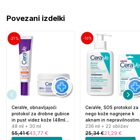
Povezani izdelki
CeraVe, obnavljajoči
CeraVe, SOS protokol za
protokol za drobne gubice
nego kože nagnjene k
in pust videz kože (48ml
aknam in nepravilnostim
+ 30 ml)
48 ml + 30 ml
(236 ml + 22 obližev)
236 ml + 22 obližev
55,41 €
43,77 €
25,34 €
21,29 €