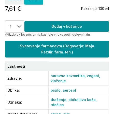
7,61 €
Pakiranje:
100 ml
1
Dodaj v košarico
Izdelek bo poslan najkasneje v roku petih delovnih dni.
Svetovanje farmacevta
(
Odgovarja: Maja
Pezdir, farm. teh.
)
Lastnosti
naravna kozmetika,
vegani,
Zdravje
:
vlaženje
Oblika
:
pršilo,
aerosol
draženje,
občutljiva koža,
Oznaka
:
rdečica