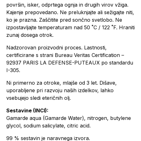
površin, isker, odprtega ognja in drugih virov vžiga.
Kajenje prepovedano. Ne preluknjajte ali sežigajte niti,
ko je prazna. Zaščitite pred sončno svetlobo. Ne
izpostavljajte temperaturam nad 50 ˚C / 122 ˚F. Hraniti
zunaj dosega otrok.
Nadzorovan proizvodni proces. Lastnosti,
certificirane s strani Bureau Veritas Certification –
92937 PARIS LA DEFENSE-PUTEAUX po standardu
I-305.
Ni primerno za otroke, mlajše od 3 let. Dišave,
uporabljene pri razvoju naših izdelkov, lahko
vsebujejo sledi eteričnih olj.
Sestavine (INCI):
Gamarde aqua (Gamarde Water), nitrogen, butylene
glycol, sodium salicylate, citric acid.
99 % sestavin je naravnega izvora.