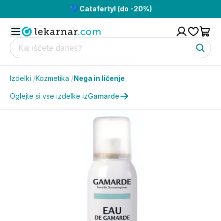
💙 Catafertyl (do -20%)
Izdelki
/
Kozmetika
/
Nega in ličenje
Oglejte si vse izdelke iz
Gamarde