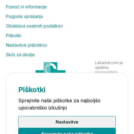
Pomoč in informacije
Pogosta vprašanja
Obdelava osebnih podatkov
Piškotki
Nastavitve piškotkov
Skrb za okolje
Lekarnar.com je
spletna
poslovalnica
Lekarne Nove
Poljane in posluje
v skladu z
Piškotki
zakonodajo
Sprejmite naše piškotke za najboljšo
uporabniško izkušnjo
Nastavitve
Sprejmite naše piškotke