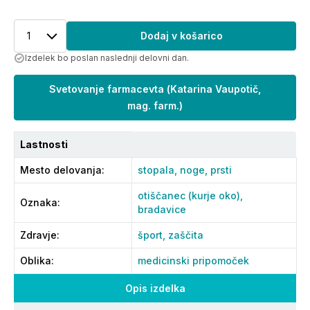
1
Dodaj v košarico
Izdelek bo poslan naslednji delovni dan.
Svetovanje farmacevta
(
Katarina Vaupotič,
mag. farm.
)
Lastnosti
Mesto delovanja
:
stopala,
noge,
prsti
otiščanec (kurje oko),
Oznaka
:
bradavice
Zdravje
:
šport,
zaščita
Oblika
:
medicinski pripomoček
Opis izdelka