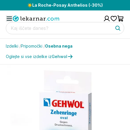
☀️
La Roche-Posay Anthelios (-30%)
Izdelki
/
Pripomočki
/
Osebna nega
Oglejte si vse izdelke iz
Gehwol