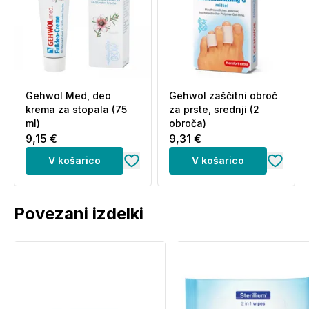
Gehwol Med, deo
Gehwol zaščitni obroč
krema za stopala (75
za prste, srednji (2
ml)
obroča)
9,15 €
9,31 €
V košarico
V košarico
Povezani izdelki