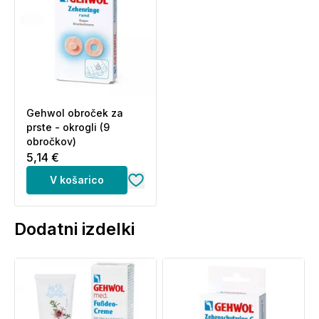
Gehwol obroček za
prste - okrogli (9
obročkov)
5,14 €
V košarico
Dodatni izdelki