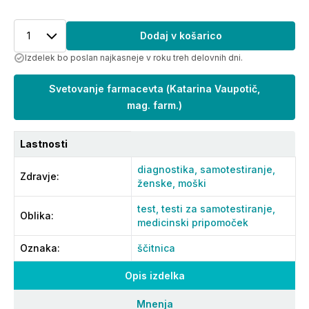
1
Dodaj v košarico
Izdelek bo poslan najkasneje v roku treh delovnih dni.
Svetovanje farmacevta
(
Katarina Vaupotič,
mag. farm.
)
Lastnosti
diagnostika,
samotestiranje,
Zdravje
:
ženske,
moški
test,
testi za samotestiranje,
Oblika
:
medicinski pripomoček
Oznaka
:
ščitnica
Opis izdelka
Mnenja