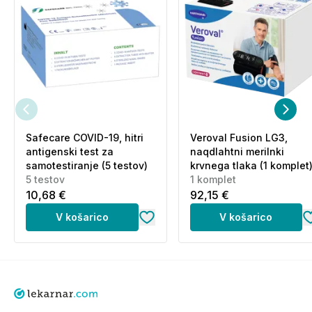
Safecare COVID-19, hitri
Veroval Fusion LG3,
antigenski test za
naqdlahtni merilnki
samotestiranje (5 testov)
krvnega tlaka (1 komplet
5 testov
1 komplet
10,68 €
92,15 €
V košarico
V košarico