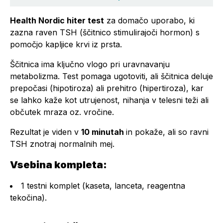
Health Nordic hiter test
za domačo uporabo, ki
zazna raven TSH (ščitnico stimulirajoči hormon) s
pomočjo kapljice krvi iz prsta.
Ščitnica ima ključno vlogo pri uravnavanju
metabolizma. Test pomaga ugotoviti, ali ščitnica deluje
prepočasi (hipotiroza) ali prehitro (hipertiroza), kar
se lahko kaže kot utrujenost, nihanja v telesni teži ali
občutek mraza oz. vročine.
Rezultat je viden v
10 minutah
in pokaže, ali so ravni
TSH znotraj normalnih mej.
Vsebina kompleta:
1 testni komplet (kaseta, lanceta, reagentna
tekočina).