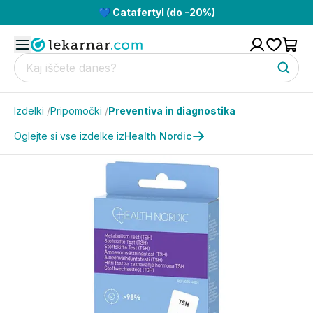
💙 Catafertyl (do -20%)
Izdelki
/
Pripomočki
/
Preventiva in diagnostika
Oglejte si vse izdelke iz
Health Nordic