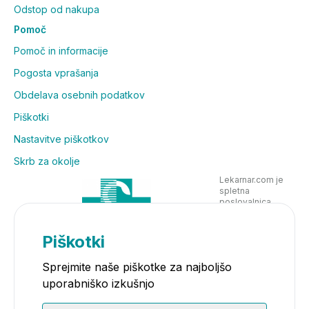
Odstop od nakupa
Pomoč
Pomoč in informacije
Pogosta vprašanja
Obdelava osebnih podatkov
Piškotki
Nastavitve piškotkov
Skrb za okolje
Lekarnar.com je
spletna
poslovalnica
Lekarne Nove
Poljane in posluje
v skladu z
Piškotki
zakonodajo
Sprejmite naše piškotke za najboljšo
uporabniško izkušnjo