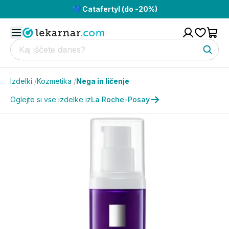
💙 Catafertyl (do -20%)
Izdelki
/
Kozmetika
/
Nega in ličenje
Oglejte si vse izdelke iz
La Roche-Posay