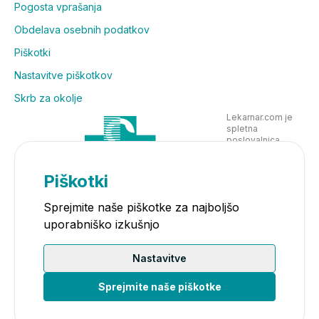
Pogosta vprašanja
Obdelava osebnih podatkov
Piškotki
Nastavitve piškotkov
Skrb za okolje
Lekarnar.com je
spletna
poslovalnica
Lekarne Nove
Poljane in posluje
v skladu z
Piškotki
zakonodajo
Sprejmite naše piškotke za najboljšo
uporabniško izkušnjo
Nastavitve
Sprejmite naše piškotke