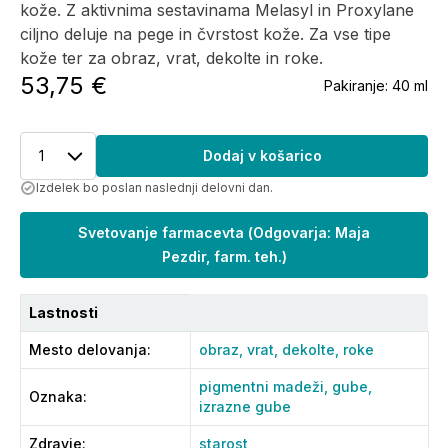
kože. Z aktivnima sestavinama Melasyl in Proxylane
ciljno deluje na pege in čvrstost kože. Za vse tipe
kože ter za obraz, vrat, dekolte in roke.
53,75 €
Pakiranje:
40 ml
1
Dodaj v košarico
Izdelek bo poslan naslednji delovni dan.
Svetovanje farmacevta
(
Odgovarja: Maja
Pezdir, farm. teh.
)
Lastnosti
Mesto delovanja
:
obraz,
vrat,
dekolte,
roke
pigmentni madeži,
gube,
Oznaka
:
izrazne gube
Zdravje
:
starost