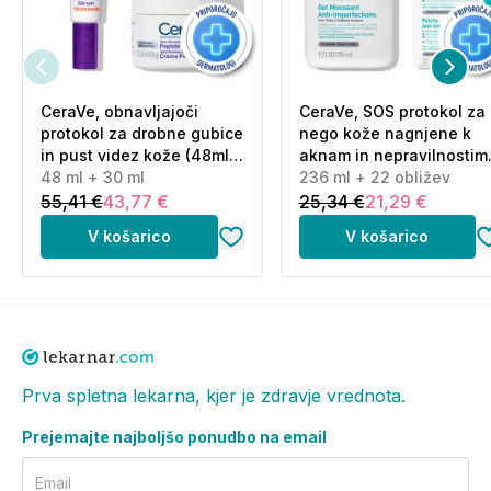
Nanesite ga zjutraj in/ali zvečer. Izdelek nanesite na
obraz, vrat, dekolte in roke.
Katere so ključne sestavine in kako
CeraVe, obnavljajoči
CeraVe, SOS protokol za
delujejo?
protokol za drobne gubice
nego kože nagnjene k
in pust videz kože (48ml
aknam in nepravilnostim
Izdelek vsebuje aktivni sestavini Melasyl in Proxylane.
+ 30 ml)
48 ml + 30 ml
(236 ml + 22 obližev)
236 ml + 22 obližev
Melasyl je večkrat patentirana sestavina proti
55,41 €
43,77 €
25,34 €
21,29 €
pigmentaciji, Proxylane pa prispeva k učvrstitvi kože.
V košarico
V košarico
Na katera področja kože lahko
izdelek nanašam?
Izdelek je namenjen nanosu na obraz, vrat, dekolte
in roke.
Prva spletna lekarna, kjer je zdravje vrednota.
Ali je izdelek primeren za vse tipe
Prejemajte najboljšo ponudbo na email
kože?
Email