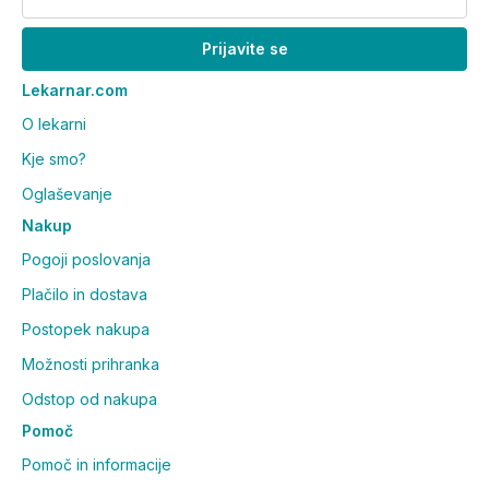
Da, izdelek je primeren za vse tipe kože.
Prijavite se
Kakšne rezultate dokazujejo
Lekarnar.com
študije?
O lekarni
Rezultati kažejo 30 % manj starostnih peg z učinkom
Kje smo?
proti ponovnemu pojavu (klinična študija na 42
Oglaševanje
osebah, meritve 3 tedne po 12 tednih vsakodnevne
Nakup
uporabe) in 20 % večjo čvrstost kože v 4 urah
(instrumentalne meritve po enem nanosu, 40 oseb).
Pogoji poslovanja
Plačilo in dostava
Postopek nakupa
Možnosti prihranka
Odstop od nakupa
Pomoč
Pomoč in informacije