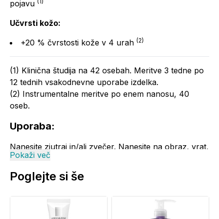
(1)
pojavu
Učvrsti kožo:
(2)
+20 % čvrstosti kože v 4 urah
(1) Klinična študija na 42 osebah. Meritve 3 tedne po
12 tednih vsakodnevne uporabe izdelka.
(2) Instrumentalne meritve po enem nanosu, 40
oseb.
Uporaba:
Nanesite zjutraj in/ali zvečer. Nanesite na obraz, vrat,
Pokaži več
dekolte in roke.
Poglejte si še
Opozorila:
V primeru stika z očmi jih je potrebno takoj temeljito
sprati.