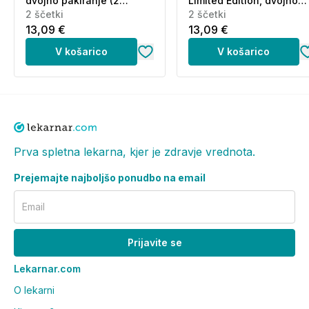
dvojno pakiranje (2
Limited Edition, dvojno
ščetki)
2 ščetki
pakiranje (2 ščetki)
2 ščetki
13,09 €
13,09 €
V košarico
V košarico
Prva spletna lekarna, kjer je zdravje vrednota.
Prejemajte najboljšo ponudbo na email
Email
Prijavite se
Lekarnar.com
O lekarni