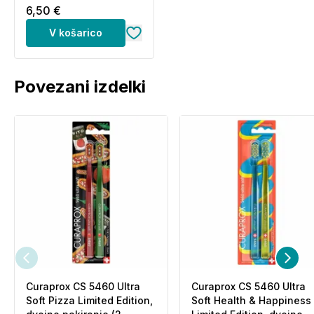
nastanek kariesa.
ščetk)
6,50 €
Kje je bila razvita zobna krema
V košarico
Mara Expert Paromed?
Povezani izdelki
Zobna krema je bila razvita v sodelovanju s
strokovnjaki v Nemčiji.
Curaprox CS 5460 Ultra
Curaprox CS 5460 Ultra
Soft Pizza Limited Edition,
Soft Health & Happiness