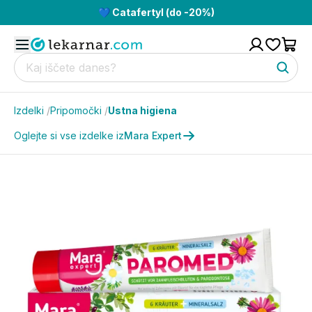
💙 Catafertyl (do -20%)
Izdelki
/
Pripomočki
/
Ustna higiena
Oglejte si vse izdelke iz
Mara Expert