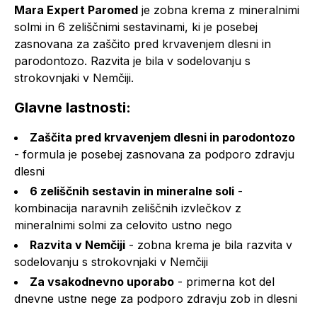
Mara Expert Paromed
je zobna krema z mineralnimi
solmi in 6 zeliščnimi sestavinami, ki je posebej
zasnovana za zaščito pred krvavenjem dlesni in
parodontozo. Razvita je bila v sodelovanju s
strokovnjaki v Nemčiji.
Glavne lastnosti:
Zaščita pred krvavenjem dlesni in parodontozo
- formula je posebej zasnovana za podporo zdravju
dlesni
6 zeliščnih sestavin in mineralne soli
-
kombinacija naravnih zeliščnih izvlečkov z
mineralnimi solmi za celovito ustno nego
Razvita v Nemčiji
- zobna krema je bila razvita v
sodelovanju s strokovnjaki v Nemčiji
Za vsakodnevno uporabo
- primerna kot del
dnevne ustne nege za podporo zdravju zob in dlesni