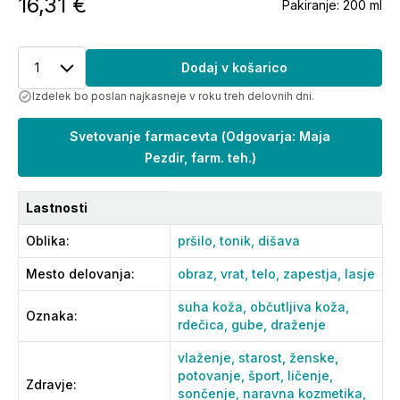
16,31 €
Pakiranje:
200 ml
1
Dodaj v košarico
Izdelek bo poslan najkasneje v roku treh delovnih dni.
Svetovanje farmacevta
(
Odgovarja: Maja
Pezdir, farm. teh.
)
Lastnosti
Oblika
:
pršilo,
tonik,
dišava
Mesto delovanja
:
obraz,
vrat,
telo,
zapestja,
lasje
suha koža,
občutljiva koža,
Oznaka
:
rdečica,
gube,
draženje
vlaženje,
starost,
ženske,
potovanje,
šport,
ličenje,
Zdravje
:
sončenje,
naravna kozmetika,