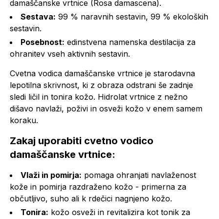
damaščanske vrtnice (Rosa damascena).
Sestava:
99 % naravnih sestavin, 99 % ekoloških
sestavin.
Posebnost:
edinstvena namenska destilacija za
ohranitev vseh aktivnih sestavin.
Cvetna vodica damaščanske vrtnice je starodavna
lepotilna skrivnost, ki z obraza odstrani še zadnje
sledi ličil in tonira kožo. Hidrolat vrtnice z nežno
dišavo navlaži, poživi in osveži kožo v enem samem
koraku.
Zakaj uporabiti cvetno vodico
damaščanske vrtnice:
Vlaži in pomirja:
pomaga ohranjati navlaženost
kože in pomirja razdraženo kožo - primerna za
občutljivo, suho ali k rdečici nagnjeno kožo.
Tonira:
kožo osveži in revitalizira kot tonik za