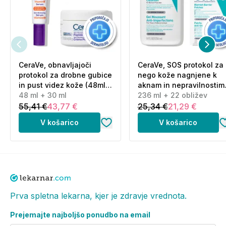
vatirano blazinico ali jo preprosto razpršite po
obrazu z razdalje vsaj 20 cm. Preden meglico
razpršite na obraz, zaprite oči. Kožo bo navlažila,
osvežila in ji povrnila ravnovesje.
Kot osvežilna meglica:
idealna za vroče dni, ko
CeraVe, obnavljajoči
CeraVe, SOS protokol za
koža potrebuje vlago in takojšnjo svežino.
protokol za drobne gubice
nego kože nagnjene k
Kot naravna dišava:
cvetno vodico razpršite po
in pust videz kože (48ml
aknam in nepravilnostim
zapestjih, vratu ali laseh in uživajte v nežni naravni
+ 30 ml)
48 ml + 30 ml
(236 ml + 22 obližev)
236 ml + 22 obližev
dišavi.
55,41 €
43,77 €
25,34 €
21,29 €
V košarico
V košarico
Sestavine (INCI):
ROSA DAMASCENA FLOWER WATER* - CAPRYLYL
GLYCOL - SODIUM BENZOATE - CITRIC ACID -
GERANIOL** - CITRONELLOL** - LINALOOL** -
BENZYL ALCOHOL** - EUGENOL**
Prva spletna lekarna, kjer je zdravje vrednota.
* Sestavine pridobljene z ekološkim poljedelstvom.
Sestavine odkupljene po nacelih pravicne trgovine.
Prejemajte najboljšo ponudbo na email