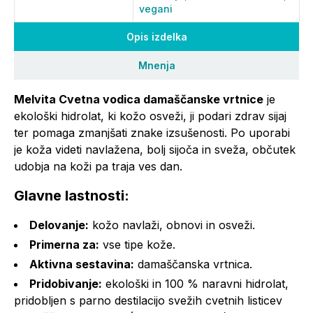
vegani
Opis izdelka
Mnenja
Melvita Cvetna vodica damaščanske vrtnice
je
ekološki hidrolat, ki kožo osveži, ji podari zdrav sijaj
ter pomaga zmanjšati znake izsušenosti. Po uporabi
je koža videti navlažena, bolj sijoča in sveža, občutek
udobja na koži pa traja ves dan.
Glavne lastnosti:
Delovanje:
kožo navlaži, obnovi in osveži.
Primerna za:
vse tipe kože.
Aktivna sestavina:
damaščanska vrtnica.
Pridobivanje:
ekološki in 100 % naravni hidrolat,
pridobljen s parno destilacijo svežih cvetnih listicev