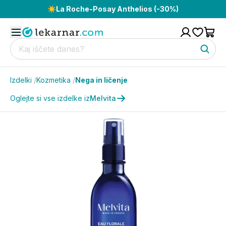
☀️
La Roche-Posay Anthelios (-30%)
Izdelki
/
Kozmetika
/
Nega in ličenje
Oglejte si vse izdelke iz
Melvita