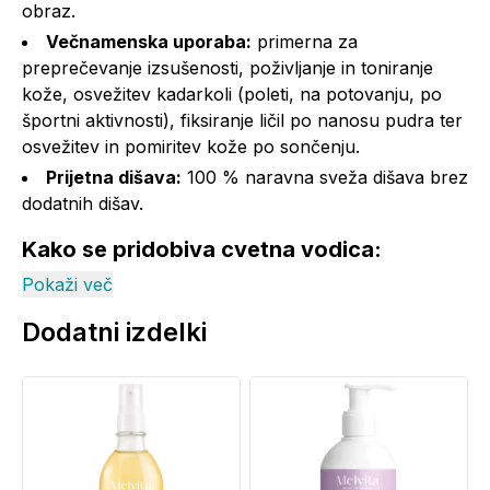
obraz.
Večnamenska uporaba:
primerna za
preprečevanje izsušenosti, poživljanje in toniranje
kože, osvežitev kadarkoli (poleti, na potovanju, po
športni aktivnosti), fiksiranje ličil po nanosu pudra ter
osvežitev in pomiritev kože po sončenju.
Prijetna dišava:
100 % naravna sveža dišava brez
dodatnih dišav.
Kako se pridobiva cvetna vodica:
Pokaži več
Ta ekološki in 100 % naravni hidrolat je pridobljen s
parno destilacijo svežih cvetnih lističev damaščanske
Dodatni izdelki
vrtnice (Rosa damascena). Pridobljena cvetna vodica
je izjemno bogata z naravnimi aktivnimi sestavinami.
Za eno samo stekleničko cvetne vodice damaščanske
vrtnice je potrebnih skoraj 2.000 svežih vrtničnih
cvetov. Hidrolati so na voljo v modrih stekleničkah, ki
ščitijo občutljive sestavine pred svetlobo.