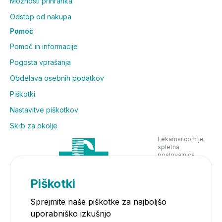
Možnosti prihranka
Odstop od nakupa
Pomoč
Pomoč in informacije
Pogosta vprašanja
Obdelava osebnih podatkov
Piškotki
Nastavitve piškotkov
Skrb za okolje
Lekarnar.com je
spletna
poslovalnica
Lekarne Nove
Poljane in posluje
v skladu z
Piškotki
zakonodajo
Sprejmite naše piškotke za najboljšo
uporabniško izkušnjo