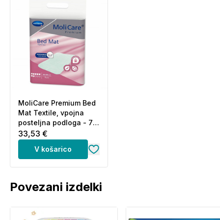
MoliCare Premium Bed
Mat Textile, vpojna
posteljna podloga - 7
kapljic - 85 x 90 cm (1
33,53 €
kos)
V košarico
Povezani izdelki