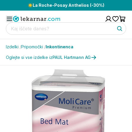
☀️
La Roche-Posay Anthelios (-30%)
Izdelki
/
Pripomočki
/
Inkontinenca
Oglejte si vse izdelke iz
PAUL Hartmann AG