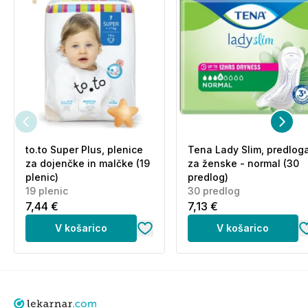
to.to Super Plus, plenice
Tena Lady Slim, predlog
za dojenčke in malčke (19
za ženske - normal (30
plenic)
predlog)
19 plenic
30 predlog
7,44 €
7,13 €
V košarico
V košarico