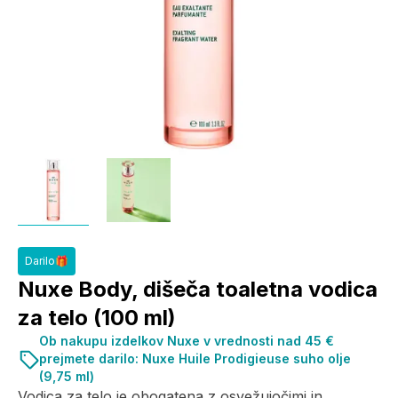
Darilo🎁
Nuxe Body, dišeča toaletna vodica
za telo (100 ml)
Ob nakupu izdelkov Nuxe v vrednosti nad 45 €
prejmete darilo: Nuxe Huile Prodigieuse suho olje
(9,75 ml)
Vodica za telo je obogatena z osvežujočimi in