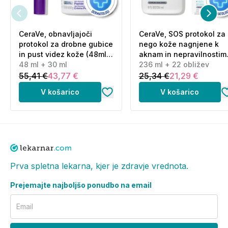
CeraVe, obnavljajoči
CeraVe, SOS protokol za
protokol za drobne gubice
nego kože nagnjene k
in pust videz kože (48ml
aknam in nepravilnostim
+ 30 ml)
48 ml + 30 ml
(236 ml + 22 obližev)
236 ml + 22 obližev
55,41 €
43,77 €
25,34 €
21,29 €
V košarico
V košarico
Prva spletna lekarna, kjer je zdravje vrednota.
Prejemajte najboljšo ponudbo na email
Email