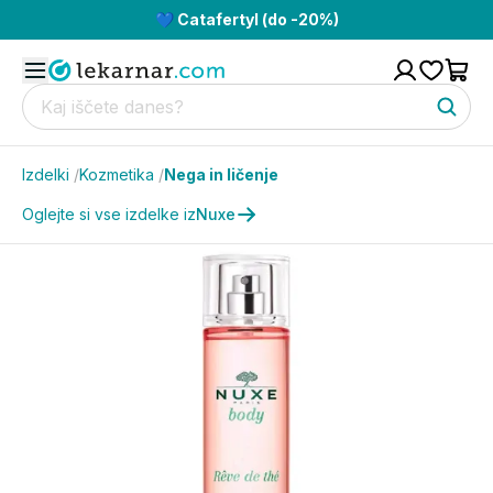
💙 Catafertyl (do -20%)
Izdelki
/
Kozmetika
/
Nega in ličenje
Oglejte si vse izdelke iz
Nuxe