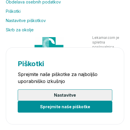
Obdelava osebnih podatkov
Piškotki
Nastavitve piškotkov
Skrb za okolje
Lekarnar.com je
spletna
poslovalnica
Lekarne Nove
Poljane in posluje
v skladu z
Piškotki
zakonodajo
Sprejmite naše piškotke za najboljšo
uporabniško izkušnjo
Nastavitve
Sprejmite naše piškotke