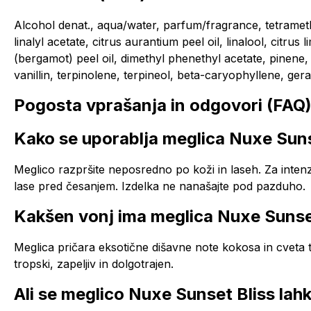
Alcohol denat., aqua/water, parfum/fragrance, tetrame
linalyl acetate, citrus aurantium peel oil, linalool, citru
(bergamot) peel oil, dimethyl phenethyl acetate, pinene, 
vanillin, terpinolene, terpineol, beta-caryophyllene, ger
Pogosta vprašanja in odgovori (FAQ)
Kako se uporablja meglica Nuxe Suns
Meglico razpršite neposredno po koži in laseh. Za intenz
lase pred česanjem. Izdelka ne nanašajte pod pazduho.
Kakšen vonj ima meglica Nuxe Sunse
Meglica pričara eksotične dišavne note kokosa in cveta tiar
tropski, zapeljiv in dolgotrajen.
Ali se meglico Nuxe Sunset Bliss la