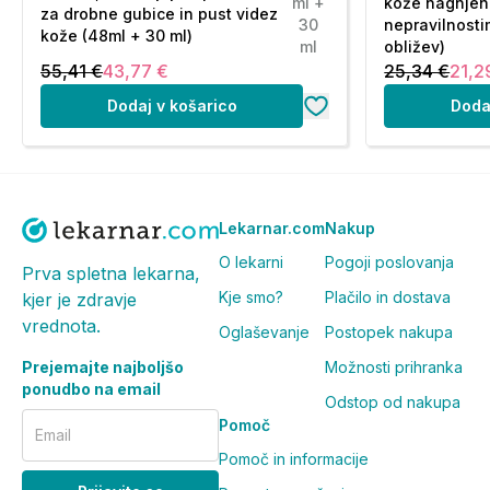
ml +
kože nagnjen
za drobne gubice in pust videz
30
nepravilnosti
kože (48ml + 30 ml)
ml
obližev)
55,41 €
43,77 €
25,34 €
21,2
Dodaj v košarico
Doda
Lekarnar.com
Nakup
O lekarni
Pogoji poslovanja
Prva spletna lekarna,
Kje smo?
Plačilo in dostava
kjer je zdravje
vrednota.
Oglaševanje
Postopek nakupa
Prejemajte najboljšo
Možnosti prihranka
ponudbo na email
Odstop od nakupa
Pomoč
Email
Pomoč in informacije