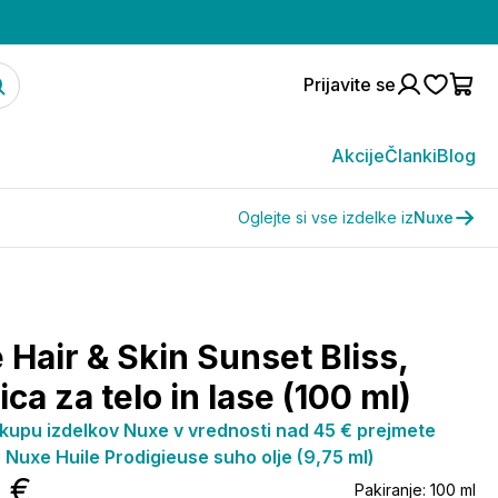
Prijavite se
Akcije
Članki
Blog
Oglejte si vse izdelke iz
Nuxe
 Hair & Skin Sunset Bliss,
ca za telo in lase (100 ml)
kupu izdelkov Nuxe v vrednosti nad 45 € prejmete
: Nuxe Huile Prodigieuse suho olje (9,75 ml)
7 €
Pakiranje:
100 ml