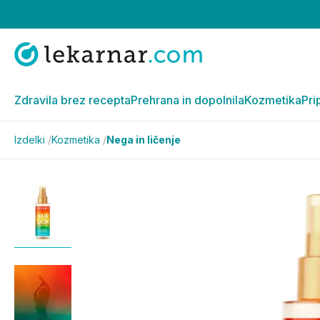
Zdravila brez recepta
Prehrana in dopolnila
Kozmetika
Pri
Izdelki
/
Kozmetika
/
Nega in ličenje