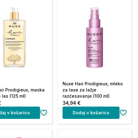
Nuxe Hair Prodigieux, mleko
ir Prodigieux, maska
za lase za lažje
 las (125 ml)
razčesavanje (100 ml)
€
34,94 €
daj v košarico
Dodaj v košarico