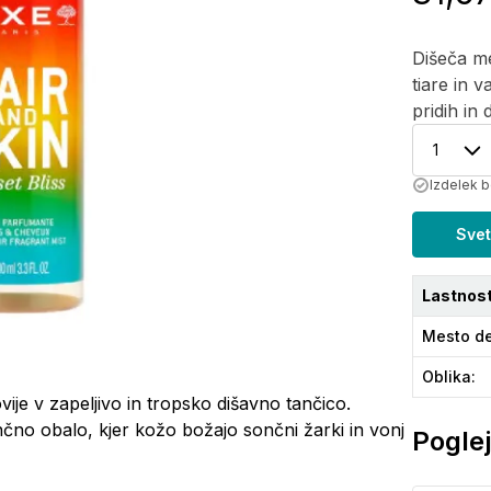
Dišeča me
tiare in v
pridih in 
1
Izdelek b
Svet
Lastnost
Mesto de
Oblika
:
vije v zapeljivo in tropsko dišavno tančico.
nčno obalo, kjer kožo božajo sončni žarki in vonj
Poglej