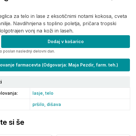
glica za telo in lase z eksotičnimi notami kokosa, cveta
anilije. Navdihnjena s toplino poletja, pričara tropski
dolgotrajen vonj na koži in laseh.
Dodaj v košarico
o poslan naslednji delovni dan.
ovanje farmacevta
(
Odgovarja: Maja Pezdir, farm. teh.
)
i
lovanja
:
lasje,
telo
pršilo,
dišava
te si še