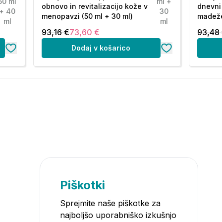
50 ml
ml +
obnovo in revitalizacijo kože v
dnevni
+ 40
30
menopavzi (50 ml + 30 ml)
madeže
ml
ml
93,16 €
73,60 €
93,48
Dodaj v košarico
Piškotki
Sprejmite naše piškotke za
najboljšo uporabniško izkušnjo