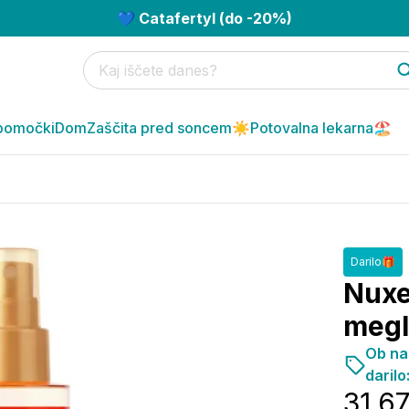
💙 Catafertyl (do -20%)
pomočki
Dom
Zaščita pred soncem☀️
Potovalna lekarna🏖️
Darilo🎁
Nuxe
megli
Ob na
darilo
31,6