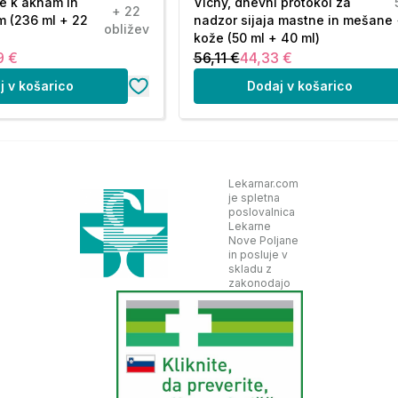
e k aknam in
Vichy, dnevni protokol za
+ 22
m (236 ml + 22
nadzor sijaja mastne in mešane
obližev
kože (50 ml + 40 ml)
9 €
56,11 €
44,33 €
j v košarico
Dodaj v košarico
Lekarnar.com
je spletna
poslovalnica
Lekarne
Nove Poljane
in posluje v
skladu z
zakonodajo