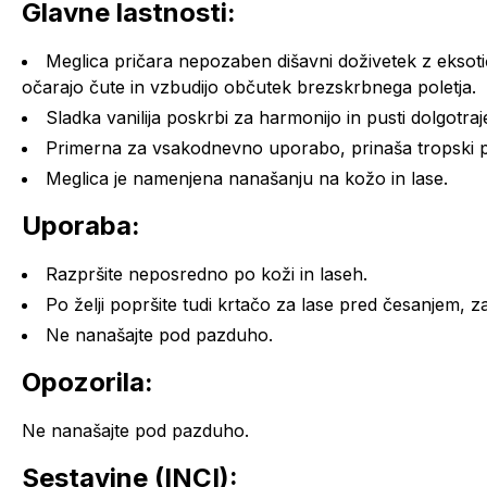
Glavne lastnosti:
Meglica pričara nepozaben dišavni doživetek z eksotič
očarajo čute in vzbudijo občutek brezskrbnega poletja.
Sladka vanilija poskrbi za harmonijo in pusti dolgotraje
Primerna za vsakodnevno uporabo, prinaša tropski pr
Meglica je namenjena nanašanju na kožo in lase.
Uporaba:
Razpršite neposredno po koži in laseh.
Po želji popršite tudi krtačo za lase pred česanjem, z
Ne nanašajte pod pazduho.
Opozorila:
Ne nanašajte pod pazduho.
Sestavine (INCI):