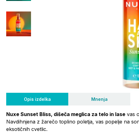
Opis izdelka
Mnenja
Nuxe Sunset Bliss, dišeča meglica za telo in lase
vas o
Navdihnjena z žarečo toplino poletja, vas popelje na so
eksotičnih cvetlic.