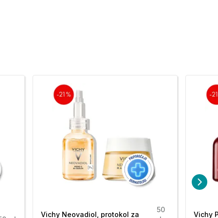
50
Vichy Neovadiol, protokol za
Vichy P