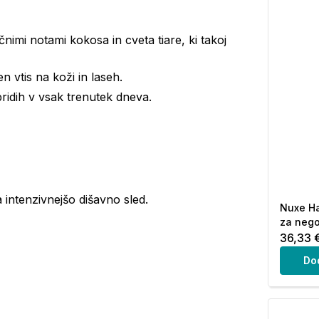
nimi notami kokosa in cveta tiare, ki takoj
n vtis na koži in laseh.
idih v vsak trenutek dneva.
a intenzivnejšo dišavno sled.
Nuxe Ha
za nego
36,33 
Do