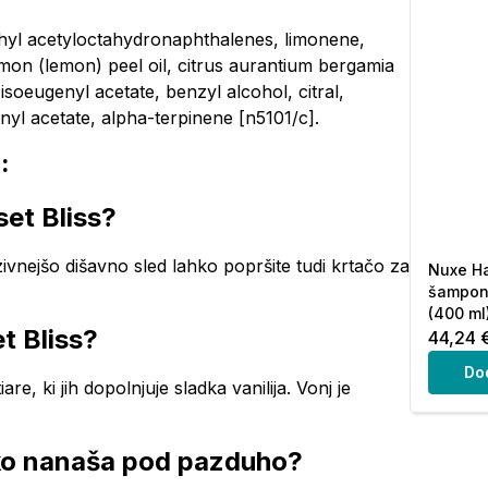
thyl acetyloctahydronaphthalenes, limonene,
s limon (lemon) peel oil, citrus aurantium bergamia
isoeugenyl acetate, benzyl alcohol, citral,
anyl acetate, alpha-terpinene [n5101/c].
:
et Bliss?
ivnejšo dišavno sled lahko popršite tudi krtačo za
Nuxe Ha
šampon 
(400 ml
t Bliss?
44,24 
Do
e, ki jih dopolnjuje sladka vanilija. Vonj je
hko nanaša pod pazduho?