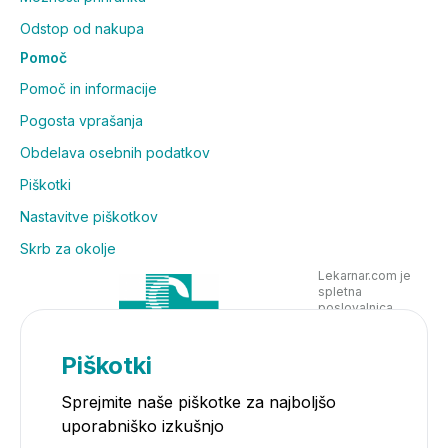
Odstop od nakupa
Pomoč
Pomoč in informacije
Pogosta vprašanja
Obdelava osebnih podatkov
Piškotki
Nastavitve piškotkov
Skrb za okolje
Lekarnar.com je
spletna
poslovalnica
Lekarne Nove
Poljane in posluje
v skladu z
Piškotki
zakonodajo
Sprejmite naše piškotke za najboljšo
uporabniško izkušnjo