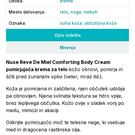
Oblika
:
krema
Mesto delovanja
:
telo,
noge,
trebuh
Oznaka
:
suha koža,
občutljiva koža
Opis izdelka
Mnenja
Nuxe Reve De Miel Comforting Body Cream
pomirjujoča krema za telo
kožo obnovi, pomirja in
ščiti pred zunanjimi vplivi (veter, mraz itd.).
Koža je pomirjena in zaščitena, njen občutek udobja
pa obnovljen. Njena svilnata tekstura se hitro vpije,
brez lepljivega občutka. Kožo ovije v sladek vonj po
medu, mimozi in akaciji.
Odkrijte pomirjujočo moč te telesne nege, ki vsebuje
med in dragocena rastlinska olja.