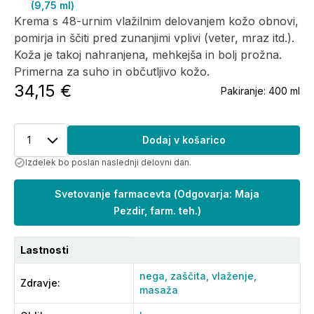
(9,75 ml)
Krema s 48-urnim vlažilnim delovanjem kožo obnovi,
pomirja in ščiti pred zunanjimi vplivi (veter, mraz itd.).
Koža je takoj nahranjena, mehkejša in bolj prožna.
Primerna za suho in občutljivo kožo.
34,15 €
Pakiranje:
400 ml
1
Dodaj v košarico
Izdelek bo poslan naslednji delovni dan.
Svetovanje farmacevta
(
Odgovarja: Maja
Pezdir, farm. teh.
)
Lastnosti
nega,
zaščita,
vlaženje,
Zdravje
:
masaža