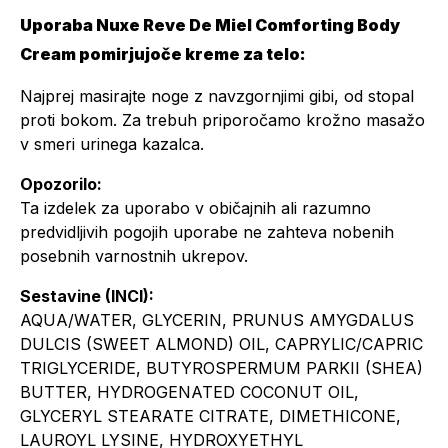
Uporaba Nuxe Reve De Miel Comforting Body
Cream pomirjujoče kreme za telo:
Najprej masirajte noge z navzgornjimi gibi, od stopal
proti bokom. Za trebuh priporočamo krožno masažo
v smeri urinega kazalca.
Opozorilo:
Ta izdelek za uporabo v običajnih ali razumno
predvidljivih pogojih uporabe ne zahteva nobenih
posebnih varnostnih ukrepov.
Sestavine (INCI):
AQUA/WATER, GLYCERIN, PRUNUS AMYGDALUS
DULCIS (SWEET ALMOND) OIL, CAPRYLIC/CAPRIC
TRIGLYCERIDE, BUTYROSPERMUM PARKII (SHEA)
BUTTER, HYDROGENATED COCONUT OIL,
GLYCERYL STEARATE CITRATE, DIMETHICONE,
LAUROYL LYSINE, HYDROXYETHYL