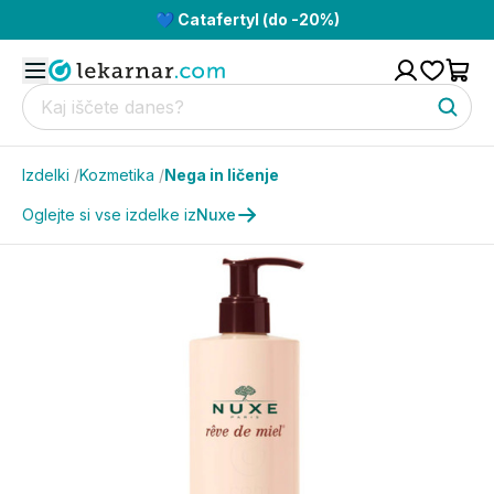
💙 Catafertyl (do -20%)
Izdelki
/
Kozmetika
/
Nega in ličenje
Oglejte si vse izdelke iz
Nuxe