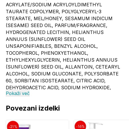
ACRYLATE/SODIUM ACRYLOYLDIMETHYL
TAURATE COPOLYMER, POLYGLYCERYL-3
STEARATE, MEL/HONEY, SESAMUM INDICUM
(SESAME) SEED OIL, PARFUM/FRAGRANCE,
HYDROGENATED LECITHIN, HELIANTHUS
ANNUUS (SUNFLOWER) SEED OIL
UNSAPONIFIABLES, BENZYL ALCOHOL,
TOCOPHEROL, PHENOXYETHANOL,
ETHYLHEXYLGLYCERIN, HELIANTHUS ANNUUS
(SUNFLOWER) SEED OIL, ALLANTOIN, CETEARYL
ALCOHOL, SODIUM GLUCONATE, POLYSORBATE
60, SORBITAN ISOSTEARATE, CITRIC ACID,
DEHYDROACETIC ACID, SODIUM HYDROXIDE,
Pokaži več
HYDROLYZED LUPINE PROTEIN, SOLANUM
LYCOPERSICUM (TOMATO) FRUIT EXTRACT,
Povezani izdelki
SODIUM BENZOATE, LINALOOL, LIMONENE,
BENZYL SALICYLATE, CITRONELLOL, FARNESOL,
COUMARIN, CITRAL, GERANIOL [N3101/E].