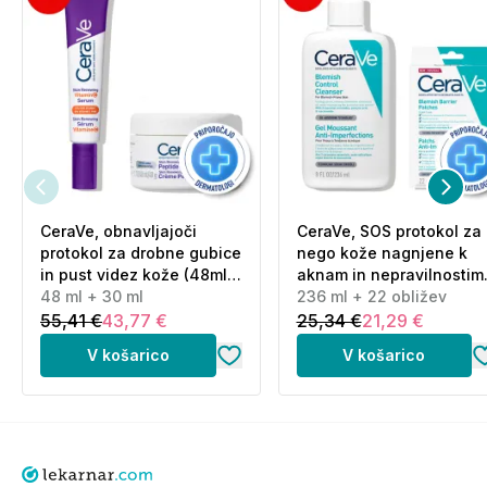
Proizvajalec in odgovorna oseba:
NUXE, 127 rue
d’Aguesseau, 92100 Boulogne-Billancourt, France
Uradni distibuter za Slovenijo:
Bomerx d.o.o.,
Ažmanova 6, Ljubljana
CeraVe, obnavljajoči
CeraVe, SOS protokol za
protokol za drobne gubice
nego kože nagnjene k
in pust videz kože (48ml
aknam in nepravilnostim
+ 30 ml)
48 ml + 30 ml
(236 ml + 22 obližev)
236 ml + 22 obližev
55,41 €
43,77 €
25,34 €
21,29 €
V košarico
V košarico