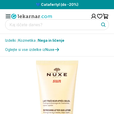
💙 Catafertyl (do -20%)
Izdelki
/
Kozmetika
/
Nega in ličenje
Oglejte si vse izdelke iz
Nuxe