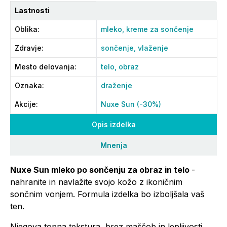
Lastnosti
Oblika
:
mleko,
kreme za sončenje
Zdravje
:
sončenje,
vlaženje
Mesto delovanja
:
telo,
obraz
Oznaka
:
draženje
Akcije
:
Nuxe Sun (-30%)
Opis izdelka
Mnenja
Nuxe Sun mleko po sončenju za obraz in telo
-
nahranite in navlažite svojo kožo z ikoničnim
sončnim vonjem. Formula izdelka bo izboljšala vaš
ten.
Njegova topna tekstura, brez maščob in lepljivosti,