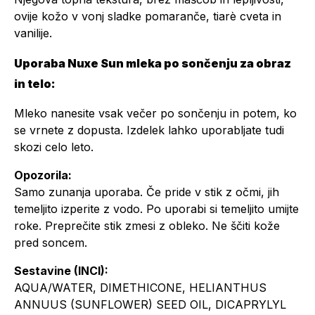
ovije kožo v vonj sladke pomaranče, tiarè cveta in
vanilije.
Uporaba Nuxe Sun mleka po sončenju za obraz
in telo:
Mleko nanesite vsak večer po sončenju in potem, ko
se vrnete z dopusta. Izdelek lahko uporabljate tudi
skozi celo leto.
Opozorila:
Samo zunanja uporaba. Če pride v stik z očmi, jih
temeljito izperite z vodo. Po uporabi si temeljito umijte
roke. Preprečite stik zmesi z obleko. Ne ščiti kože
pred soncem.
Sestavine (INCI):
AQUA/WATER, DIMETHICONE, HELIANTHUS
ANNUUS (SUNFLOWER) SEED OIL, DICAPRYLYL