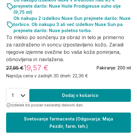
prejmete darilo: Nuxe Huile Prodigieuse suho olje
(9,75 ml)
Ob nakupu 2 izdelkov Nuxe Sun prejmete darilo: Nuxe
torbico. Ob nakupu 3 ali več izdelkov Nuxe Sun pa
prejmete darilo: Nuxe poletno torbo.
To mleko po sončenju za obraz in telo je primerno
za razdraženo in soncu izpostavljeno kožo. Zaradi
njegove izjemne svežine bo vaša koža pomirjena,
obnovljena in navlažena.
19,57 €
27,95 €
Pakiranje:
200 ml
Najnižja cena v zadnjih 30 dneh:
22,36 €
1
Dodaj v košarico
Izdelek bo poslan naslednji delovni dan.
Svetovanje farmacevta
(
Odgovarja: Maja
Pezdir, farm. teh.
)