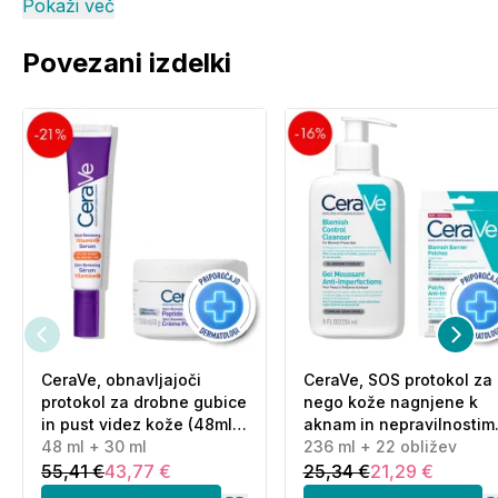
Pokaži več
Povezani izdelki
CeraVe, obnavljajoči
CeraVe, SOS protokol za
protokol za drobne gubice
nego kože nagnjene k
in pust videz kože (48ml
aknam in nepravilnostim
+ 30 ml)
48 ml + 30 ml
(236 ml + 22 obližev)
236 ml + 22 obližev
55,41 €
43,77 €
25,34 €
21,29 €