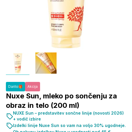
Darilo🎁
Akcija
Nuxe Sun, mleko po sončenju za
obraz in telo (200 ml)
NUXE Sun – predstavitev sončne linije (novosti 2026)
+ vodič izbire
Izdelki linije Nuxe Sun so vam na voljo 30% ugodneje.
Ob nakupu izdelkov Nuxe v vrednosti nad 45 €