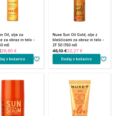
n Oil, olje za
Nuxe Sun Oil Gold, olje z
e za obraz in telo -
bleščicami za obraz in telo -
50 ml)
ZF 50 (150 ml)
€
26,80 €
46,10 €
32,27 €
daj v košarico
Dodaj v košarico