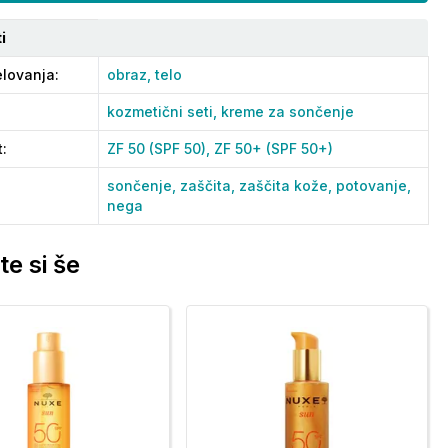
i
lovanja
:
obraz,
telo
kozmetični seti,
kreme za sončenje
t
:
ZF 50 (SPF 50),
ZF 50+ (SPF 50+)
sončenje,
zaščita,
zaščita kože,
potovanje,
nega
te si še