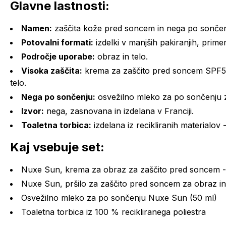
Glavne lastnosti:
Namen:
zaščita kože pred soncem in nega po sončen
Potovalni formati:
izdelki v manjših pakiranjih, prime
Področje uporabe:
obraz in telo.
Visoka zaščita:
krema za zaščito pred soncem SPF50+
telo.
Nega po sončenju:
osvežilno mleko za po sončenju za
Izvor:
nega, zasnovana in izdelana v Franciji.
Toaletna torbica:
izdelana iz recikliranih materialov -
Kaj vsebuje set:
Nuxe Sun, krema za obraz za zaščito pred soncem -
Nuxe Sun, pršilo za zaščito pred soncem za obraz in 
Osvežilno mleko za po sončenju Nuxe Sun (50 ml)
Toaletna torbica iz 100 % recikliranega poliestra