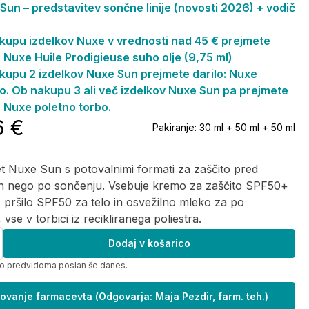
un – predstavitev sončne linije (novosti 2026) + vodič
kupu izdelkov Nuxe v vrednosti nad 45 € prejmete
: Nuxe Huile Prodigieuse suho olje (9,75 ml)
kupu 2 izdelkov Nuxe Sun prejmete darilo: Nuxe
co. Ob nakupu 3 ali več izdelkov Nuxe Sun pa prejmete
: Nuxe poletno torbo.
6 €
Pakiranje:
30 ml + 50 ml + 50 ml
et Nuxe Sun s potovalnimi formati za zaščito pred
n nego po sončenju. Vsebuje kremo za zaščito SPF50+
 pršilo SPF50 za telo in osvežilno mleko za po
vse v torbici iz recikliranega poliestra.
Dodaj v košarico
bo predvidoma poslan še danes.
ovanje farmacevta
(
Odgovarja: Maja Pezdir, farm. teh.
)