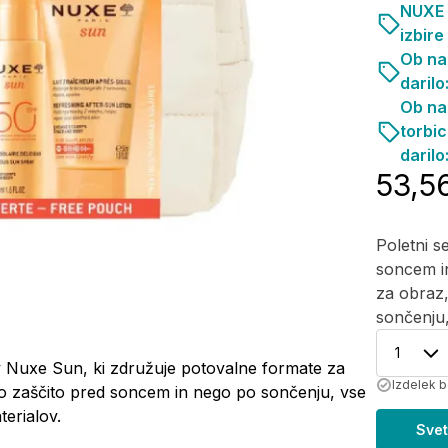
NUXE S
izbire
Ob na
darilo
Ob na
torbi
darilo
53,5
Poletni s
soncem i
za obraz,
sončenju, 
1
ov Nuxe Sun, ki združuje potovalne formate za
Izdelek 
ko zaščito pred soncem in nego po sončenju, vse
terialov.
Svet