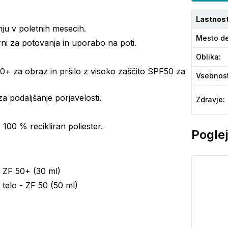
Lastnost
ju v poletnih mesecih.
Mesto de
rni za potovanja in uporabo na poti.
Oblika
:
 za obraz in pršilo z visoko zaščito SPF50 za
Vsebnos
 podaljšanje porjavelosti.
Zdravje
:
 100 % recikliran poliester.
Poglej
 ZF 50+ (30 ml)
telo - ZF 50 (50 ml)