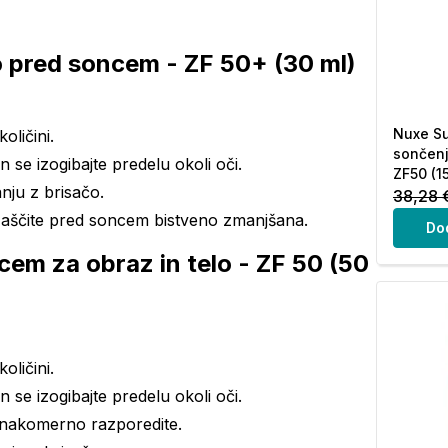
o pred soncem - ZF 50+ (30 ml)
Nuxe Su
oličini.
sončenj
se izogibajte predelu okoli oči.
ZF50 (1
anju z brisačo.
38,28 
 zaščite pred soncem bistveno zmanjšana.
Do
cem za obraz in telo - ZF 50 (50
oličini.
se izogibajte predelu okoli oči.
enakomerno razporedite.