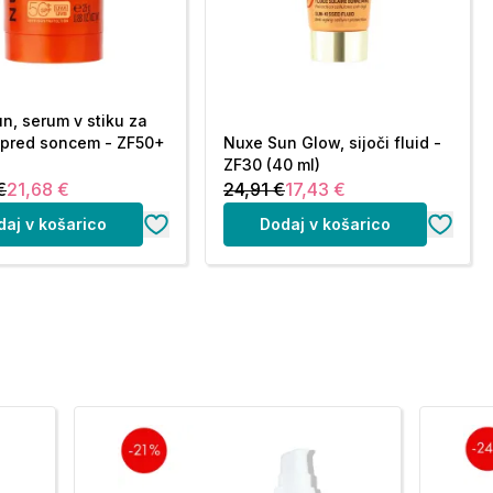
n, serum v stiku za
 pred soncem - ZF50+
Nuxe Sun Glow, sijoči fluid -
ZF30 (40 ml)
€
21,68 €
24,91 €
17,43 €
daj v košarico
Dodaj v košarico