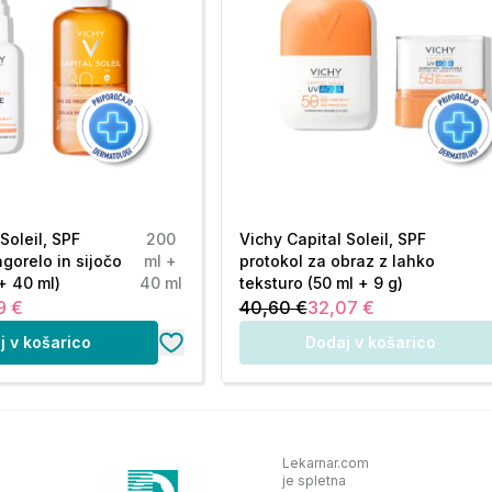
st soncu predstavlja resno grožnjo za zdravje.
ončni svetlobi. Izogibajte se stiku z očmi.
XYL BENZOATE, DIISOPROPYL SEBACATE,
IN, ISOPROPYL LAUROYL SARCOSINATE,
 STEARATE, METHYLPROPANEDIOL, BIS-
Soleil, SPF
200
Vichy Capital Soleil, SPF
E, CETEARYL ALCOHOL, HYDROGENATED
agorelo in sijočo
ml +
protokol za obraz z lahko
FRAGRANCE, POTASSIUM CETYL PHOSPHATE,
+ 40 ml)
40 ml
teksturo (50 ml + 9 g)
N MYRISTATE, LAUROYL LYSINE,
9 €
40,60 €
32,07 €
RYLATES/C12-22 ALKYL METHACRYLATE
j v košarico
Dodaj v košarico
GLYCERIN, 1,2-HEXANEDIOL, CAPRYLYL
E, SPHINGOMONAS FERMENT EXTRACT,
HYL FERULATE, DISODIUM LAURYL
EMARY) LEAF EXTRACT, TOCOPHEROL,
HTHALENES, LINALOOL, CITRUS
Lekarnar.com
je spletna