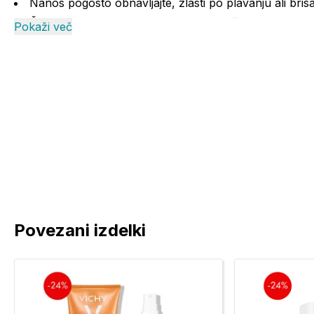
Nanos pogosto obnavljajte, zlasti po plavanju ali bris
Če izdelka ne nanesete v zadostni količini, bo raven
Pokaži več
Ne pršite neposredno na obraz.
Osvežilno mleko za po sončenju Nux
Mleko vsak večer po izpostavljanju soncu nanesite v iz
Izdelek lahko uporabljate tudi skozi vse leto, da svo
pobega.
Opozorila:
Izogibajte se soncu sredi dneva.
Izdelek za zaščito pred soncem ne zagotavlja popolne
Povezani izdelki
Pršila ne pršite neposredno na obraz.
Pred izpostavljenostjo soncu izdelek izdatno nanesite i
plavanju, potenju in otiranju z brisačo, da ohranite prvo
pred soncem pomembno zmanjša raven zaščite. Ne zadržu