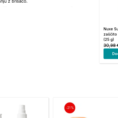
anju z brisačo.
 zaščite pred soncem bistveno zmanjšana.
e Sun (50 ml)
Nuxe Su
zaščito
datni količini, nato pa tudi po vrnitvi z dopusta.
(25 g)
30,98 
jemu lepotnemu ritualu dodate pridih poletnega
Do
 zaščite.
n ga redno ponovno nanašajte, še posebej po
tno zaščito. Premajhna količina izdelka za zaščito
jte se predolgo na soncu, tudi če ste nanesli