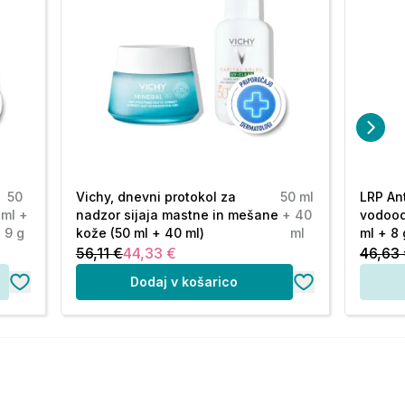
50
Vichy, dnevni protokol za
50 ml
LRP An
ml +
nadzor sijaja mastne in mešane
+ 40
vodood
9 g
kože (50 ml + 40 ml)
ml
ml + 8 
56,11 €
44,33 €
46,63
Dodaj v košarico