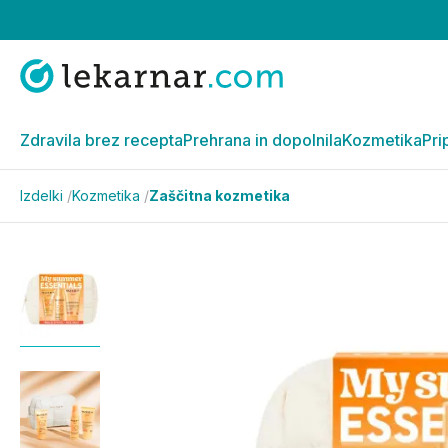
Zdravila brez recepta
Prehrana in dopolnila
Kozmetika
Pri
Izdelki
/
Kozmetika
/
Zaščitna kozmetika