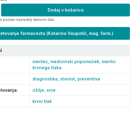
Dodaj v košarico
o poslan naslednji delovni dan.
etovanje farmacevta
(
Katarina Vaupotič, mag. farm.
)
i
merilec,
medicinski pripomoček,
merilci
krvnega tlaka
diagnostika,
starost,
preventiva
lovanja
:
ožilje,
srce
krvni tlak