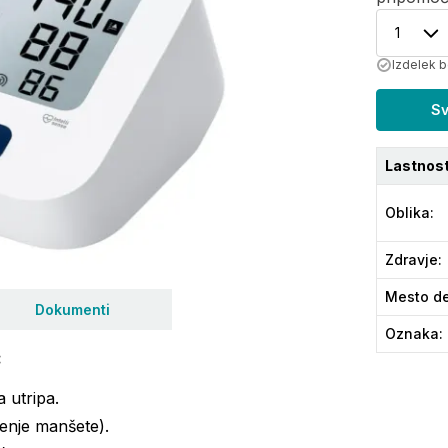
1
Izdelek b
Sv
Lastnost
Oblika
:
Zdravje
:
Mesto de
Dokumenti
Oznaka
:
:
 utripa.
jenje manšete).