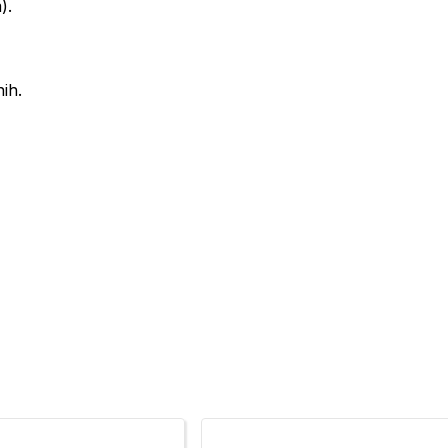
).
ih.