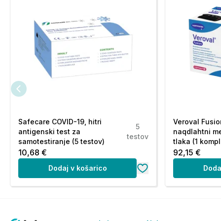
Safecare COVID-19, hitri
Veroval Fusio
5
antigenski test za
naqdlahtni me
testov
samotestiranje (5 testov)
tlaka (1 kompl
10,68 €
92,15 €
Dodaj v košarico
Doda