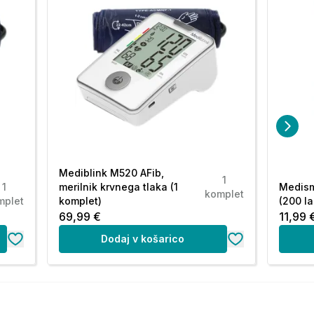
Mediblink M520 AFib,
1
1
merilnik krvnega tlaka (1
Medisma
komplet
mplet
komplet)
(200 la
69,99 €
11,99 
Dodaj v košarico