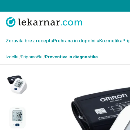
Zdravila brez recepta
Prehrana in dopolnila
Kozmetika
Pri
Izdelki
/
Pripomočki
/
Preventiva in diagnostika