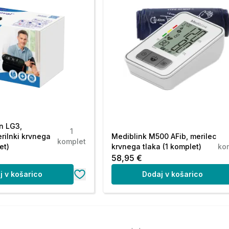
n LG3,
1
rilnki krvnega
Mediblink M500 AFib, merilec
komplet
et)
krvnega tlaka (1 komplet)
ko
58,95 €
j v košarico
Dodaj v košarico