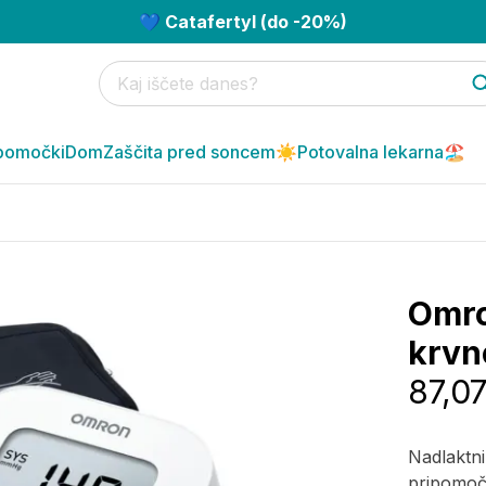
💙 Catafertyl (do -20%)
pomočki
Dom
Zaščita pred soncem☀️
Potovalna lekarna🏖️
Omro
krvne
87,0
Nadlaktni
pripomoč