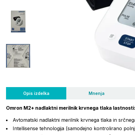
Opis izdelka
Mnenja
Omron M2+ nadlaktni merilnik krvnega tlaka lastnosti
Avtomatski nadlaktni merilnik krvnega tlaka in srčnega
Intellisense tehnologija (samodejno kontrolirano poln