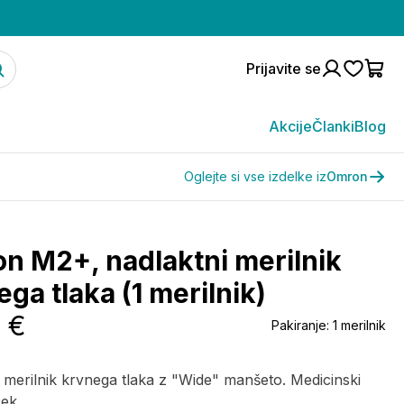
Prijavite se
Akcije
Članki
Blog
Oglejte si vse izdelke iz
Omron
n M2+, nadlaktni merilnik
ga tlaka (1 merilnik)
7 €
Pakiranje:
1 merilnik
 merilnik krvnega tlaka z "Wide" manšeto. Medicinski
ek.