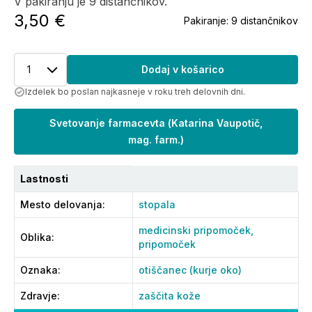
V pakiranju je 9 distančnikov.
3,50 €
Pakiranje:
9 distančnikov
1
Dodaj v košarico
Izdelek bo poslan najkasneje v roku treh delovnih dni.
Svetovanje farmacevta
(
Katarina Vaupotič,
mag. farm.
)
Lastnosti
Mesto delovanja
:
stopala
medicinski pripomoček,
Oblika
:
pripomoček
Oznaka
:
otiščanec (kurje oko)
Zdravje
:
zaščita kože