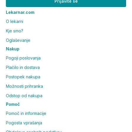
pakiranje?
Prijavite se
Lekarnar.com
V pakiranju je 9 distančnikov.
O lekarni
Kakšne so dimenzije
Kje smo?
posameznega distančnika?
Oglaševanje
Nakup
Dimenzije distančnika so 2,8 x 1,8 cm.
Pogoji poslovanja
Plačilo in dostava
Postopek nakupa
Možnosti prihranka
Odstop od nakupa
Pomoč
Pomoč in informacije
Pogosta vprašanja