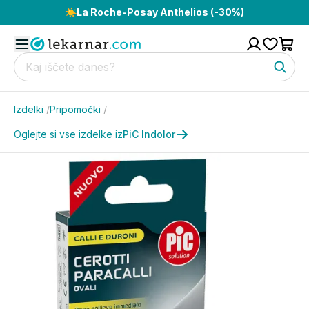
☀️
La Roche-Posay Anthelios (-30%)
Izdelki
/
Pripomočki
/
Oglejte si vse izdelke iz
PiC Indolor