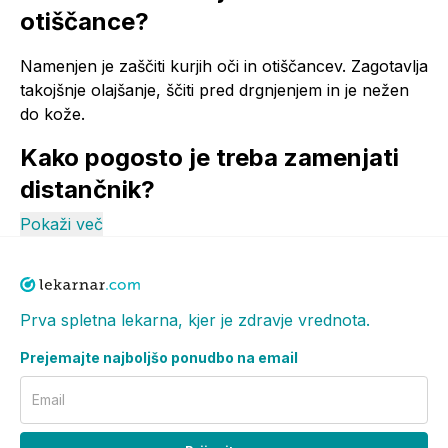
otiščance?
Namenjen je zaščiti kurjih oči in otiščancev. Zagotavlja
takojšnje olajšanje, ščiti pred drgnjenjem in je nežen
do kože.
Kako pogosto je treba zamenjati
distančnik?
Pokaži več
Distančnik zamenjate 1x dnevno.
Iz katerega materiala je
distančnik?
Prva spletna lekarna, kjer je zdravje vrednota.
Distančnik je izdelan iz mehkega lateksa, ki varuje
Prejemajte najboljšo ponudbo na email
prizadeto mesto pred pritiskom in drgnjenjem.
Email
Koliko distančnikov vsebuje