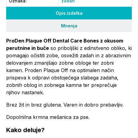
Oznaka
:
zadah
Opis izdelka
Mnenja
ProDen Plaque Off Dental Care Bones z okusom
perutnine in buče
so priboljški z edinstveno obliko, ki
pomagajo očistiti zobe, osvežiti zadah in z abrazivnim
delovanjem zmanjšajo zobne obloge ter zobni
kamen. Proden Plaque Off na optimalen način
prispeva k odpravi obstoječega slabega zadaha,
zobnih oblog in zobnega kamna ter preprečuje
njihov nastanek.
Brez žit in brez glutena. Varen in dobro prebavljiv.
Dopolnilna krmna mešanica za pse.
Kako deluje?