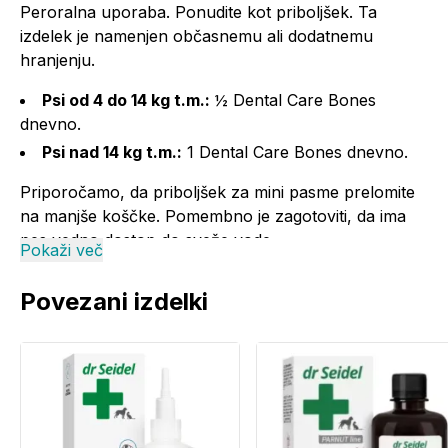
Peroralna uporaba. Ponudite kot priboljšek. Ta
izdelek je namenjen občasnemu ali dodatnemu
hranjenju.
Psi od 4 do 14 kg t.m.:
½ Dental Care Bones
dnevno.
Psi nad 14 kg t.m.:
1 Dental Care Bones dnevno.
Priporočamo, da priboljšek za mini pasme prelomite
na manjše koščke. Pomembno je zagotoviti, da ima
pes vedno dostop do sveže vode.
Pokaži več
Sestava:
Povezani izdelki
Posušen krompir, rastlinski glicerin, voda, želatin,
piščanec, posušena rjava morska alga (kelp), laneno
seme, lucerna, naravni okus piščanca, lecitin, algina
moka, buča, citronska kislina (konzervans),
kurkuma. Brez glutena in žitaric. Bogat z omega 3 in
omega 6 maščobnimi kislinami.