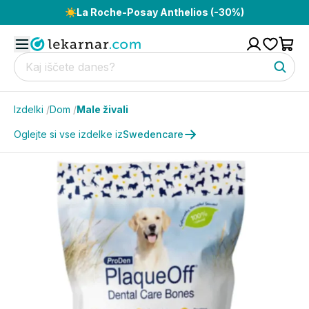
☀️
La Roche-Posay Anthelios (-30%)
Izdelki
/
Dom
/
Male živali
Oglejte si vse izdelke iz
Swedencare