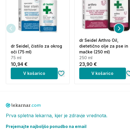
Analitična sestava snovi:
surove beljakovine (min.)
10,0 %, surova maščoba (min.) 3,0 % – (max.) 4,0
%, surove vlaknine (max.) 2,0 %, surov pepel (max.)
4,0 %, natrij (max.) 0,5 %, kalij (min.) 0,05 %, vlaga
(max.) 15,0 %. Omega 3 maščobne kisline (min.)
dr Seidel Arthro Oil,
1.500 mg/kg, omega 6 maščobne kisline (min.) 3.000
dr Seidel, čistilo za okrog
dietetično olje za pse in
oči (75 ml)
mačke (250 ml)
mg/kg.
75 ml
250 ml
Kalorična vrednost:
3000 kcal ME/kg (110,6
10,94 €
23,90 €
kcal/kost).
V košarico
V košarico
Pakiranje:
13 kosti, v vrečki z zapiralom. Ta proizvod je bil
proizveden v objektu, ki obdeluje arašide in lahko
vključuje sledi arašidov.
Prva spletna lekarna, kjer je zdravje vrednota.
Opozorila:
Prejemajte najboljšo ponudbo na email