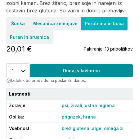
zobni kamen. Brez žitaric, brez soje in narejeni iz
sestavin brez glutena. So varni in dobro prebavljivi.
Šunka
Mešanica zelenjave
Perutnina in buča
Puran in brusnica
20,01 €
Pakiranje:
13 priboljškov
1
Dodaj v košarico
Izdelek bo predvidoma poslan še danes.
Lastnosti
Zdravje
:
psi,
živali,
ustna higiena
Oblika
:
prigrizek,
hrana
Vsebnost
:
brez glutena,
alge,
omega 3