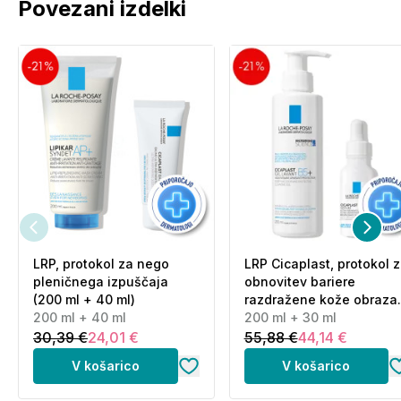
Povezani izdelki
LRP, protokol za nego
LRP Cicaplast, protokol 
pleničnega izpuščaja
obnovitev bariere
(200 ml + 40 ml)
razdražene kože obraza
200 ml + 40 ml
(200 ml + 30 ml)
200 ml + 30 ml
30,39 €
24,01 €
55,88 €
44,14 €
V košarico
V košarico