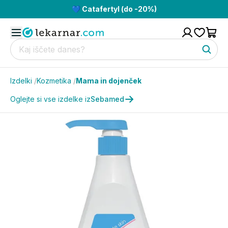
💙 Catafertyl (do -20%)
Izdelki
/
Kozmetika
/
Mama in dojenček
Oglejte si vse izdelke iz
Sebamed