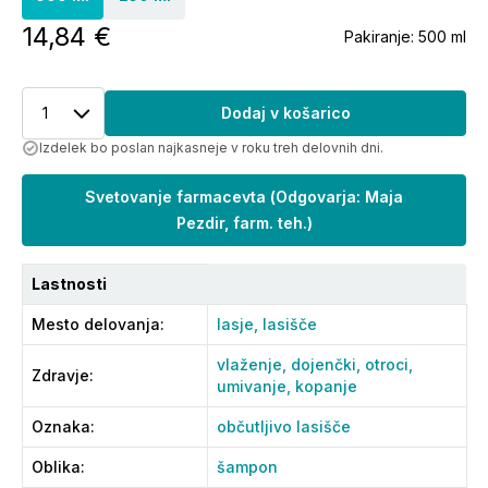
14,84 €
Pakiranje:
500 ml
1
Dodaj v košarico
Izdelek bo poslan najkasneje v roku treh delovnih dni.
Svetovanje farmacevta
(
Odgovarja: Maja
Pezdir, farm. teh.
)
Lastnosti
Mesto delovanja
:
lasje,
lasišče
vlaženje,
dojenčki,
otroci,
Zdravje
:
umivanje,
kopanje
Oznaka
:
občutljivo lasišče
Oblika
:
šampon