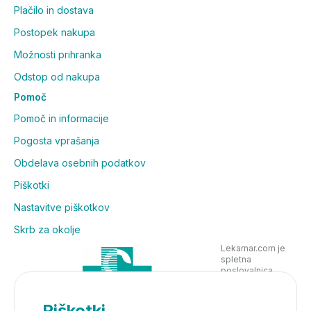
Plačilo in dostava
Postopek nakupa
Možnosti prihranka
Odstop od nakupa
Pomoč
Pomoč in informacije
Pogosta vprašanja
Obdelava osebnih podatkov
Piškotki
Nastavitve piškotkov
Skrb za okolje
Lekarnar.com je
spletna
poslovalnica
Lekarne Nove
Poljane in posluje
v skladu z
Piškotki