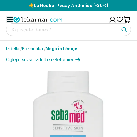
☀️
La Roche-Posay Anthelios (-30%)
Izdelki
/
Kozmetika
/
Nega in ličenje
Oglejte si vse izdelke iz
Sebamed