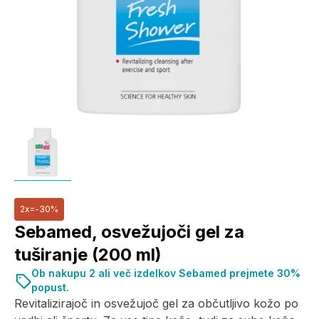
2x=-30%
Sebamed, osvežujoči gel za
tuširanje (200 ml)
Ob nakupu 2 ali več izdelkov Sebamed prejmete 30%
popust.
Revitalizirajoč in osvežujoč gel za občutljivo kožo po