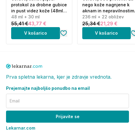
protokol za drobne gubice
nego kože nagnjene k
in pust videz kože (48ml
aknam in nepravilnostim
+ 30 ml)
48 ml + 30 ml
(236 ml + 22 obližev)
236 ml + 22 obližev
55,41 €
43,77 €
25,34 €
21,29 €
V košarico
V košarico
Prva spletna lekarna, kjer je zdravje vrednota.
Prejemajte najboljšo ponudbo na email
Email
Prijavite se
Lekarnar.com