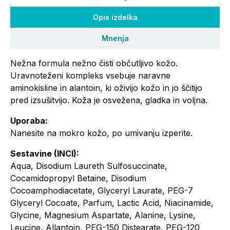
Opis izdelka
Mnenja
Nežna formula nežno čisti občutljivo kožo.
Uravnoteženi kompleks vsebuje naravne
aminokisline in alantoin, ki oživijo kožo in jo ščitijo
pred izsušitvijo. Koža je osvežena, gladka in voljna.
Uporaba:
Nanesite na mokro kožo, po umivanju izperite.
Sestavine (INCI):
Aqua, Disodium Laureth Sulfosuccinate,
Cocamidopropyl Betaine, Disodium
Cocoamphodiacetate, Glyceryl Laurate, PEG-7
Glyceryl Cocoate, Parfum, Lactic Acid, Niacinamide,
Glycine, Magnesium Aspartate, Alanine, Lysine,
Leucine, Allantoin, PEG-150 Distearate, PEG-120