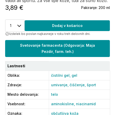
vadbi ali športu. Za vse tipe kože, tudi za suho kožo.
3,89 €
Pakiranje:
200 ml
1
Dodaj v košarico
Izdelek bo poslan najkasneje v roku treh delovnih dni.
Svetovanje farmacevta
(
Odgovarja: Maja
Pezdir, farm. teh.
)
Lastnosti
Oblika
:
čistilni gel,
gel
Zdravje
:
umivanje,
čiščenje,
šport
Mesto delovanja
:
telo
Vsebnost
:
aminokisline,
niacinamid
Oznaka
:
občutljiva koža