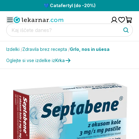
💙 Catafertyl (do -20%)
Izdelki
/
Zdravila brez recepta
/
Grlo, nos in ušesa
Oglejte si vse izdelke iz
Krka