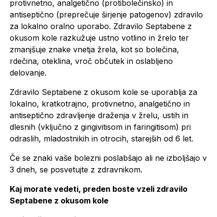
protivnetno, analgetično (protibolečinsko) in
antiseptično (preprečuje širjenje patogenov) zdravilo
za lokalno oralno uporabo. Zdravilo Septabene z
okusom kole razkužuje ustno votlino in žrelo ter
zmanjšuje znake vnetja žrela, kot so bolečina,
rdečina, oteklina, vroč občutek in oslabljeno
delovanje.
Zdravilo Septabene z okusom kole se uporablja za
lokalno, kratkotrajno, protivnetno, analgetično in
antiseptično zdravljenje draženja v žrelu, ustih in
dlesnih (vključno z gingivitisom in faringitisom) pri
odraslih, mladostnikih in otrocih, starejših od 6 let.
Če se znaki vaše bolezni poslabšajo ali ne izboljšajo v
3 dneh, se posvetujte z zdravnikom.
Kaj morate vedeti, preden boste vzeli zdravilo
Septabene z okusom kole