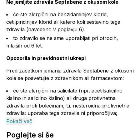
Ne jemljite zdravila Septabene z okusom kole
če ste alergični na benzidaminijev klorid,
cetilpiridinijev klorid ali katero koli sestavino tega
zdravila (navedeno v poglavju 6).
to zdravilo se ne sme uporabljati pri otrocih,
mlajših od 6 let.
Opozorila in previdnostni ukrepi
Pred začetkom jemanja zdravila Septabene z okusom
kole se posvetujte z zdravnikom ali farmacevtom:
če ste alergični na salicilate (npr. acetilsalicilno
kislino in salicilno kislino) ali druga protivnetna
zdravila proti bolečinam, t.i. nesteroidna protivnetna
zdravila; uporaba tega zdravila ni priporočljiva;
Pokaži več
če imate ali ste kdaj imeli bronhialno astmo; v tem
primeru je potrebna previdnost;
Poglejte si še
če imate odprte rane ali razjede v ustih ali žrelu