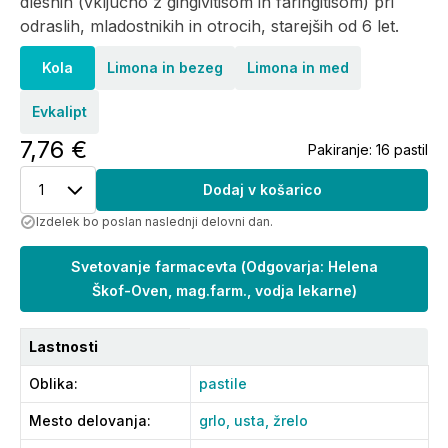
dlesnih (vključno z gingivitisom in faringitisom) pri
odraslih, mladostnikih in otrocih, starejših od 6 let.
Kola
Limona in bezeg
Limona in med
Evkalipt
7,76 €
Pakiranje:
16 pastil
1
Dodaj v košarico
Izdelek bo poslan naslednji delovni dan.
Svetovanje farmacevta
(
Odgovarja: Helena
Škof-Oven, mag.farm., vodja lekarne
)
Lastnosti
Oblika
:
pastile
Mesto delovanja
:
grlo,
usta,
žrelo