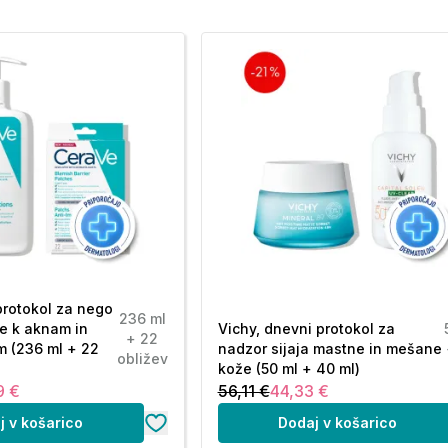
protokol za nego
236 ml
e k aknam in
Vichy, dnevni protokol za
+ 22
m (236 ml + 22
nadzor sijaja mastne in mešane
obližev
kože (50 ml + 40 ml)
9 €
56,11 €
44,33 €
j v košarico
Dodaj v košarico