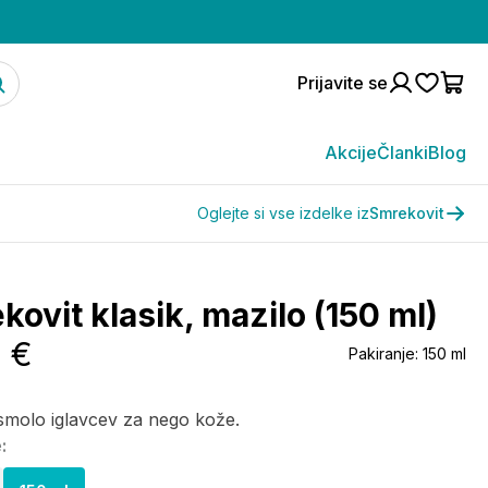
Prijavite se
Akcije
Članki
Blog
Oglejte si vse izdelke iz
Smrekovit
ovit klasik, mazilo (150 ml)
9 €
Pakiranje:
150 ml
smolo iglavcev za nego kože.
: