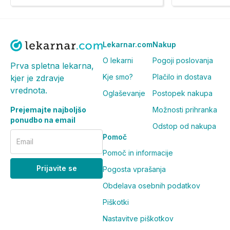
Lekarnar.com
Nakup
O lekarni
Pogoji poslovanja
Prva spletna lekarna,
Kje smo?
Plačilo in dostava
kjer je zdravje
vrednota.
Oglaševanje
Postopek nakupa
Prejemajte najboljšo
Možnosti prihranka
ponudbo na email
Odstop od nakupa
Pomoč
Email
Pomoč in informacije
Prijavite se
Pogosta vprašanja
Obdelava osebnih podatkov
Piškotki
Nastavitve piškotkov