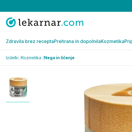
Zdravila brez recepta
Prehrana in dopolnila
Kozmetika
Pri
Izdelki
/
Kozmetika
/
Nega in ličenje