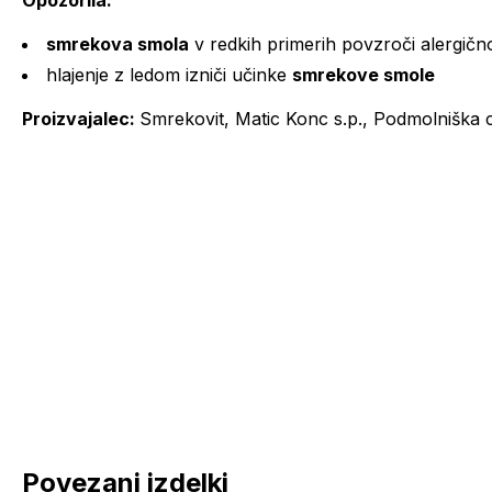
Opozorila:
smrekova smola
v redkih primerih povzroči alergičn
hlajenje z ledom izniči učinke
smrekove smole
Proizvajalec:
Smrekovit, Matic Konc s.p., Podmolniška c
Povezani izdelki