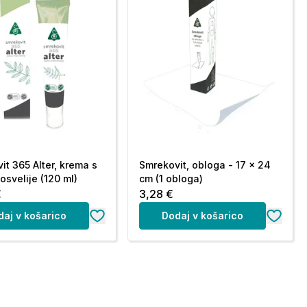
it 365 Alter, krema s
Smrekovit, obloga - 17 x 24
osvelije (120 ml)
cm (1 obloga)
€
3,28 €
daj v košarico
Dodaj v košarico