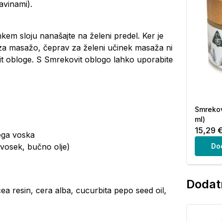
avinami).
em sloju nanašajte na želeni predel. Ker je
 za masažo, čeprav za želeni učinek masaža ni
 obloge. S Smrekovit oblogo lahko uporabite
Smrekov
ml)
15,29 
ega voska
 vosek, bučno olje)
Do
Dodatn
cea resin, cera alba, cucurbita pepo seed oil,