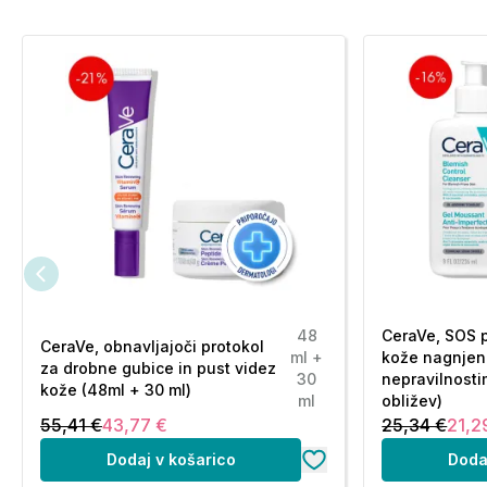
48
CeraVe, SOS 
CeraVe, obnavljajoči protokol
ml +
kože nagnjen
za drobne gubice in pust videz
30
nepravilnosti
kože (48ml + 30 ml)
ml
obližev)
55,41 €
43,77 €
25,34 €
21,2
Dodaj v košarico
Doda