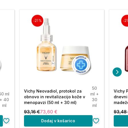
50
Vichy Neovadiol, protokol za
Vichy P
50 ml
ml +
obnovo in revitalizacijo kože v
dnevni
+ 40
30
menopavzi (50 ml + 30 ml)
madeže
ml
ml
93,16 €
73,60 €
93,48
Dodaj v košarico