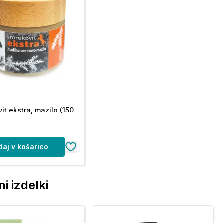
it ekstra, mazilo (150
€
daj v košarico
i izdelki