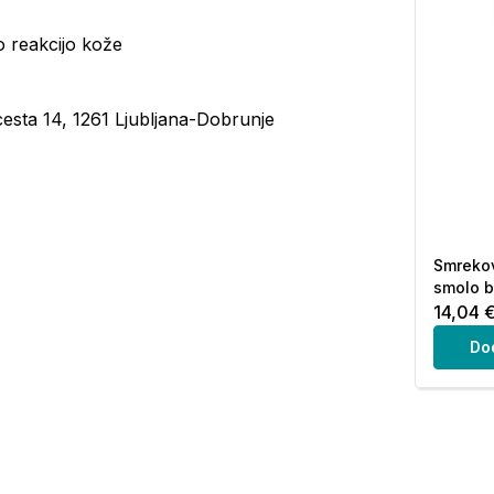
o reakcijo kože
esta 14, 1261 Ljubljana-Dobrunje
Smrekov
smolo b
14,04 
Do