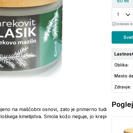
60 ml
1
Izdelek b
Svet
Lastnost
Oblika
:
Mesto de
Zdravje
:
Poglej
ejeno na maščobni osnovi, zato je primerno tudi
oškega kmetijstva. Smola kožo neguje, jo krepi