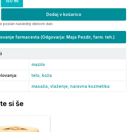
150 ml
Dodaj v košarico
o poslan naslednji delovni dan.
ovanje farmacevta
(
Odgovarja: Maja Pezdir, farm. teh.
)
i
mazilo
lovanja
:
telo,
koža
masaža,
vlaženje,
naravna kozmetika
te si še