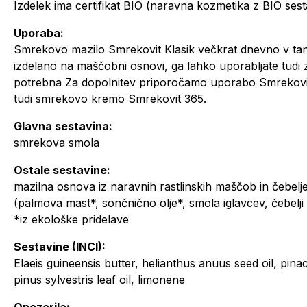
Izdelek ima certifikat BIO (naravna kozmetika z BIO sest
Uporaba:
Smrekovo mazilo Smrekovit Klasik večkrat dnevno v tank
izdelano na maščobni osnovi, ga lahko uporabljate tudi
potrebna Za dopolnitev priporočamo uporabo Smrekovit
tudi smrekovo kremo Smrekovit 365.
Glavna sestavina:
smrekova smola
Ostale sestavine:
mazilna osnova iz naravnih rastlinskih maščob in čebelj
(palmova mast*, sončnično olje*, smola iglavcev, čebelji
*iz ekološke pridelave
Sestavine (INCI):
Elaeis guineensis butter, helianthus anuus seed oil, pina
pinus sylvestris leaf oil, limonene