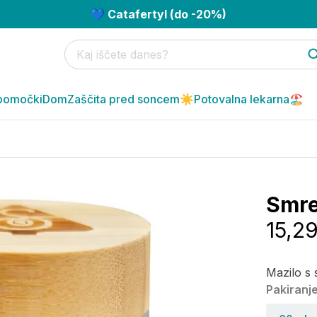
💙 Catafertyl (do -20%)
pomočki
Dom
Zaščita pred soncem☀️
Potovalna lekarna🏖️
Smrek
15,2
Mazilo s 
Pakiranje