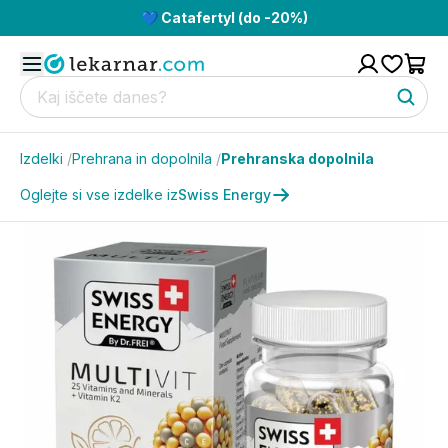
💙 Catafertyl (do -20%)
Izdelki
/
Prehrana in dopolnila
/
Prehranska dopolnila
Oglejte si vse izdelke iz
Swiss Energy