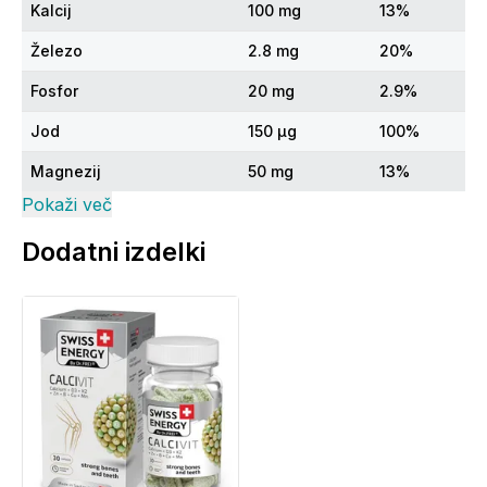
Kalcij
100 mg
13%
Železo
2.8 mg
20%
Fosfor
20 mg
2.9%
Jod
150 μg
100%
Magnezij
50 mg
13%
Pokaži več
Cink
1 mg
10%
Dodatni izdelki
Selen
5.5 μg
10%
Baker
0.15 mg
15%
Mangan
0.2 mg
10%
Krom
10 μg
25%
Molibden
5 μg
10%
Kalij
35 mg
1.8%