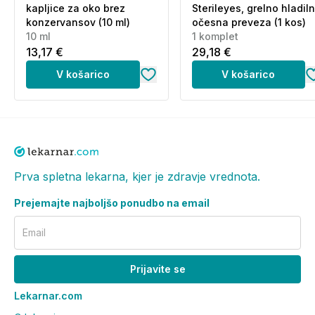
kapljice za oko brez
Sterileyes, grelno hladil
konzervansov (10 ml)
očesna preveza (1 kos)
10 ml
1 komplet
13,17 €
29,18 €
V košarico
V košarico
Prva spletna lekarna, kjer je zdravje vrednota.
Prejemajte najboljšo ponudbo na email
Email
Prijavite se
Lekarnar.com