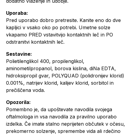
dodatno vlaženje in udobje.
Uporaba:
Pred uporabo dobro pretresite. Kanite eno do dve
kapljici v vsako oko po potrebi. Umetne solze
vkapamo PRED vstavitvijo kontaktnih leč in PO
odstranitvi kontaktnih leč.
Sestavine:
Polietilenglikol 400, propilenglikol,
aminometilpropanol, borova kislina, diNa EDTA,
hidroksipropil gvar, POLYQUAD (polidronijev klorid)
0.001%, natrijev klorid, kalijev klorid, sorbitol in
prečiščena voda.
Opozorila:
Pomembno je, da upoštevate navodila svojega
oftalmologa in vsa navodila za pravilno uporabo
izdelka. Če imate stalno neprijeten občutek v očesu,
prekomerno solzenje, spremembe vida ali rdečino