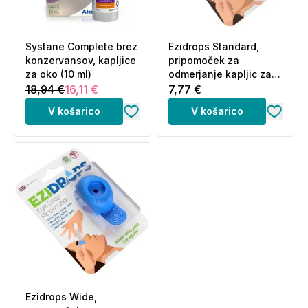
Systane Complete brez
Ezidrops Standard,
konzervansov, kapljice
pripomoček za
za oko (10 ml)
odmerjanje kapljic za
oči (1 kos)
18,94 €
16,11 €
7,77 €
V košarico
V košarico
Ezidrops Wide,