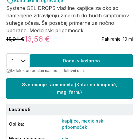
Suho oko in ogrevanje.
Systane GEL DROPS vlažilne kapljice za oko so
namenjene zdravljenju zmernih do hudih simptomov
suhega očesa. Še posebej primerne za nočno
uporabo. Medicinski pripomoček.
13,56 €
15,94 €
Pakiranje:
10 ml
1
Dodaj v košarico
Izdelek bo poslan naslednji delovni dan.
Svetovanje farmacevta
(
Katarina Vaupotič,
mag. farm.
)
Lastnosti
kapljice,
medicinski
Oblika
:
pripomoček
Mesto delovanja
:
oči