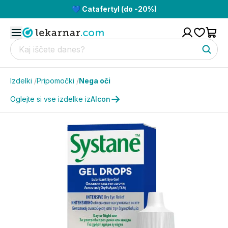
💙 Catafertyl (do -20%)
Izdelki
/
Pripomočki
/
Nega oči
Oglejte si vse izdelke iz
Alcon