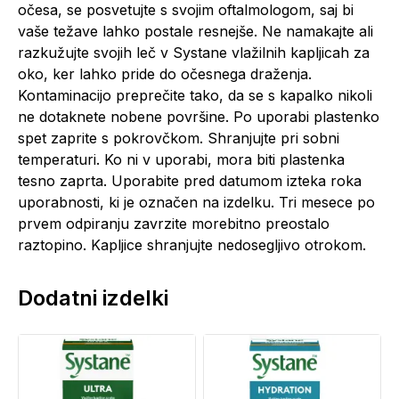
očesa, se posvetujte s svojim oftalmologom, saj bi
vaše težave lahko postale resnejše. Ne namakajte ali
razkužujte svojih leč v Systane vlažilnih kapljicah za
oko, ker lahko pride do očesnega draženja.
Kontaminacijo preprečite tako, da se s kapalko nikoli
ne dotaknete nobene površine. Po uporabi plastenko
spet zaprite s pokrovčkom. Shranjujte pri sobni
temperaturi. Ko ni v uporabi, mora biti plastenka
tesno zaprta. Uporabite pred datumom izteka roka
uporabnosti, ki je označen na izdelku. Tri mesece po
prvem odpiranju zavrzite morebitno preostalo
raztopino. Kapljice shranjujte nedosegljivo otrokom.
Dodatni izdelki