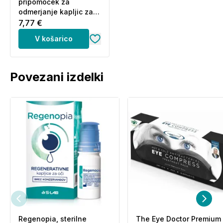
pripomoček za
odmerjanje kapljic za
oči - (1 kos)
7,77 €
V košarico
Povezani izdelki
Regenopia, sterilne
The Eye Doctor Premium