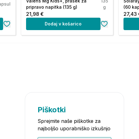
Valens Mg Kids+, prašek za
135
Solara
apsul
pripravo napitka (135 g)
g
(60 ka
21,98 €
27,43 
Dodaj v košarico
Piškotki
Sprejmite naše piškotke za
najboljšo uporabniško izkušnjo