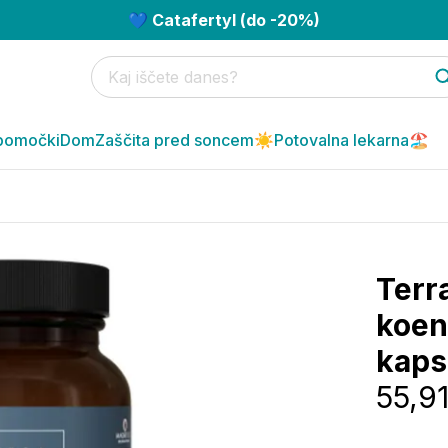
💙 Catafertyl (do -20%)
pomočki
Dom
Zaščita pred soncem☀️
Potovalna lekarna🏖️
Terr
koen
kaps
55,9