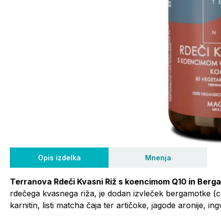
Opis izdelka
Mnenja
Terranova Rdeči Kvasni Riž s koencimom Q10 in Berg
rdečega kvasnega riža, je dodan izvleček bergamotke (c
karnitin, listi matcha čaja ter artičoke, jagode aronije, ingv