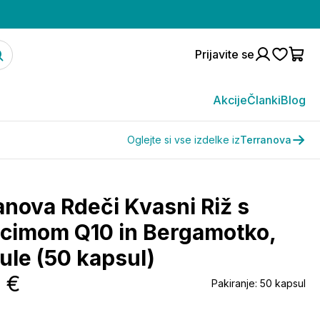
Prijavite se
Akcije
Članki
Blog
Oglejte si vse izdelke iz
Terranova
anova Rdeči Kvasni Riž s
cimom Q10 in Bergamotko,
ule (50 kapsul)
1 €
Pakiranje:
50 kapsul