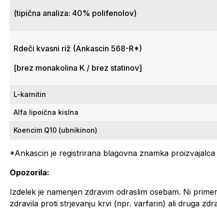
(tipična analiza: 40% polifenolov)
Rdeči kvasni riž (Ankascin 568-R*)
[brez monakolina K / brez statinov]
L-karnitin
Alfa lipoična kislna
Koencim Q10 (ubnikinon)
*Ankascin je registrirana blagovna znamka proizvajalca
Opozorila:
Izdelek je namenjen zdravim odraslim osebam. Ni primer
zdravila proti strjevanju krvi (npr. varfarin) ali druga z