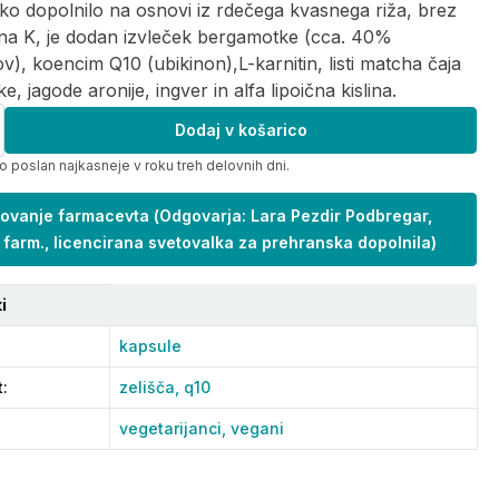
o dopolnilo na osnovi iz rdečega kvasnega riža, brez
na K, je dodan izvleček bergamotke (cca. 40%
ov), koencim Q10 (ubikinon),L-karnitin, listi matcha čaja
ke, jagode aronije, ingver in alfa lipoična kislina.
Dodaj v košarico
o poslan najkasneje v roku treh delovnih dni.
ovanje farmacevta
(
Odgovarja: Lara Pezdir Podbregar,
 farm., licencirana svetovalka za prehranska dopolnila
)
i
kapsule
t
:
zelišča,
q10
vegetarijanci,
vegani