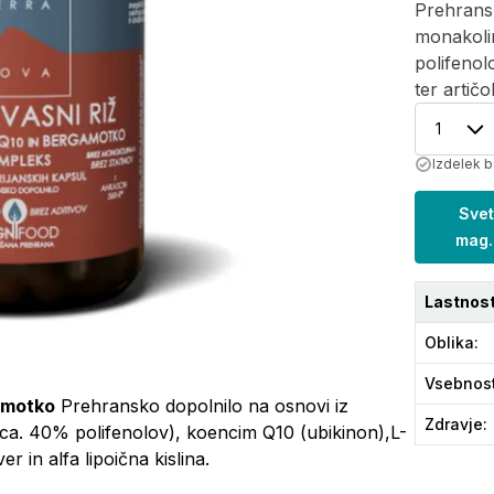
Prehransk
monakoli
polifenol
ter artičo
1
Izdelek b
Svet
mag.
Lastnost
Oblika
:
Vsebnos
amotko
Prehransko dopolnilo na osnovi iz
Zdravje
:
ca. 40% polifenolov), koencim Q10 (ubikinon),L-
er in alfa lipoična kislina.