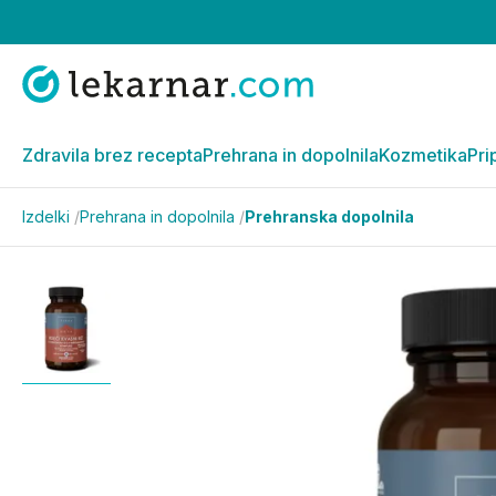
Zdravila brez recepta
Prehrana in dopolnila
Kozmetika
Pri
Izdelki
/
Prehrana in dopolnila
/
Prehranska dopolnila