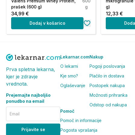
Valens Premium Whey Protein,
600
mikrogranule 
prašek (600 g)
g
g)
34,99 €
12,33 €
Dodaj v košarico
Doda
Lekarnar.com
Nakup
O lekarni
Pogoji poslovanja
Prva spletna lekarna,
Kje smo?
Plačilo in dostava
kjer je zdravje
vrednota.
Oglaševanje
Postopek nakupa
Prejemajte najboljšo
Možnosti prihranka
ponudbo na email
Odstop od nakupa
Pomoč
Email
Pomoč in informacije
Prijavite se
Pogosta vprašanja