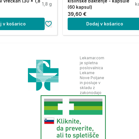
v vrečkah (30 x 1,8
kislinske bakterije - kapsule
1,8 g
k
(60 kapsul)
39,60 €
j v košarico
Dodaj v košarico
Lekarnar.com
je spletna
poslovalnica
Lekarne
Nove Poljane
in posluje v
skladu z
zakonodajo