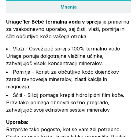
Mnenja
Uriage 1er Bébé termalna voda v spreju
je primerna
za vsakodnevno uporabo, saj čisti, vlaži, pomirja in
ščiti občutljivo kožo vašega otroka.
Vlaži - Osvežujoč sprej s 100% termalno vodo
Uriage ponuja dolgotrajne vlažilne učinke,
zahvaljujoč visoki koncentraciji mineralov.
Pomirja - Koristi za občutljivo kožo dojenčkov
zaradi ravnovesja mineralov, zlasti kalcija in
magnezija.
Ščiti - Silicij pomaga krepiti hidrolipidni film kože.
Prav tako pomaga obnoviti kožno pregrado,
zahvaljujoč svoji edinstveni sestavi mineralov
Uporaba:
Razpršite tako pogosto, kot se vam zdi potrebno.
Gesta za nego kože, ki se ji lahko prepustite. Pustite,