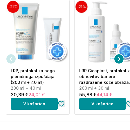
LRP, protokol za nego
LRP Cicaplast, protokol 
pleničnega izpuščaja
obnovitev bariere
(200 ml + 40 ml)
razdražene kože obraza
200 ml + 40 ml
(200 ml + 30 ml)
200 ml + 30 ml
30,39 €
24,01 €
55,88 €
44,14 €
V košarico
V košarico