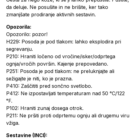
da deluje. Ne posušite in ne brišite, ker tako
zmanjšate prodiranje aktivnih sestavin.
Opozorila:
Opozorilo: pozor!
H229: Posoda je pod tlakom: lahko eksplodira pri
segrevanju.
P210: Hraniti ločeno od vročine/isker/odprtega
ognja/vročih površin. Kajenje prepovedano.
P251: Posoda je pod tlakom: ne preluknjajte ali
sežigajte je niti, ko je prazna.
P410: Zaščititi pred sončno svetlobo.
P412: Ne izpostavljati temperaturam nad 50 °C/122
°F.
P102: Hraniti zunaj dosega otrok.
P211: Ne pršiti proti odprtemu ognju ali drugemu viru
vžiga.
Sestavine (INCI):