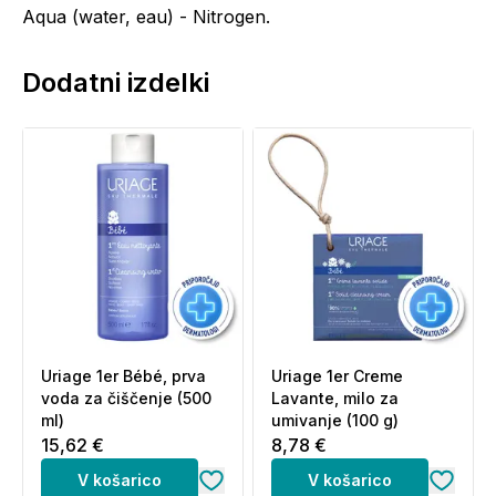
Aqua (water, eau) - Nitrogen.
Dodatni izdelki
Uriage 1er Bébé, prva
Uriage 1er Creme
voda za čiščenje (500
Lavante, milo za
ml)
umivanje (100 g)
15,62 €
8,78 €
V košarico
V košarico