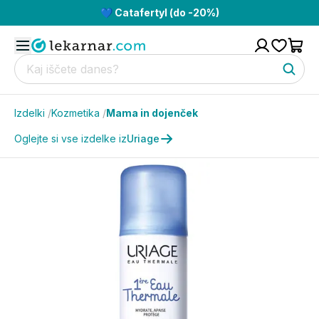
💙 Catafertyl (do -20%)
Izdelki
/
Kozmetika
/
Mama in dojenček
Oglejte si vse izdelke iz
Uriage