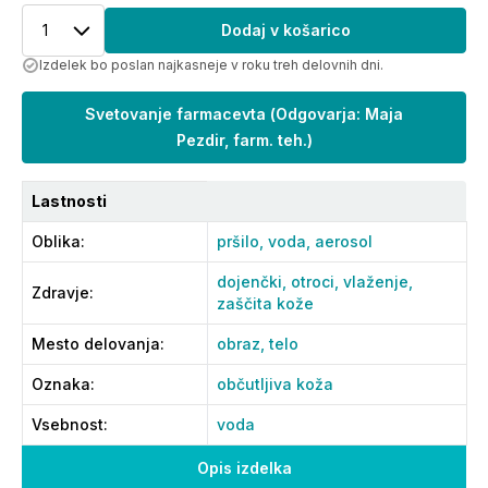
1
Dodaj v košarico
Izdelek bo poslan najkasneje v roku treh delovnih dni.
Svetovanje farmacevta
(
Odgovarja: Maja
Pezdir, farm. teh.
)
Lastnosti
Oblika
:
pršilo,
voda,
aerosol
dojenčki,
otroci,
vlaženje,
Zdravje
:
zaščita kože
Mesto delovanja
:
obraz,
telo
Oznaka
:
občutljiva koža
Vsebnost
:
voda
Opis izdelka