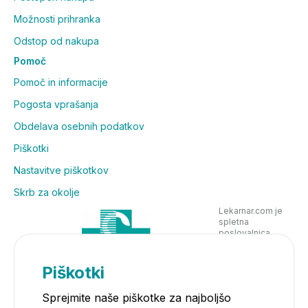
Možnosti prihranka
Odstop od nakupa
Pomoč
Pomoč in informacije
Pogosta vprašanja
Obdelava osebnih podatkov
Piškotki
Nastavitve piškotkov
Skrb za okolje
Lekarnar.com je
spletna
poslovalnica
Lekarne Nove
Poljane in posluje
v skladu z
Piškotki
zakonodajo
Sprejmite naše piškotke za najboljšo