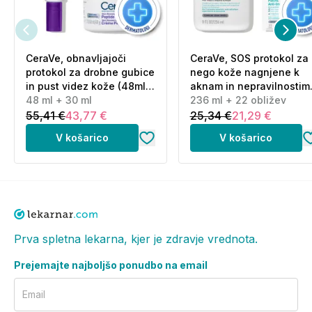
CeraVe, obnavljajoči
CeraVe, SOS protokol za
protokol za drobne gubice
nego kože nagnjene k
in pust videz kože (48ml
aknam in nepravilnostim
+ 30 ml)
48 ml + 30 ml
(236 ml + 22 obližev)
236 ml + 22 obližev
55,41 €
43,77 €
25,34 €
21,29 €
V košarico
V košarico
Prva spletna lekarna, kjer je zdravje vrednota.
Prejemajte najboljšo ponudbo na email
Email