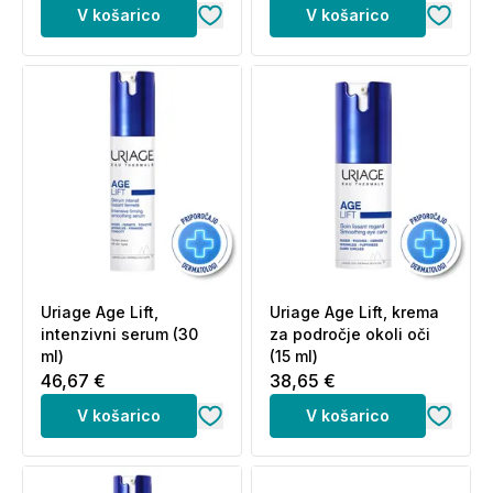
V košarico
V košarico
Uriage Age Lift,
Uriage Age Lift, krema
intenzivni serum (30
za področje okoli oči
ml)
(15 ml)
46,67 €
38,65 €
V košarico
V košarico