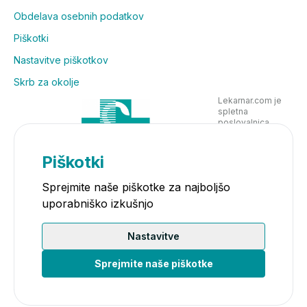
Obdelava osebnih podatkov
Piškotki
Nastavitve piškotkov
Skrb za okolje
Lekarnar.com je
spletna
poslovalnica
Lekarne Nove
Poljane in posluje
v skladu z
Piškotki
zakonodajo
Sprejmite naše piškotke za najboljšo
uporabniško izkušnjo
Nastavitve
Sprejmite naše piškotke