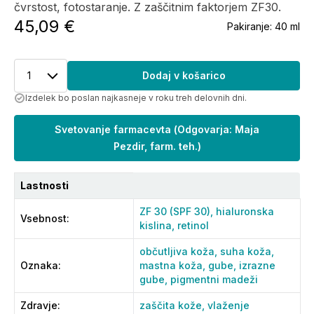
čvrstost, fotostaranje. Z zaščitnim faktorjem ZF30.
45,09 €
Pakiranje:
40 ml
1
Dodaj v košarico
Izdelek bo poslan najkasneje v roku treh delovnih dni.
Svetovanje farmacevta
(
Odgovarja: Maja
Pezdir, farm. teh.
)
Lastnosti
ZF 30 (SPF 30),
hialuronska
Vsebnost
:
kislina,
retinol
občutljiva koža,
suha koža,
Oznaka
:
mastna koža,
gube,
izrazne
gube,
pigmentni madeži
Zdravje
:
zaščita kože,
vlaženje