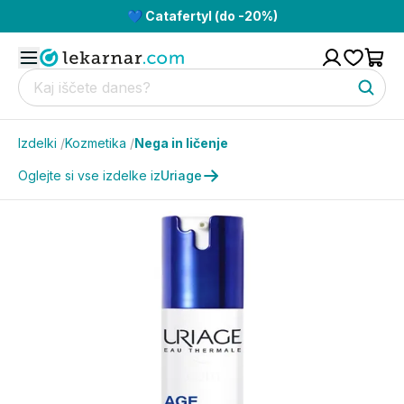
💙 Catafertyl (do -20%)
Izdelki
/
Kozmetika
/
Nega in ličenje
Oglejte si vse izdelke iz
Uriage