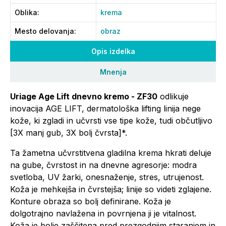
Oblika
:
krema
Mesto delovanja
:
obraz
Opis izdelka
Mnenja
Uriage Age Lift dnevno kremo - ZF30
odlikuje
inovacija AGE LIFT, dermatološka lifting linija nege
kože, ki zgladi in učvrsti vse tipe kože, tudi občutljivo
[3X manj gub, 3X bolj čvrsta]*.
Ta žametna učvrstitvena gladilna krema hkrati deluje
na gube, čvrstost in na dnevne agresorje: modra
svetloba, UV žarki, onesnaženje, stres, utrujenost.
Koža je mehkejša in čvrstejša; linije so videti zglajene.
Konture obraza so bolj definirane. Koža je
dolgotrajno navlažena in povrnjena ji je vitalnost.
Koža je bolje zaščitena pred prezgodnjim staranjem in