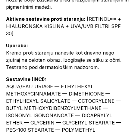
pigmentnimi madeži.
Aktivne sestavine proti staranju:
[RETINOL** +
HIALURONSKA KISLINA + UVA/UVB FILTRI SPF
30]
Uporaba:
Kremo proti staranju nanesite kot dnevno nego
zjutraj na celoten obraz. Izogibajte se stiku z očmi.
Testirano pod dermatološkim nadzorom.
Sestavine (INCI):
AQUA/EAU URIAGE — ETHYLHEXYL
METHOXYCINNAMATE — DIMETHICONE —
ETHYLHEXYL SALICYLATE — OCTOCRYLENE —
BUTYL METHOXYDIBENZOYLMETHANE —
ISONONYL ISONONANOATE — DICAPRYLYL
ETHER — GLYCERIN — GLYCERYL STEARATE —
PEG-100 STEARATE — POLYMETHYL