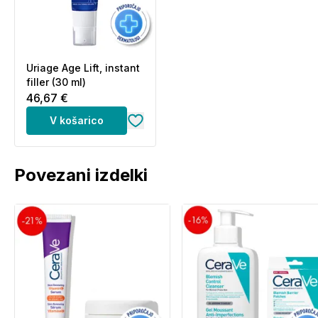
Uriage Age Lift, instant
filler (30 ml)
46,67 €
V košarico
Povezani izdelki