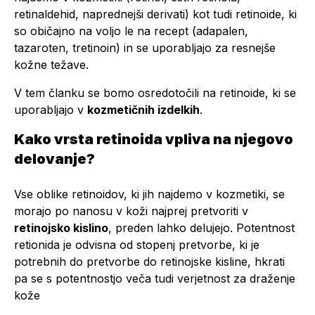
retinaldehid, naprednejši derivati) kot tudi retinoide, ki
so običajno na voljo le na recept (adapalen,
tazaroten, tretinoin) in se uporabljajo za resnejše
kožne težave.
V tem članku se bomo osredotočili na retinoide, ki se
uporabljajo v
kozmetičnih izdelkih
.
Kako vrsta retinoida vpliva na njegovo
delovanje?
Vse oblike retinoidov, ki jih najdemo v kozmetiki, se
morajo po nanosu v koži najprej pretvoriti v
retinojsko kislino
, preden lahko delujejo. Potentnost
retionida je odvisna od stopenj pretvorbe, ki je
potrebnih do pretvorbe do retinojske kisline, hkrati
pa se s potentnostjo veča tudi verjetnost za draženje
kože