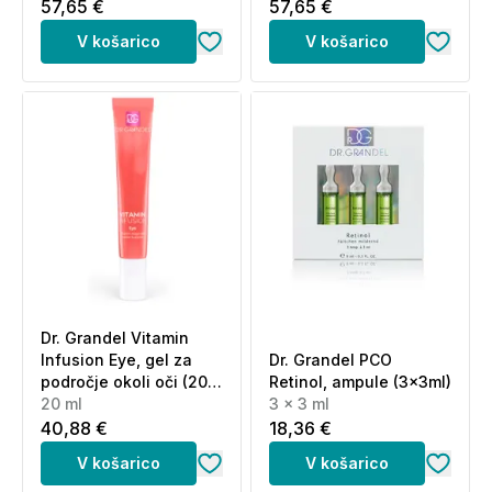
57,65 €
57,65 €
V košarico
V košarico
Dr. Grandel Vitamin
Infusion Eye, gel za
Dr. Grandel PCO
področje okoli oči (20
Retinol, ampule (3x3ml)
ml)
20 ml
3 x 3 ml
40,88 €
18,36 €
V košarico
V košarico