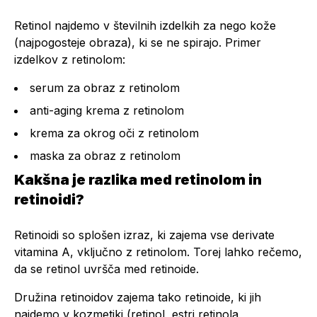
Retinol najdemo v številnih izdelkih za nego kože
(najpogosteje obraza), ki se ne spirajo. Primer
izdelkov z retinolom:
serum za obraz z retinolom
anti-aging krema z retinolom
krema za okrog oči z retinolom
maska za obraz z retinolom
Kakšna je razlika med retinolom in
retinoidi?
Retinoidi so splošen izraz, ki zajema vse derivate
vitamina A, vključno z retinolom. Torej lahko rečemo,
da se retinol uvršča med retinoide.
Družina retinoidov zajema tako retinoide, ki jih
najdemo v kozmetiki (retinol, estri retinola,