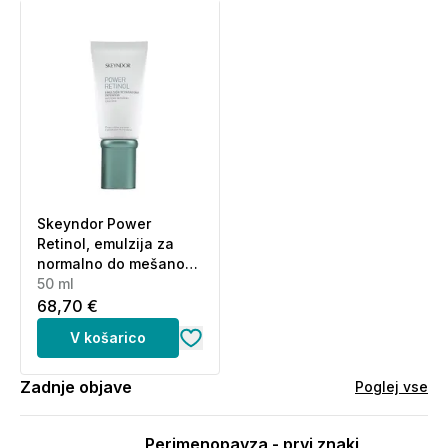
Skeyndor Power
Retinol, emulzija za
normalno do mešano
kožo (50 ml)
50 ml
68,70 €
V košarico
Zadnje objave
Poglej vse
Perimenopavza - prvi znaki,