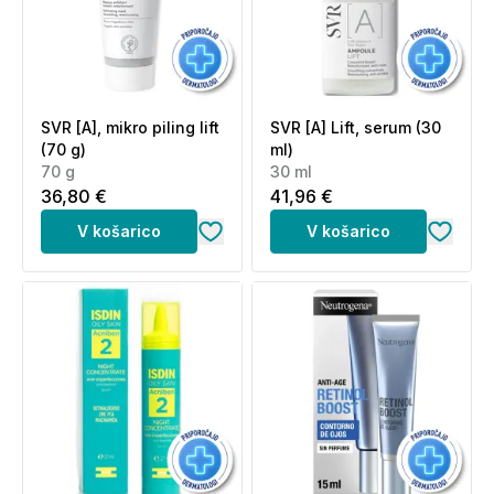
SVR [A], mikro piling lift
SVR [A] Lift, serum (30
(70 g)
ml)
70 g
30 ml
36,80 €
41,96 €
V košarico
V košarico