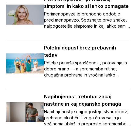
simptomi in kako si lahko pomagate
Perimenopavza je prehodno obdobje
pred menopavzo. Spoznajte prve znake,
najpogostejše simptome in kaj lahko sami
naredite za boljše počutje.
Poletni dopust brez prebavnih
težav
Poletje prinaša sproščenost, potovanja in
dobro hrano — a sprememba rutine,
drugačna prehrana in vročina lahko
zamešajo tudi našo prebavo.
Napihnjenost, zaprtje in potovalna driska
so med dopustom pogosti nezaželeni
Napihnjenost trebuha: zakaj
spremljevalci. V članku smo zbrali sedem
nastane in kaj dejansko pomaga
preprostih nasvetov, s katerimi boste tudi
na poti poskrbeli za urejeno prebavo in
Napihnjenost je najpogosteje stvar plinov,
brezskrben oddih. 🌞
prehrane ali občutljivega črevesa in jo
večinoma ublažijo preproste spremembe
navad. Ob vztrajnih ali opozorilnih znakih
pa je varneje čim prej k zdravniku kot