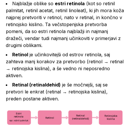
Najblažje oblike so
estri retinola
(kot so retinil
palmitat, retinil acetat, retinil linoleat), ki jih mora koža
najprej pretvoriti v retinol, nato v retinal, in končno v
retinojsko kislino. Ta večstopenjska pretvorba
pomeni, da so estri retinola najblažji in najmanj
dražeči, vendar tudi najmanj učinkoviti v primerjavi z
drugimi oblikami.
Retinol
je učinkovitejši od estrov retinola, saj
zahteva manj korakov za pretvorbo (retinol → retinal
→ retinojska kislina), a še vedno ni neposredno
aktiven.
Retinal (retinaldehid)
je še močnejši, saj se
pretvori le enkrat (retinal → retinojska kislina),
preden postane aktiven.