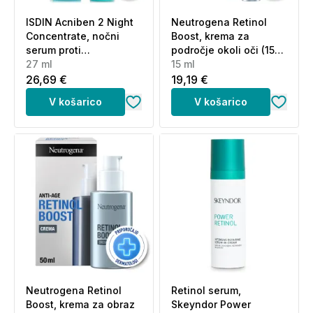
ISDIN Acniben 2 Night
Neutrogena Retinol
Concentrate, nočni
Boost, krema za
serum proti
področje okoli oči (15
nepravilnostim (27 ml)
27 ml
ml)
15 ml
26,69 €
19,19 €
V košarico
V košarico
Neutrogena Retinol
Retinol serum,
Boost, krema za obraz
Skeyndor Power