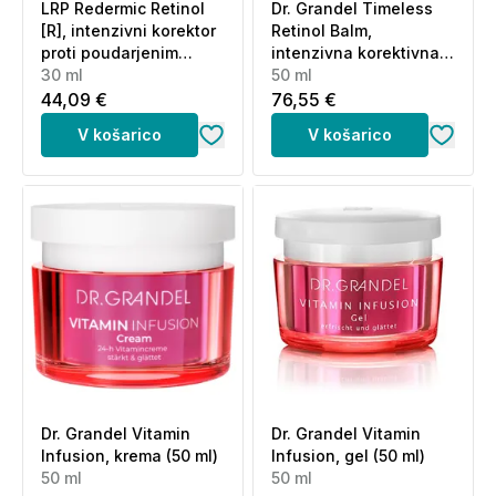
LRP Redermic Retinol
Dr. Grandel Timeless
[R], intenzivni korektor
Retinol Balm,
proti poudarjenim
intenzivna korektivna
gubam (30 ml)
30 ml
nege kože (50 ml)
50 ml
44,09 €
76,55 €
V košarico
V košarico
Dr. Grandel Vitamin
Dr. Grandel Vitamin
Infusion, krema (50 ml)
Infusion, gel (50 ml)
50 ml
50 ml