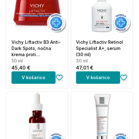
Vichy Liftactiv B3 Anti-
Vichy Liftactiv Retinol
Dark Spots, nočna
Specialist A+, serum
krema proti
(30 ml)
hiperpigmentacijskim
50 ml
30 ml
madežem s čistim
45,40 €
47,01 €
retinolom (50 ml)
V košarico
V košarico