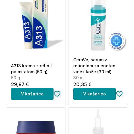
CeraVe, serum z
A313 krema z retinil
retinolom za enoten
palmitatom (50 g)
videz kože (30 ml)
50 g
30 ml
29,87 €
20,35 €
V košarico
V košarico