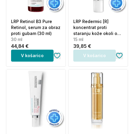
LRP Retinol B3 Pure
LRP Redermic [R]
Retinol, serum za obraz
koncentrat proti
proti gubam (30 ml)
staranju kože okoli oči
30 ml
(15 ml)
15 ml
44,84 €
39,85 €
V košarico
V košarico