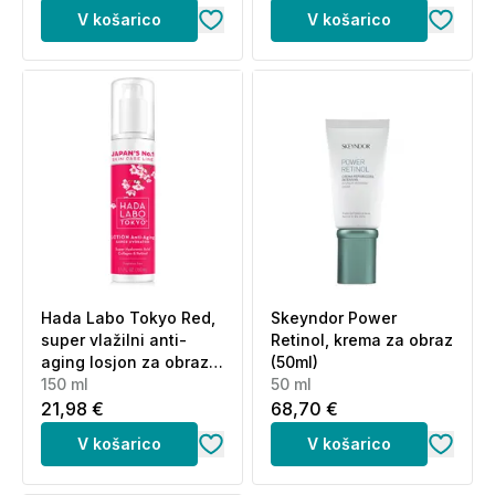
V košarico
V košarico
Hada Labo Tokyo Red,
Skeyndor Power
super vlažilni anti-
Retinol, krema za obraz
aging losjon za obraz
(50ml)
(150 ml)
150 ml
50 ml
21,98 €
68,70 €
V košarico
V košarico