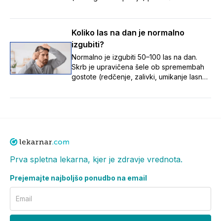
umikanje lasne linije z nastankom zalivkov,
redčenje na temenu ter tanjšanje in izgubo
volumna las — in poudarja, da je te
Koliko las na dan je normalno
postopne spremembe pomembno opaziti
izgubiti?
zgodaj, saj je zdravljenje uspešnejše,
dokler so lasni mešički še aktivni.
Normalno je izgubiti 50–100 las na dan.
Skrb je upravičena šele ob spremembah
gostote (redčenje, zalivki, umikanje lasne
linije). Vzroki: stres, hormoni, pomanjkanje
hranil, zdravila, dednost. Ob opaznih
spremembah se posvetuj z zdravnikom ali
farmacevtom.
Prva spletna lekarna, kjer je zdravje vrednota.
Prejemajte najboljšo ponudbo na email
Email