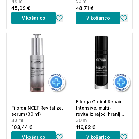
40 ml
50 ml
45,09 €
48,71 €
V košarico
V košarico
Filorga Global Repair
Filorga NCEF Revitalize,
Intensive, multi-
serum (30 ml)
revitalizirajoči hranljivi
30 ml
serum (30 ml)
30 ml
103,44 €
116,82 €
V košarico
V košarico