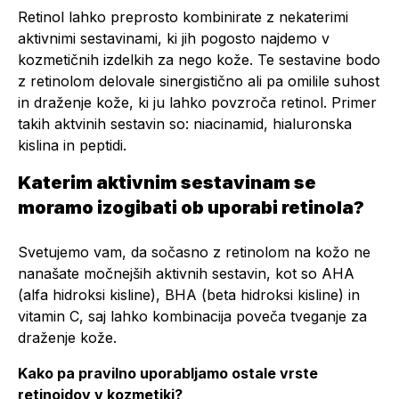
Retinol lahko preprosto kombinirate z nekaterimi
aktivnimi sestavinami, ki jih pogosto najdemo v
kozmetičnih izdelkih za nego kože. Te sestavine bodo
z retinolom delovale sinergistično ali pa omilile suhost
in draženje kože, ki ju lahko povzroča retinol. Primer
takih aktvinih sestavin so: niacinamid, hialuronska
kislina in peptidi.
Katerim aktivnim sestavinam se
moramo izogibati ob uporabi retinola?
Svetujemo vam, da sočasno z retinolom na kožo ne
nanašate močnejših aktivnih sestavin, kot so AHA
(alfa hidroksi kisline), BHA (beta hidroksi kisline) in
vitamin C, saj lahko kombinacija poveča tveganje za
draženje kože.
Kako pa pravilno uporabljamo ostale vrste
retinoidov v kozmetiki?