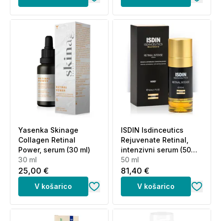
Yasenka Skinage
ISDIN Isdinceutics
Collagen Retinal
Rejuvenate Retinal,
Power, serum (30 ml)
intenzivni serum (50
30 ml
ml)
50 ml
25,00 €
81,40 €
V košarico
V košarico