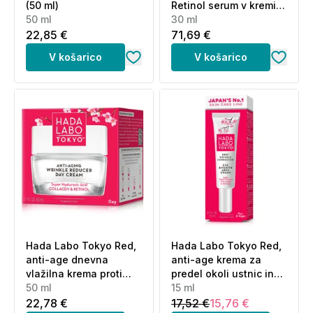
(50 ml)
Retinol serum v kremi
50 ml
(30ml)
30 ml
22,85 €
71,69 €
V košarico
V košarico
Hada Labo Tokyo Red,
Hada Labo Tokyo Red,
anti-age dnevna
anti-age krema za
vlažilna krema proti
predel okoli ustnic in
gubam (50 ml)
50 ml
oči (15 ml)
15 ml
22,78 €
17,52 €
15,76 €