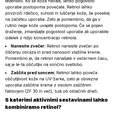
tedensko. Ko se koža navadi, lahko pogostost
uporabe postopoma povečate. Retinol lahko
povzroči rdečico, suhost in luščenje kože, še posebej
na začetku uporabe. Zato je pomembno, da ga v
rutino nege kože uvajate postopoma. Če se pojavi
draženje, zmanjšajte pogostost uporabe ali uporabite
izdelek z nižjo koncentracijo retinola.
Nanesite zvečer
: Retinol nanesite zvečer po
čiščenju obraza in pred nanosom vlažilne kreme.
Pomembno je, da retinol nanašate v večernem času,
saj je le-ta občutljiv na sončno svetlobo.
Zaščita pred soncem
: Retinol lahko poveča
občutljivost kože na UV-žarke, zato je obvezna
uporaba zaščitne kreme z visokim zaščitnim
faktorjem (ZF 30 in več), tudi ob oblačnih dneh.
S katerimi aktivnimi sestavinami lahko
kombiniramo retinol?