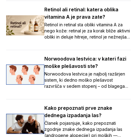
samozdravljenje.
Retinol ali retinal: katera oblika
vitamina A je prava zate?
Retinol in retinal sta obliki vitamina A za
nego kože: retinal je za korak bliže aktivni
obliki in deluje hitreje, retinol je nežnejša
izhodiščna izbira. Preberite, katera je
prava za vašo kožo.
Norwoodova lestvica: v kateri fazi
moške plešavosti ste?
Norwoodova lestvica je najbolj razširjen
sistem, ki dedno moško plešavost
razvršča v sedem stopenj – od blagega
umikanja lasne linije do napredovalega
redčenja las – ter tako pomaga
prepoznati, v kateri fazi izpadanja las se
Kako prepoznati prve znake
nekdo nahaja, in spremljati spremembe
dednega izpadanja las?
skozi čas.
Članek pojasnjuje, kako prepoznati
zgodnje znake dednega izpadanja las
(androgene alopecije) pri moških —