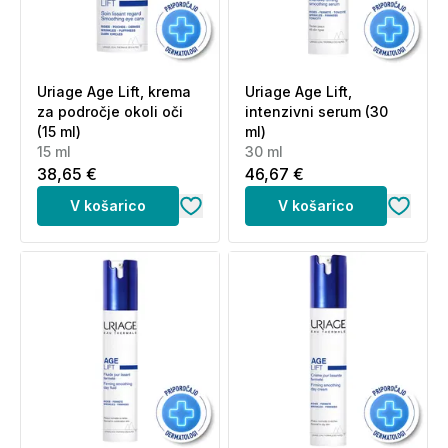
Uriage Age Lift, krema
Uriage Age Lift,
za področje okoli oči
intenzivni serum (30
(15 ml)
ml)
15 ml
30 ml
38,65 €
46,67 €
V košarico
V košarico