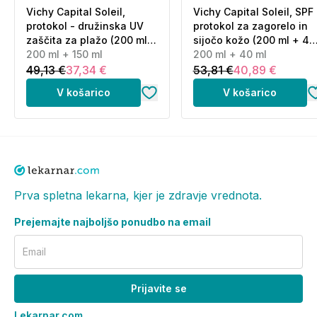
Vichy Capital Soleil,
Vichy Capital Soleil, SPF
protokol - družinska UV
protokol za zagorelo in
Pogosta vprašanja in odgovori (FAQ):
zaščita za plažo (200 ml +
sijočo kožo (200 ml + 40
150 ml)
200 ml + 150 ml
ml)
200 ml + 40 ml
Kako pravilno nanašam Uriage
49,13 €
37,34 €
53,81 €
40,89 €
Bariesun oljno termalno vodico?
V košarico
V košarico
Pred izpostavljanjem soncu nanesite obilno količino
izdelka - priporočenih je 8 razprškov za spodnji del
noge. Pred uporabo dobro pretresite. Pogosto
ponovno nanašajte, zlasti po potenju, plavanju ali
brisanju z brisačo.
Prva spletna lekarna, kjer je zdravje vrednota.
Katere sestavine vsebuje Uriage
Prejemajte najboljšo ponudbo na email
Bariesun oljna termalna vodica?
Email
Izdelek temelji na termalni vodi Uriage in vsebuje UV
filtre za visoko zaščito pred soncem, vitamin E
Prijavite se
(tokoferil acetat in tokoferol), izvleček alge
Lekarnar.com