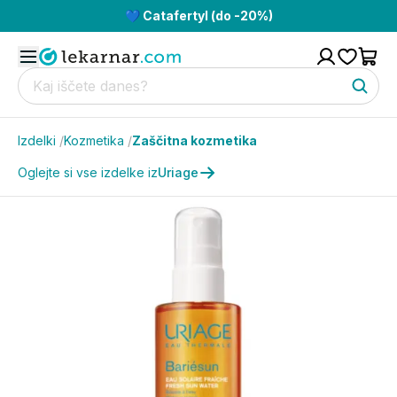
💙 Catafertyl (do -20%)
Izdelki
/
Kozmetika
/
Zaščitna kozmetika
Oglejte si vse izdelke iz
Uriage