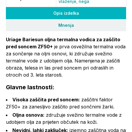
vlaženje,
nega
Opis izdelka
Mnenja
Uriage Bariesun oljna termalna vodica za zaščito
pred soncem ZF50+
je prva osvežilna termalna voda
za sončenje na oljni osnovi, ki združuje svežino
termalne vode z udobjem olja. Namenjena je zaščiti
obraza, telesa in las pred soncem pri odraslih in
otrocih od 3. leta starosti.
Glavne lastnosti:
Visoka zaščita pred soncem:
zaščitni faktor
ZF50+ za zanesljivo zaščito pred sončnimi žarki.
Oljna osnova:
združuje svežino termalne vode z
udobjem olja za prijeten občutek na koži.
Nevidni, lahki zaključek:
izjemno zaščitna voda na