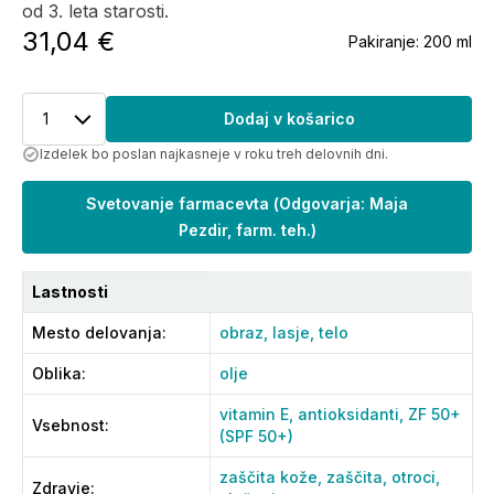
od 3. leta starosti.
31,04 €
Pakiranje:
200 ml
1
Dodaj v košarico
Izdelek bo poslan najkasneje v roku treh delovnih dni.
Svetovanje farmacevta
(
Odgovarja: Maja
Pezdir, farm. teh.
)
Lastnosti
Mesto delovanja
:
obraz,
lasje,
telo
Oblika
:
olje
vitamin E,
antioksidanti,
ZF 50+
Vsebnost
:
(SPF 50+)
zaščita kože,
zaščita,
otroci,
Zdravje
: