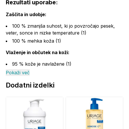
Rezultati uporabe:
Zaščita in udobje:
100 % zmanjša suhost, ki jo povzročajo pesek,
veter, sonce in nizke temperature (1)
100 % mehka koža (1)
Vlaženje in občutek na koži:
95 % kože je navlažene (1)
76 % se na koži ne počuti kot da bi bila brez
Pokaži več
občutka (1)
Dodatni izdelki
(1) Test uporabe - 21 prostovoljcev - 21 dni: %
zadovoljstva.
Uporaba:
Pred izpostavljanjem nanesite obilno količino izdelka
(npr. 8 razprškov za spodnji del noge). Zmanjšanje te