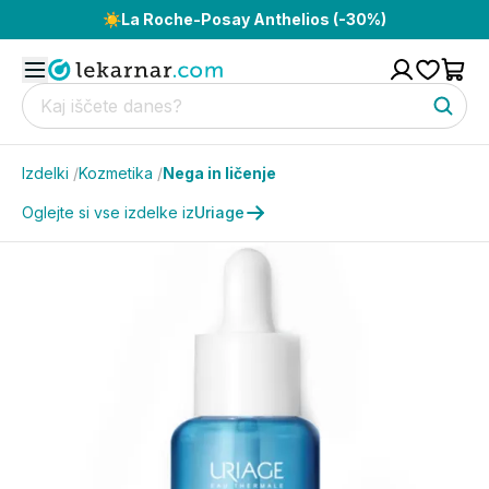
☀️
La Roche-Posay Anthelios (-30%)
Izdelki
/
Kozmetika
/
Nega in ličenje
Oglejte si vse izdelke iz
Uriage