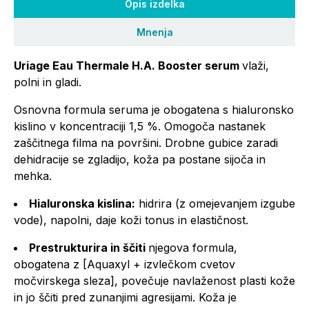
Opis izdelka
Mnenja
Uriage Eau Thermale H.A. Booster serum
vlaži,
polni in gladi.
Osnovna formula seruma je obogatena s hialuronsko
kislino v koncentraciji 1,5 %. Omogoča nastanek
zaščitnega filma na površini. Drobne gubice zaradi
dehidracije se zgladijo, koža pa postane sijoča in
mehka.
Hialuronska kislina:
hidrira (z omejevanjem izgube
vode), napolni, daje koži tonus in elastičnost.
Prestrukturira in ščiti
njegova formula,
obogatena z [Aquaxyl + izvlečkom cvetov
močvirskega sleza], povečuje navlaženost plasti kože
in jo ščiti pred zunanjimi agresijami. Koža je