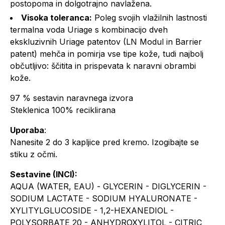
postopoma in dolgotrajno navlažena.
Visoka toleranca:
Poleg svojih vlažilnih lastnosti
termalna voda Uriage s kombinacijo dveh
ekskluzivnih Uriage patentov (LN Modul in Barrier
patent) mehča in pomirja vse tipe kože, tudi najbolj
občutljivo: ščitita in prispevata k naravni obrambi
kože.
97 % sestavin naravnega izvora
Steklenica 100% reciklirana
Uporaba
:
Nanesite 2 do 3 kapljice pred kremo. Izogibajte se
stiku z očmi.
Sestavine (INCI):
AQUA (WATER, EAU) - GLYCERIN - DIGLYCERIN -
SODIUM LACTATE - SODIUM HYALURONATE -
XYLITYLGLUCOSIDE - 1,2-HEXANEDIOL -
POLYSORBATE 20 - ANHYDROXYLITOL - CITRIC