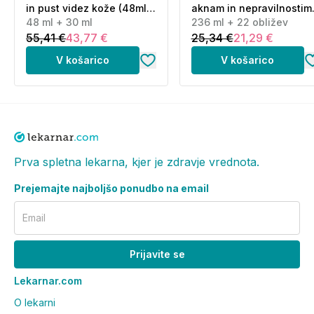
in pust videz kože (48ml
aknam in nepravilnostim
+ 30 ml)
48 ml + 30 ml
(236 ml + 22 obližev)
236 ml + 22 obližev
55,41 €
43,77 €
25,34 €
21,29 €
V košarico
V košarico
Prva spletna lekarna, kjer je zdravje vrednota.
Prejemajte najboljšo ponudbo na email
Email
Prijavite se
Lekarnar.com
O lekarni