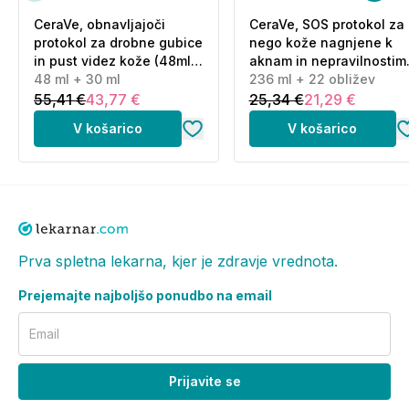
CeraVe, obnavljajoči
CeraVe, SOS protokol za
protokol za drobne gubice
nego kože nagnjene k
in pust videz kože (48ml
aknam in nepravilnostim
+ 30 ml)
48 ml + 30 ml
(236 ml + 22 obližev)
236 ml + 22 obližev
55,41 €
43,77 €
25,34 €
21,29 €
V košarico
V košarico
Prva spletna lekarna, kjer je zdravje vrednota.
Prejemajte najboljšo ponudbo na email
Email
Prijavite se