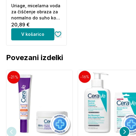
Uriage, micelarna voda
za čiščenje obraza za
normalno do suho kožo
(500 ml)
20,89 €
V košarico
Povezani izdelki