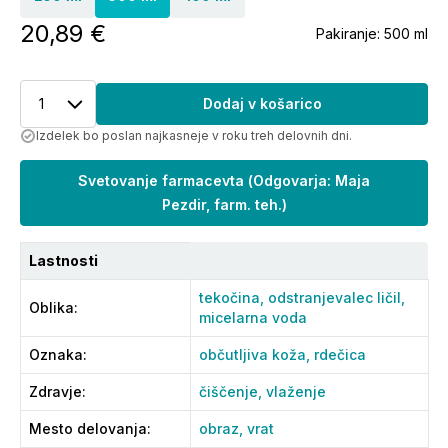
20,89 €
Pakiranje:
500 ml
1
Dodaj v košarico
Izdelek bo poslan najkasneje v roku treh delovnih dni.
Svetovanje farmacevta
(
Odgovarja: Maja
Pezdir, farm. teh.
)
Lastnosti
tekočina,
odstranjevalec ličil,
Oblika
:
micelarna voda
Oznaka
:
občutljiva koža,
rdečica
Zdravje
:
čiščenje,
vlaženje
Mesto delovanja
:
obraz,
vrat