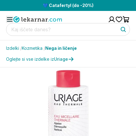
💙 Catafertyl (do -20%)
Izdelki
/
Kozmetika
/
Nega in ličenje
Oglejte si vse izdelke iz
Uriage