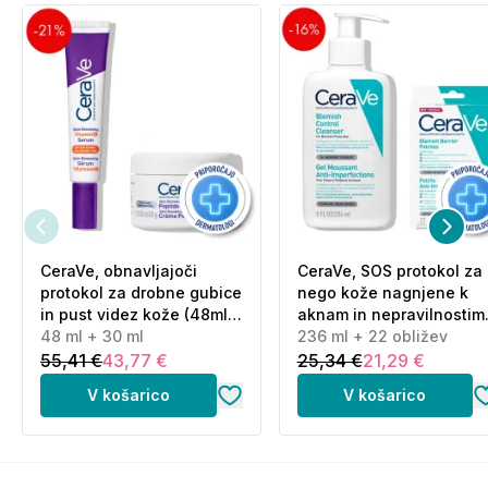
CeraVe, obnavljajoči
CeraVe, SOS protokol za
protokol za drobne gubice
nego kože nagnjene k
in pust videz kože (48ml
aknam in nepravilnostim
+ 30 ml)
48 ml + 30 ml
(236 ml + 22 obližev)
236 ml + 22 obližev
55,41 €
43,77 €
25,34 €
21,29 €
V košarico
V košarico