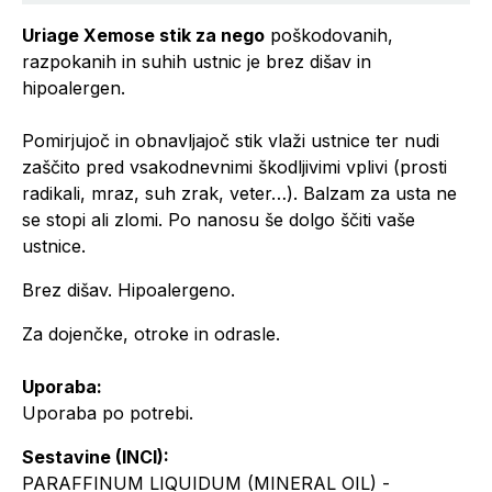
Uriage Xemose stik za nego
poškodovanih,
razpokanih in suhih ustnic je brez dišav in
hipoalergen.
Pomirjujoč in obnavljajoč stik vlaži ustnice ter nudi
zaščito pred vsakodnevnimi škodljivimi vplivi (prosti
radikali, mraz, suh zrak, veter…). Balzam za usta ne
se stopi ali zlomi. Po nanosu še dolgo ščiti vaše
ustnice.
Brez dišav. Hipoalergeno.
Za dojenčke, otroke in odrasle.
Uporaba:
Uporaba po potrebi.
Sestavine (INCI):
PARAFFINUM LIQUIDUM (MINERAL OIL) -