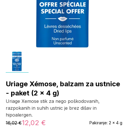
Uriage Xémose, balzam za ustnice
- paket (2 x 4 g)
Uriage Xemose stik za nego poškodovanih,
razpokanih in suhih ustnic je brez dišav in
hipoalergen.
12,02 €
16,02 €
Pakiranje:
2 x 4 g