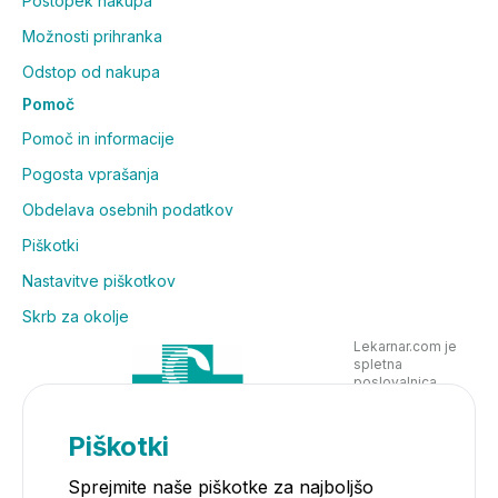
Postopek nakupa
Možnosti prihranka
Odstop od nakupa
Pomoč
Pomoč in informacije
Pogosta vprašanja
Obdelava osebnih podatkov
Piškotki
Nastavitve piškotkov
Skrb za okolje
Lekarnar.com je
spletna
poslovalnica
Lekarne Nove
Poljane in posluje
v skladu z
Piškotki
zakonodajo
Sprejmite naše piškotke za najboljšo