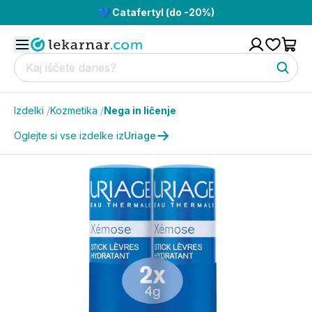
💙 Catafertyl (do -20%)
Izdelki
/
Kozmetika
/
Nega in ličenje
Oglejte si vse izdelke iz
Uriage