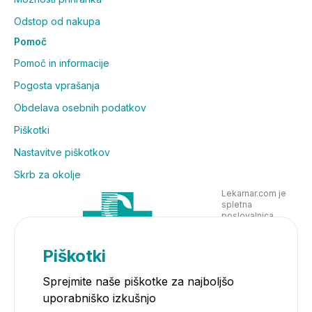
Odstop od nakupa
Pomoč
Pomoč in informacije
Pogosta vprašanja
Obdelava osebnih podatkov
Piškotki
Nastavitve piškotkov
Skrb za okolje
Lekarnar.com je
spletna
poslovalnica
Lekarne Nove
Poljane in posluje
v skladu z
Piškotki
zakonodajo
Sprejmite naše piškotke za najboljšo
uporabniško izkušnjo