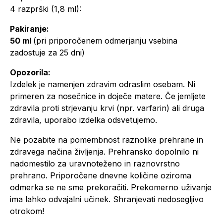
4 razprški (1,8 ml):
Pakiranje:
50 ml
(pri priporočenem odmerjanju vsebina
zadostuje za 25 dni)
Opozorila:
Izdelek je namenjen zdravim odraslim osebam. Ni
primeren za nosečnice in doječe matere. Če jemljete
zdravila proti strjevanju krvi (npr. varfarin) ali druga
zdravila, uporabo izdelka odsvetujemo.
Ne pozabite na pomembnost raznolike prehrane in
zdravega načina življenja. Prehransko dopolnilo ni
nadomestilo za uravnoteženo in raznovrstno
prehrano. Priporočene dnevne količine oziroma
odmerka se ne sme prekoračiti. Prekomerno uživanje
ima lahko odvajalni učinek. Shranjevati nedosegljivo
otrokom!