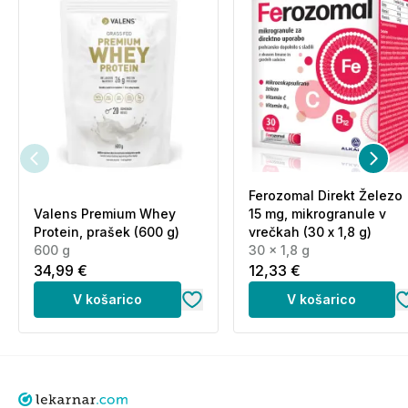
Ferozomal Direkt Železo
Valens Premium Whey
15 mg, mikrogranule v
Protein, prašek (600 g)
vrečkah (30 x 1,8 g)
600 g
30 x 1,8 g
34,99 €
12,33 €
V košarico
V košarico