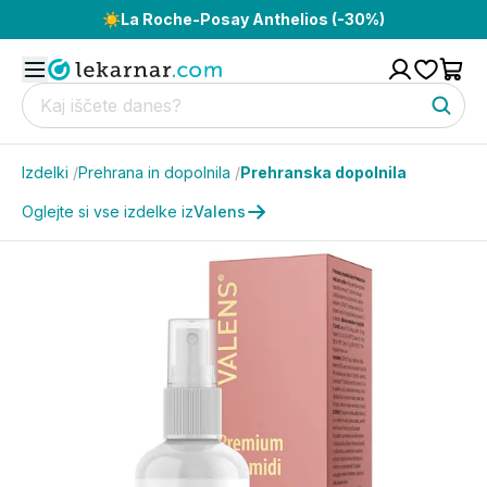
☀️
La Roche-Posay Anthelios (-30%)
Izdelki
/
Prehrana in dopolnila
/
Prehranska dopolnila
Oglejte si vse izdelke iz
Valens