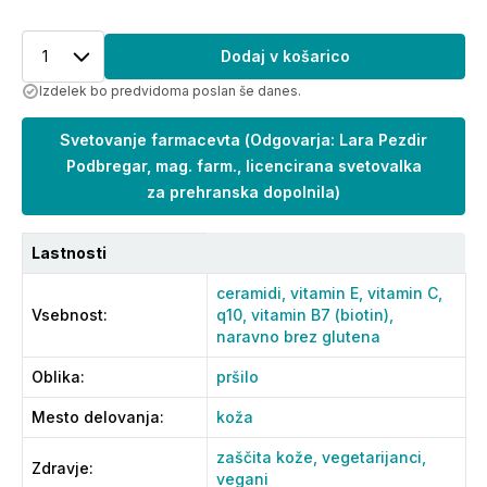
1
Dodaj v košarico
Izdelek bo predvidoma poslan še danes.
Svetovanje farmacevta
(
Odgovarja: Lara Pezdir
Podbregar, mag. farm., licencirana svetovalka
za prehranska dopolnila
)
Lastnosti
ceramidi,
vitamin E,
vitamin C,
Vsebnost
:
q10,
vitamin B7 (biotin),
naravno brez glutena
Oblika
:
pršilo
Mesto delovanja
:
koža
zaščita kože,
vegetarijanci,
Zdravje
:
vegani