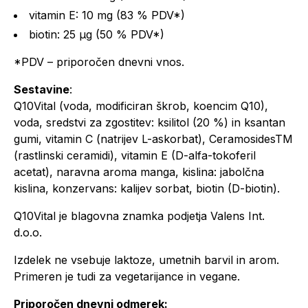
vitamin E: 10 mg (83 % PDV*)
biotin: 25 µg (50 % PDV*)
*PDV – priporočen dnevni vnos.
Sestavine
:
Q10Vital (voda, modificiran škrob, koencim Q10),
voda, sredstvi za zgostitev: ksilitol (20 %) in ksantan
gumi, vitamin C (natrijev L-askorbat), CeramosidesTM
(rastlinski ceramidi), vitamin E (D-alfa-tokoferil
acetat), naravna aroma manga, kislina: jabolčna
kislina, konzervans: kalijev sorbat, biotin (D-biotin).
Q10Vital je blagovna znamka podjetja Valens Int.
d.o.o.
Izdelek ne vsebuje laktoze, umetnih barvil in arom.
Primeren je tudi za vegetarijance in vegane.
Priporočen dnevni odmerek: