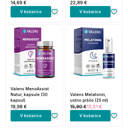
14,69 €
22,89 €
V košarico
V košarico
Valens MenoAssist
Natur, kapsule (30
Valens Melatonin,
kapsul)
ustno pršilo (25 ml)
19,98 €
15,90 €
13,51 €
V košarico
V košarico