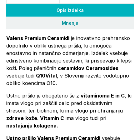
Opis izdelka
Mnenja
Valens Premium Ceramidi
je inovativno prehransko
dopolnilo v obliki ustnega pršila, ki omogoča
enostavno in natančno odmerjanje. Izdelek vsebuje
edinstveno kombinacijo sestavin, ki prispevajo k lepši
koži. Poleg pšeničnih
ceramidov Ceramosides
vsebuje tudi
Q10Vital
, v Sloveniji razvito vodotopno
obliko koencima Q10.
Ustno pršilo je obogateno še z
vitaminoma E in C
, ki
imata vlogo pri zaščiti celic pred oksidativnim
stresom, ter biotinom, ki ima vlogo pri ohranjanju
zdrave
kože
.
Vitamin C
ima vlogo tudi pri
nastajanju kolagena.
Ustno pršilo Valens Premium Ceramidi
vsebuje