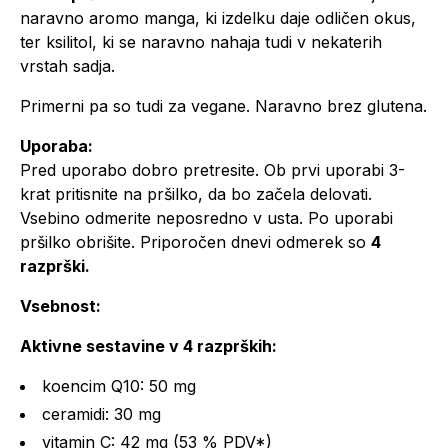
naravno aromo manga, ki izdelku daje odličen okus,
ter ksilitol, ki se naravno nahaja tudi v nekaterih
vrstah sadja.
Primerni pa so tudi za vegane. Naravno brez glutena.
Uporaba:
Pred uporabo dobro pretresite. Ob prvi uporabi 3-
krat pritisnite na pršilko, da bo začela delovati.
Vsebino odmerite neposredno v usta. Po uporabi
pršilko obrišite. Priporočen dnevi odmerek so
4
razprški.
Vsebnost:
Aktivne sestavine v 4 razprških:
koencim Q10: 50 mg
ceramidi: 30 mg
vitamin C: 42 mg (53 % PDV*)