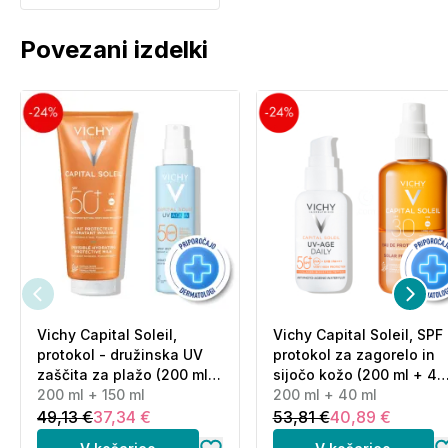
Povezani izdelki
Vichy Capital Soleil,
Vichy Capital Soleil, SPF
protokol - družinska UV
protokol za zagorelo in
zaščita za plažo (200 ml +
sijočo kožo (200 ml + 40
150 ml)
200 ml + 150 ml
ml)
200 ml + 40 ml
49,13 €
37,34 €
53,81 €
40,89 €