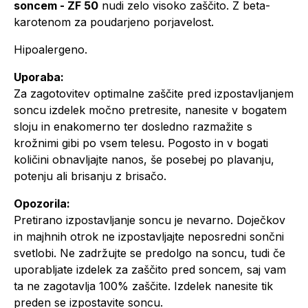
soncem - ZF 50
nudi zelo visoko zaščito. Z beta-
karotenom za poudarjeno porjavelost.
Hipoalergeno.
Uporaba:
Za zagotovitev optimalne zaščite pred izpostavljanjem
soncu izdelek močno pretresite, nanesite v bogatem
sloju in enakomerno ter dosledno razmažite s
krožnimi gibi po vsem telesu. Pogosto in v bogati
količini obnavljajte nanos, še posebej po plavanju,
potenju ali brisanju z brisačo.
Opozorila:
Pretirano izpostavljanje soncu je nevarno. Doječkov
in majhnih otrok ne izpostavljajte neposredni sončni
svetlobi. Ne zadržujte se predolgo na soncu, tudi če
uporabljate izdelek za zaščito pred soncem, saj vam
ta ne zagotavlja 100% zaščite. Izdelek nanesite tik
preden se izpostavite soncu.