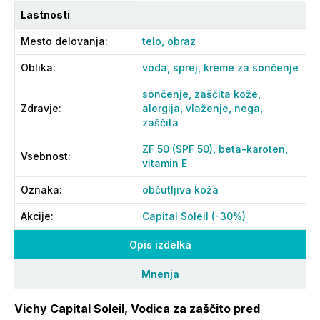
Lastnosti
Mesto delovanja
:
telo,
obraz
Oblika
:
voda,
sprej,
kreme za sončenje
sončenje,
zaščita kože,
Zdravje
:
alergija,
vlaženje,
nega,
zaščita
ZF 50 (SPF 50),
beta-karoten,
Vsebnost
:
vitamin E
Oznaka
:
občutljiva koža
Akcije
:
Capital Soleil (-30%)
Opis izdelka
Mnenja
Vichy Capital Soleil, Vodica za zaščito pred