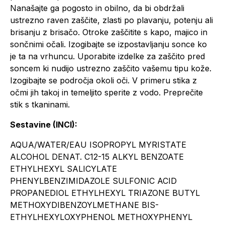
Nanašajte ga pogosto in obilno, da bi obdržali
ustrezno raven zaščite, zlasti po plavanju, potenju ali
brisanju z brisačo. Otroke zaščitite s kapo, majico in
sončnimi očali. Izogibajte se izpostavljanju sonce ko
je ta na vrhuncu. Uporabite izdelke za zaščito pred
soncem ki nudijo ustrezno zaščito vašemu tipu kože.
Izogibajte se področja okoli oči. V primeru stika z
očmi jih takoj in temeljito sperite z vodo. Preprečite
stik s tkaninami.
Sestavine (INCI):
AQUA/WATER/EAU ISOPROPYL MYRISTATE
ALCOHOL DENAT. C12-15 ALKYL BENZOATE
ETHYLHEXYL SALICYLATE
PHENYLBENZIMIDAZOLE SULFONIC ACID
PROPANEDIOL ETHYLHEXYL TRIAZONE BUTYL
METHOXYDIBENZOYLMETHANE BIS-
ETHYLHEXYLOXYPHENOL METHOXYPHENYL