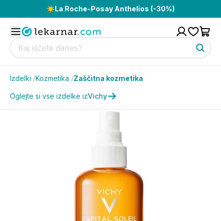
☀️
La Roche-Posay Anthelios (-30%)
Izdelki
/
Kozmetika
/
Zaščitna kozmetika
Oglejte si vse izdelke iz
Vichy