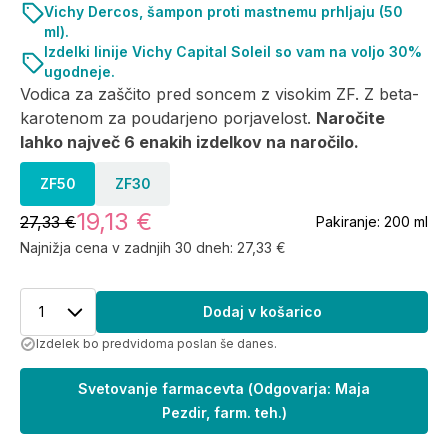
Vichy Dercos, šampon proti mastnemu prhljaju (50
ml).
Izdelki linije Vichy Capital Soleil so vam na voljo 30%
ugodneje.
Vodica za zaščito pred soncem z visokim ZF. Z beta-
karotenom za poudarjeno porjavelost.
Naročite
lahko največ 6 enakih izdelkov na naročilo.
ZF50
ZF30
19,13 €
27,33 €
Pakiranje:
200 ml
Najnižja cena v zadnjih 30 dneh:
27,33 €
1
Dodaj v košarico
Izdelek bo predvidoma poslan še danes.
Svetovanje farmacevta
(
Odgovarja: Maja
Pezdir, farm. teh.
)