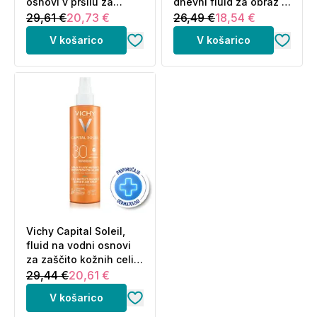
osnovi v pršilu za
dnevni fluid za obraz -
zaščito kožnih celic -
ZF50+ (40 ml)
29,61 €
20,73 €
26,49 €
18,54 €
ZF50+ (200 ml)
V košarico
V košarico
Vichy Capital Soleil,
fluid na vodni osnovi
za zaščito kožnih celic
- ZF30 (200 ml)
29,44 €
20,61 €
V košarico