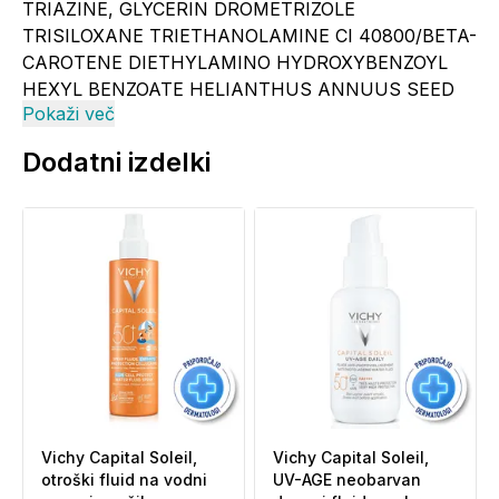
TRIAZINE, GLYCERIN DROMETRIZOLE
TRISILOXANE TRIETHANOLAMINE CI 40800/BETA-
CAROTENE DIETHYLAMINO HYDROXYBENZOYL
HEXYL BENZOATE HELIANTHUS ANNUUS SEED
Pokaži več
OIL/SUNFLOWER SEED OIL ,
HYDROXYACETOPHENONE OCTYLDODECANOL
Dodatni izdelki
OCTYLDODECYL XYLOSIDE PHENOXYETHANOL,
TOCOPHEROL TRISODIUM ETHYLENEDIAMINE
DISUCCINATE PARFUM/FRAGRANCE. Code F.I.L.:
N70020540/1
Informacije o proizvajalcu - odgovorna oseba in
elektronski kontaktni naslov
se nahajajo
na
povezavi (klik).
Vichy Capital Soleil,
Vichy Capital Soleil,
otroški fluid na vodni
UV-AGE neobarvan