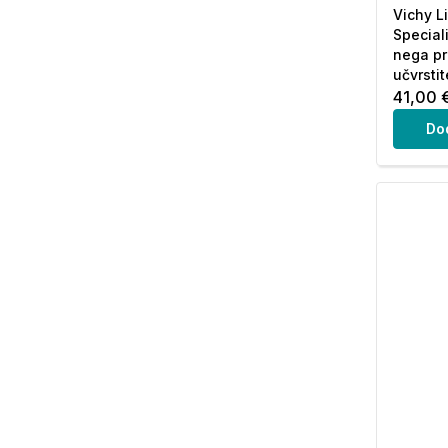
Vichy Li
Speciali
nega pr
učvrsti
41,00 
Do