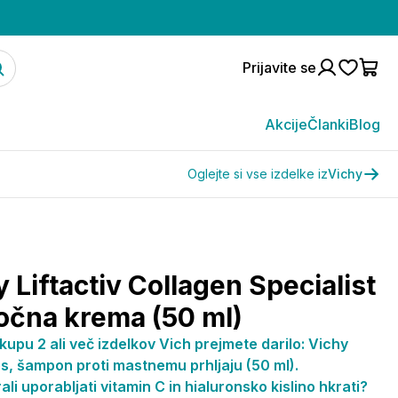
Prijavite se
Akcije
Članki
Blog
Oglejte si vse izdelke iz
Vichy
 Liftactiv Collagen Specialist
nočna krema (50 ml)
upu 2 ali več izdelkov Vich prejmete darilo: Vichy
s, šampon proti mastnemu prhljaju (50 ml).
ali uporabljati vitamin C in hialuronsko kislino hkrati?