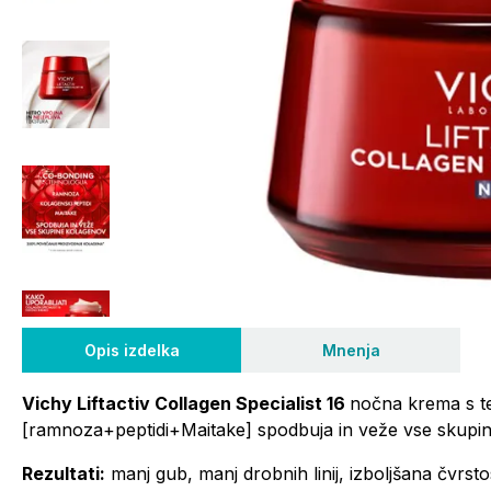
Opis izdelka
Mnenja
Vichy Liftactiv Collagen Specialist 16
nočna krema s t
[ramnoza+peptidi+Maitake] spodbuja in veže vse skupi
Rezultati:
manj gub, manj drobnih linij, izboljšana čvrst