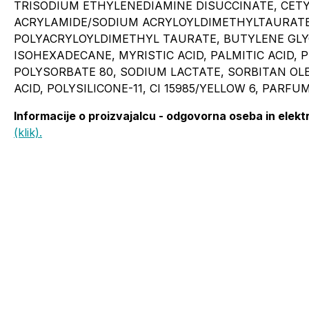
TRISODIUM ETHYLENEDIAMINE DISUCCINATE, CETYL
ACRYLAMIDE/SODIUM ACRYLOYLDIMETHYLTAURAT
POLYACRYLOYLDIMETHYL TAURATE, BUTYLENE GLY
ISOHEXADECANE, MYRISTIC ACID, PALMITIC ACID, 
POLYSORBATE 80, SODIUM LACTATE, SORBITAN OLE
ACID, POLYSILICONE-11, CI 15985/YELLOW 6, PARF
Informacije o proizvajalcu - odgovorna oseba in elekt
(klik).