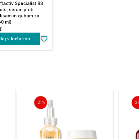
ftactiv Specialist B3
ots, serum proti
lisam in gubam za
30 ml)
€
daj v košarico