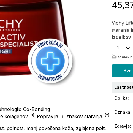
45,3
Vichy Lif
staranja 
izdelkov 
1
Izdelek b
Svet
Lastnost
Oblika
:
ehnologijo Co-Bonding
Oznaka
:
(1)
(2)
ne kolagenov.
. Popravlja 16 znakov staranja.
Zdravje
:
ost, polnost, manj povešena koža, zglajena polt,