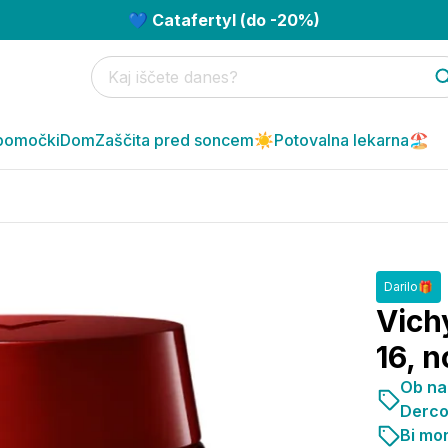
💙 Catafertyl (do -20%)
pomočki
Dom
Zaščita pred soncem☀️
Potovalna lekarna🏖️
Darilo🎁
Vichy
16, 
Ob nak
Derco
Bi mor