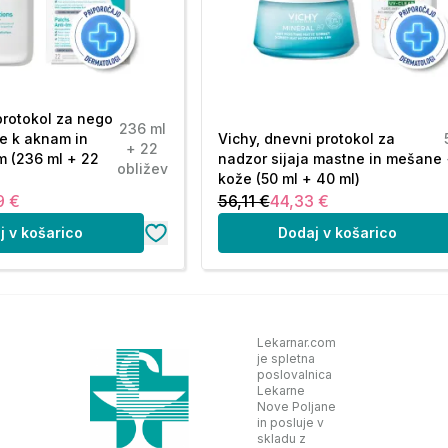
protokol za nego
236 ml
e k aknam in
Vichy, dnevni protokol za
+ 22
m (236 ml + 22
nadzor sijaja mastne in mešane
obližev
kože (50 ml + 40 ml)
9 €
56,11 €
44,33 €
j v košarico
Dodaj v košarico
Lekarnar.com
je spletna
poslovalnica
Lekarne
Nove Poljane
in posluje v
skladu z