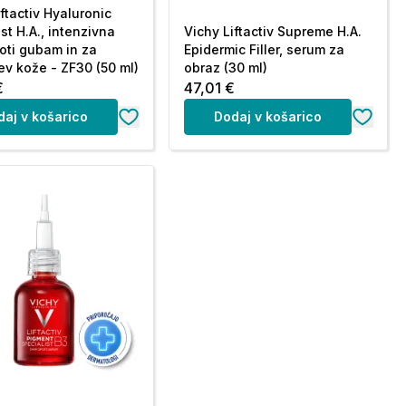
ftactiv Hyaluronic
st H.A., intenzivna
Vichy Liftactiv Supreme H.A.
oti gubam in za
Epidermic Filler, serum za
tev kože - ZF30 (50 ml)
obraz (30 ml)
€
47,01 €
daj v košarico
Dodaj v košarico