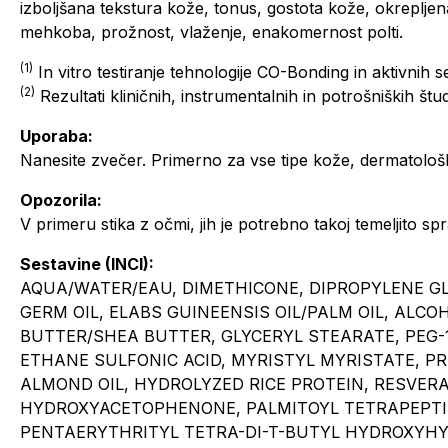
izboljšana tekstura kože, tonus, gostota kože, okrepljen
mehkoba, prožnost, vlaženje, enakomernost polti.
(1)
In vitro testiranje tehnologije CO-Bonding in aktivnih se
(2)
Rezultati kliničnih, instrumentalnih in potrošniških študi
Uporaba:
Nanesite zvečer. Primerno za vse tipe kože, dermatološk
Opozorila:
V primeru stika z očmi, jih je potrebno takoj temeljito spra
Sestavine (INCI):
AQUA/WATER/EAU, DIMETHICONE, DIPROPYLENE GL
GERM OIL, ELABS GUINEENSIS OIL/PALM OIL, ALC
BUTTER/SHEA BUTTER, GLYCERYL STEARATE, PEG-
ETHANE SULFONIC ACID, MYRISTYL MYRISTATE, 
ALMOND OIL, HYDROLYZED RICE PROTEIN, RESVER
HYDROXYACETOPHENONE, PALMITOYL TETRAPEPTIDE
PENTAERYTHRITYL TETRA-DI-T-BUTYL HYDROXY