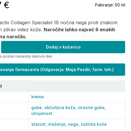
7 €
Pakiranje:
50 ml
tactiv Collagen Specialist 16 nočna nega proti znakom
in zdrav videz kože.
Naročite lahko največ 6 enakih
na naročilo.
Dodaj v košarico
o poslan naslednji delovni dan.
ovanje farmacevta
(
Odgovarja: Maja Pezdir, farm. teh.
)
i
krema
gube,
občutljiva koža,
izrazne gube,
utrujenost
starost,
vlaženje,
nega,
zaščita kože