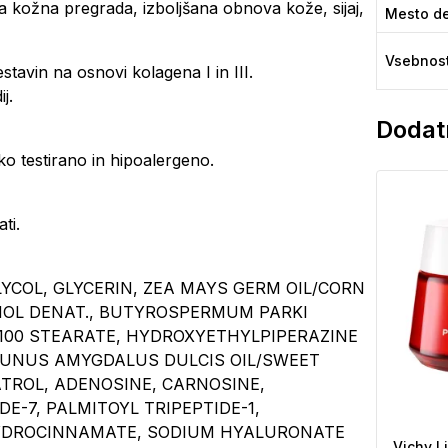
a kožna pregrada, izboljšana obnova kože, sijaj,
Mesto de
Vsebnos
stavin na osnovi kolagena I in III.
j.
Dodatn
o testirano in hipoalergeno.
ti.
YCOL, GLYCERIN, ZEA MAYS GERM OIL/CORN
OHOL DENAT., BUTYROSPERMUM PARKI
100 STEARATE, HYDROXYETHYLPIPERAZINE
PRUNUS AMYGDALUS DULCIS OIL/SWEET
ATROL, ADENOSINE, CARNOSINE,
-7, PALMITOYL TRIPEPTIDE-1,
HYDROCINNAMATE, SODIUM HYALURONATE
Vichy Li