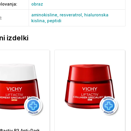
lovanja
:
obraz
aminokisline,
resveratrol,
hialuronska
t
:
kislina,
peptidi
i izdelki
ftactiv B3 Anti-Dark