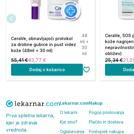
48
CeraVe, SOS 
CeraVe, obnavljajoči protokol
ml +
kože nagnjen
za drobne gubice in pust videz
30
nepravilnosti
kože (48ml + 30 ml)
ml
obližev)
55,41 €
43,77 €
25,34 €
21,2
Dodaj v košarico
Doda
Lekarnar.com
Nakup
O lekarni
Pogoji poslovanja
Prva spletna lekarna,
Kje smo?
Plačilo in dostava
kjer je zdravje
vrednota.
Oglaševanje
Postopek nakupa