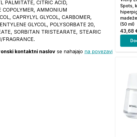
 PALMITATE, CITRIC ACID,
Spots, 
E COPOLYMER, AMMONIUM
hiperpi
COL, CAPRYLYL GLYCOL, CARBOMER,
madeže
PENTYLENE GLYCOL, POLYSORBATE 20,
(50 ml)
43,68 
ATE, SORBITAN TRISTEARATE, STEARIC
UM/FRAGRANCE.
Do
ronski kontaktni naslov
se nahajajo
na povezavi