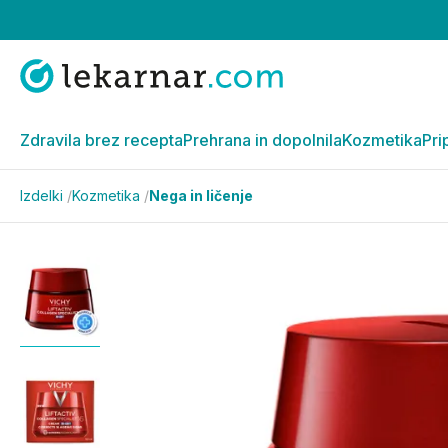
Zdravila brez recepta
Prehrana in dopolnila
Kozmetika
Pri
Izdelki
/
Kozmetika
/
Nega in ličenje