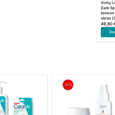
Vichy Li
Dark Sp
temnim 
obraz (
49,80 
Do