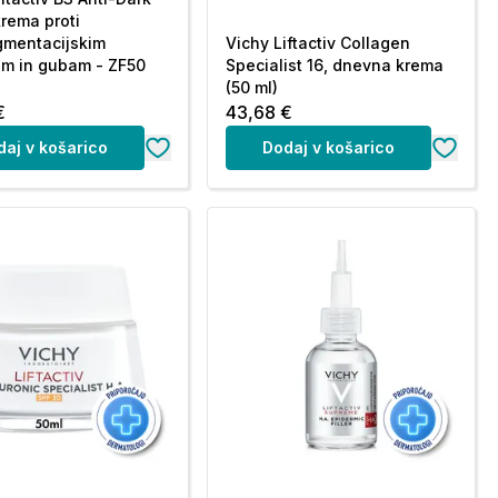
krema proti
gmentacijskim
Vichy Liftactiv Collagen
m in gubam - ZF50
Specialist 16, dnevna krema
(50 ml)
€
43,68 €
daj v košarico
Dodaj v košarico