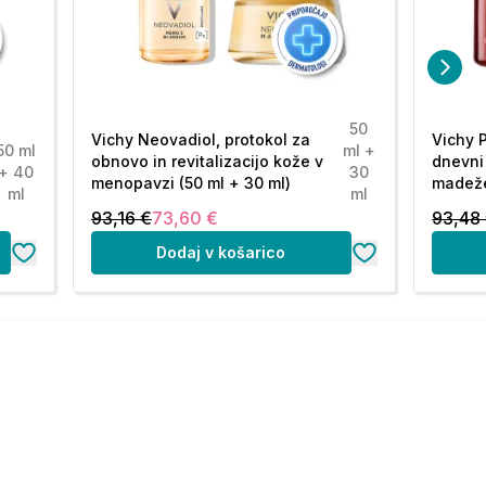
50
Vichy Neovadiol, protokol za
Vichy P
50 ml
ml +
obnovo in revitalizacijo kože v
dnevni
+ 40
30
menopavzi (50 ml + 30 ml)
madeže
ml
ml
93,16 €
73,60 €
93,48
Dodaj v košarico