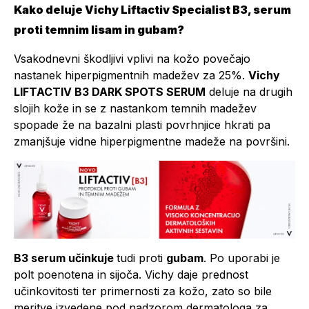
Kako deluje Vichy Liftactiv Specialist B3, serum
proti temnim lisam in gubam?
Vsakodnevni škodljivi vplivi na kožo povečajo
nastanek hiperpigmentnih madežev za 25%.
Vichy
LIFTACTIV B3 DARK SPOTS SERUM
deluje na drugih
slojih kože in se z nastankom temnih madežev
spopade že na bazalni plasti povrhnjice hkrati pa
zmanjšuje vidne hiperpigmentne madeže na površini.
B3 serum učinkuje
tudi proti
gubam
. Po uporabi je
polt poenotena in sijoča. Vichy daje prednost
učinkovitosti ter primernosti za kožo, zato so bile
meritve izvedene pod nadzorom dermatologa za