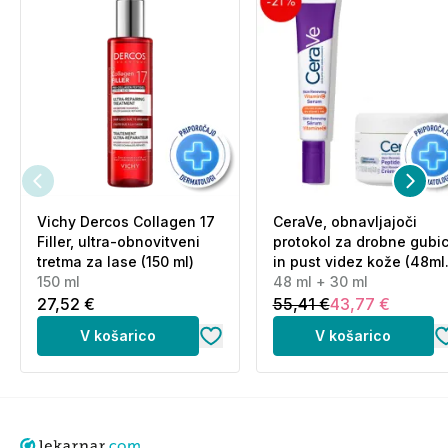
Vichy Dercos Collagen 17
CeraVe, obnavljajoči
Filler, ultra-obnovitveni
protokol za drobne gubi
tretma za lase (150 ml)
in pust videz kože (48ml
150 ml
+ 30 ml)
48 ml + 30 ml
27,52 €
55,41 €
43,77 €
V košarico
V košarico