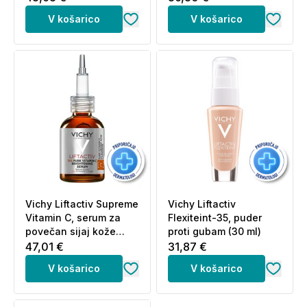
ZF50 (50 ml)
proti gubam s
V košarico
V košarico
hialuronsko kislino (15
ml)
Vichy Liftactiv Supreme
Vichy Liftactiv
Vitamin C, serum za
Flexiteint-35, puder
povečan sijaj kože
proti gubam (30 ml)
obraza (20 ml)
47,01 €
31,87 €
V košarico
V košarico