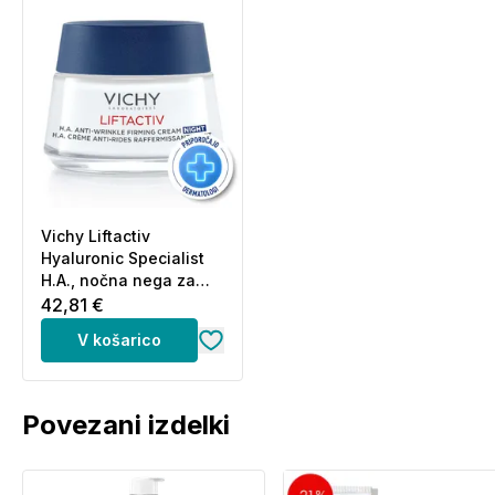
Vichy Liftactiv
Hyaluronic Specialist
H.A., nočna nega za
korekcijo gub in čvrsto
42,81 €
kožo (50 ml)
V košarico
Povezani izdelki