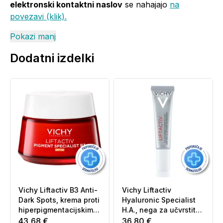
elektronski kontaktni naslov
se nahajajo
na
povezavi (klik).
Pokazi manj
Dodatni izdelki
Vichy Liftactiv B3 Anti-
Vichy Liftactiv
Dark Spots, krema proti
Hyaluronic Specialist
hiperpigmentacijskim
H.A., nega za učvrstitev
madežem in gubam -
predela okoli oči in
43,68 €
36,80 €