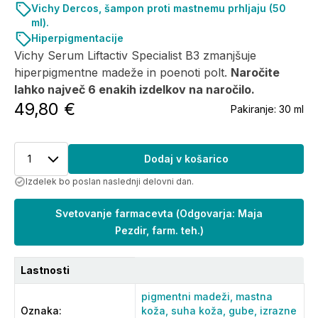
Vichy Dercos, šampon proti mastnemu prhljaju (50
ml).
Hiperpigmentacije
Vichy Serum Liftactiv Specialist B3 zmanjšuje
hiperpigmentne madeže in poenoti polt.
Naročite
lahko največ 6 enakih izdelkov na naročilo.
49,80 €
Pakiranje:
30 ml
1
Dodaj v košarico
Izdelek bo poslan naslednji delovni dan.
Svetovanje farmacevta
(
Odgovarja: Maja
Pezdir, farm. teh.
)
Lastnosti
pigmentni madeži,
mastna
Oznaka
:
koža,
suha koža,
gube,
izrazne