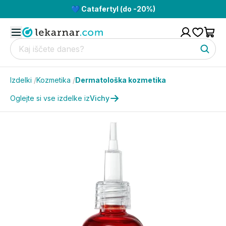
💙 Catafertyl (do -20%)
Izdelki
/
Kozmetika
/
Dermatološka kozmetika
Oglejte si vse izdelke iz
Vichy