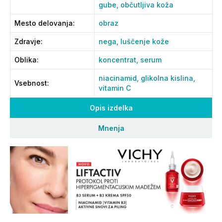
gube,
občutljiva koža
Mesto delovanja
:
obraz
Zdravje
:
nega,
luščenje kože
Oblika
:
koncentrat,
serum
niacinamid,
glikolna kislina,
Vsebnost
:
vitamin C
Opis izdelka
Mnenja