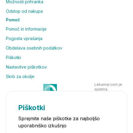
Možnosti prihranka
Odstop od nakupa
Pomoč
Pomoč in informacije
Pogosta vprašanja
Obdelava osebnih podatkov
Piškotki
Nastavitve piškotkov
Skrb za okolje
Lekarnar.com je
spletna
poslovalnica
Lekarne Nove
Poljane in posluje
Piškotki
v skladu z
zakonodajo
Sprejmite naše piškotke za najboljšo
uporabniško izkušnjo