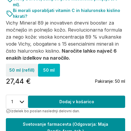
ml).
Bi morali uporabljati vitamin C in hialuronsko kislino
hkrati?
Vichy Mineral 89 je inovativen dnevni booster za
močnejšo in polnejšo kožo. Revolucionarna formula
za nego kože: visoka koncentracija 89 % vulkanske
vode Vichy, obogatene s 15 esencialnimi minerali in
čisto hialuronsko kislino.
Naročite lahko največ 6
enakih izdelkov na naročilo.
50 ml (refill)
50 ml
27,44 €
Pakiranje:
50 ml
1
Dodaj v košarico
Izdelek bo poslan naslednji delovni dan.
Svetovanje farmacevta
(
Odgovarja: Maja