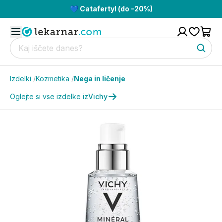
💙 Catafertyl (do -20%)
Izdelki
/
Kozmetika
/
Nega in ličenje
Oglejte si vse izdelke iz
Vichy