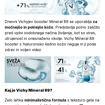
Dnevni Vichyjev booster Mineral 89 se uporablja
za
močnejšo in polnejšo kožo
. Predstavlja polno zaščito
pred vplivi sodobnega načina življenja, kot so stres,
utrujenost in onesnaženo okolje. Vichy Mineral 89
booster s hialuronsko kislino kožo neguje in ji poda
zdrav in voljen videz.
Kaj je Vichy Mineral 89?
Zelo lahka
minimalistična formula
s teksturo gela na