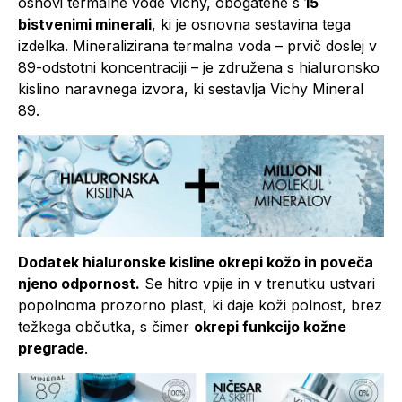
osnovi termalne vode Vichy, obogatene s
15
bistvenimi minerali
, ki je osnovna sestavina tega
izdelka. Mineralizirana termalna voda –
prvič doslej v
89-odstotni koncentraciji
– je združena s hialuronsko
kislino naravnega izvora, ki sestavlja Vichy Mineral
89.
Dodatek hialuronske kisline okrepi kožo in poveča
njeno odpornost.
Se hitro vpije in v trenutku ustvari
popolnoma prozorno plast, ki daje koži polnost, brez
težkega občutka, s čimer
okrepi funkcijo kožne
pregrade
.