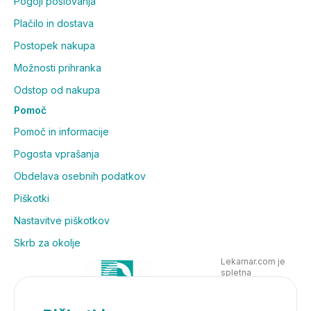
Pogoji poslovanja
Plačilo in dostava
Postopek nakupa
Možnosti prihranka
Odstop od nakupa
Pomoč
Pomoč in informacije
Pogosta vprašanja
Obdelava osebnih podatkov
Piškotki
Nastavitve piškotkov
Skrb za okolje
Lekarnar.com je
spletna
poslovalnica
Lekarne Nove
Poljane in posluje