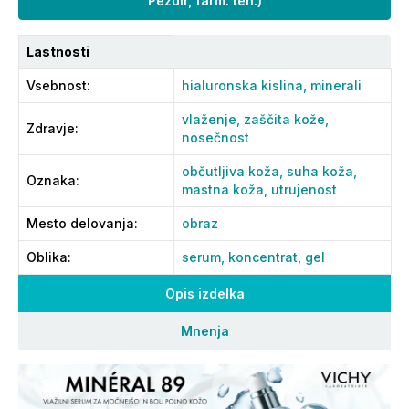
Pezdir, farm. teh.
)
Lastnosti
Vsebnost
:
hialuronska kislina,
minerali
vlaženje,
zaščita kože,
Zdravje
:
nosečnost
občutljiva koža,
suha koža,
Oznaka
:
mastna koža,
utrujenost
Mesto delovanja
:
obraz
Oblika
:
serum,
koncentrat,
gel
Opis izdelka
Mnenja