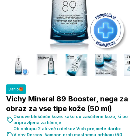
Darilo🎁
Vichy Mineral 89 Booster, nega za
obraz za vse tipe kože (50 ml)
Osnove bleščeče kože: kako do zaščitene kožo, ki bo
pripravljena za ličenje
Ob nakupu 2 ali več izdelkov Vich prejmete darilo:
Vichy Dercos, šampon proti mastnemu prhljaju (50