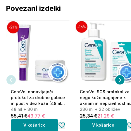
Povezani izdelki
Sestavine (INCI):
AQUA/WATER/EAU • PROPANEDIOL • GLYCERIN •
PEG/PPG/POLYBUTYLENE GLYCOL-8/5/3 •
GLYCERIN METHYL GLUCETH-20 • CITRIC ACID •
HYDROXYACETOPHENONE • SODIUM
HYALURONATE• BIOSACCHARIDE GUM-1 •
BUTYLENE GLYCOL • CAPRYLYL GLYCOL •
CARBOMER • MALTODEXTRIN
Informacije o proizvajalcu - odgovorna oseba in
CeraVe, obnavljajoči
CeraVe, SOS protokol za
protokol za drobne gubice
nego kože nagnjene k
elektronski kontaktni naslov
se nahajajo
na
in pust videz kože (48ml
aknam in nepravilnostim
povezavi (klik).
+ 30 ml)
48 ml + 30 ml
(236 ml + 22 obližev)
236 ml + 22 obližev
55,41 €
43,77 €
25,34 €
21,29 €
O blagovni znamki Vichy:
S pomočjo skupine strokovnjakov v Vichy
V košarico
V košarico