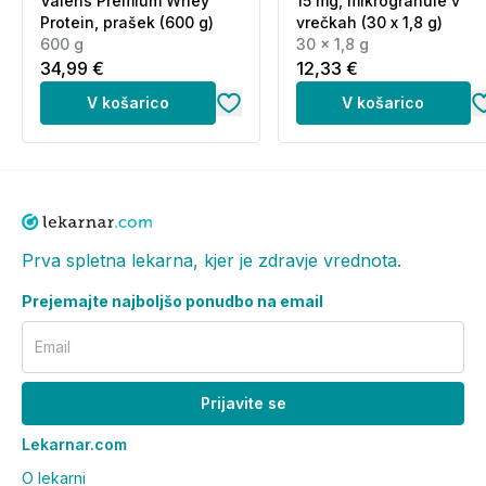
Valens Premium Whey
15 mg, mikrogranule v
Protein, prašek (600 g)
vrečkah (30 x 1,8 g)
600 g
30 x 1,8 g
34,99 €
12,33 €
V košarico
V košarico
Prva spletna lekarna, kjer je zdravje vrednota.
Prejemajte najboljšo ponudbo na email
Email
Prijavite se
Lekarnar.com
O lekarni