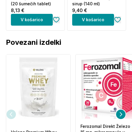
(20 šumečih tablet)
sirup (140 ml)
8,13 €
9,40 €
V košarico
V košarico
Povezani izdelki
Ferozomal Direkt Železo