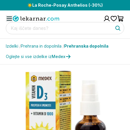
☀️
La Roche-Posay Anthelios (-30%)
Izdelki
/
Prehrana in dopolnila
/
Prehranska dopolnila
Oglejte si vse izdelke iz
Medex