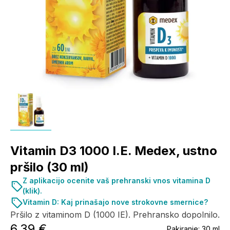
Vitamin D3 1000 I.E. Medex, ustno
pršilo (30 ml)
Z aplikacijo ocenite vaš prehranski vnos vitamina D
(klik).
Vitamin D: Kaj prinašajo nove strokovne smernice?
Pršilo z vitaminom D (1000 IE). Prehransko dopolnilo.
6,39 €
Pakiranje:
30 ml