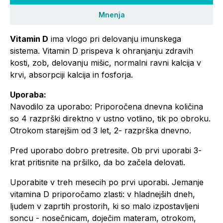
Mnenja
Vitamin D
ima vlogo pri delovanju imunskega
sistema. Vitamin D prispeva k ohranjanju zdravih
kosti, zob, delovanju mišic, normalni ravni kalcija v
krvi, absorpciji kalcija in fosforja.
Uporaba:
Navodilo za uporabo: Priporočena dnevna količina
so 4 razprški direktno v ustno votlino, tik po obroku.
Otrokom starejšim od 3 let, 2- razprška dnevno.
Pred uporabo dobro pretresite. Ob prvi uporabi 3-
krat pritisnite na pršilko, da bo začela delovati.
Uporabite v treh mesecih po prvi uporabi. Jemanje
vitamina D priporočamo zlasti: v hladnejših dneh,
ljudem v zaprtih prostorih, ki so malo izpostavljeni
soncu - nosečnicam, doječim materam, otrokom,