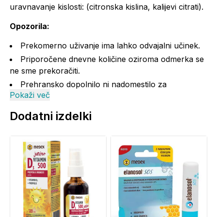
uravnavanje kislosti: (citronska kislina, kalijevi citrati).
Opozorila:
Prekomerno uživanje ima lahko odvajalni učinek.
Priporočene dnevne količine oziroma odmerka se
ne sme prekoračiti.
Prehransko dopolnilo ni nadomestilo za
Pokaži več
uravnoteženo in raznovrstno prehrano ter zdrav
način življenja.
Dodatni izdelki
Shranjevati nedosegljivo otrokom!
Zaradi sestavin naravnega izvora so možna
manjša odstopanja v videzu izdelka.
Shranjujte v temnem in suhem prostoru pri
temperaturi do 25°C.
Proizvajalec:
Medex d.o.o., Slovenija.