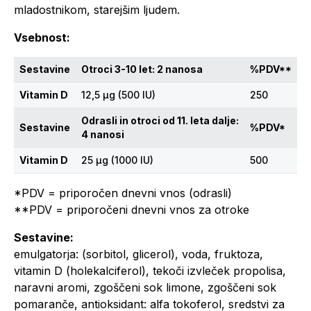
mladostnikom, starejšim ljudem.
Vsebnost:
Sestavine
Otroci 3-10 let: 2 nanosa
%PDV**
Vitamin D
12,5 μg (500 IU)
250
Odrasli in otroci od 11. leta dalje:
Sestavine
%PDV*
4 nanosi
Vitamin D
25 μg (1000 IU)
500
*PDV = priporočen dnevni vnos (odrasli)
**PDV = priporočeni dnevni vnos za otroke
Sestavine:
emulgatorja: (sorbitol, glicerol), voda, fruktoza,
vitamin D (holekalciferol), tekoči izvleček propolisa,
naravni aromi, zgoščeni sok limone, zgoščeni sok
pomaranče, antioksidant: alfa tokoferol, sredstvi za