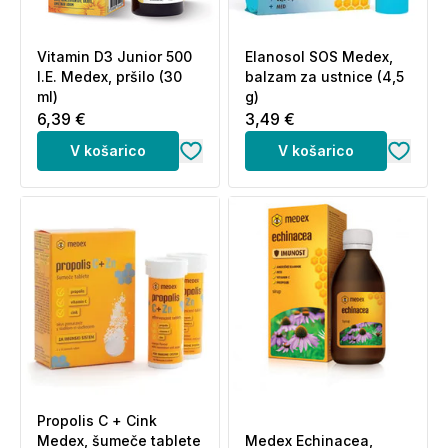
Vitamin D3 Junior 500
Elanosol SOS Medex,
I.E. Medex, pršilo (30
balzam za ustnice (4,5
ml)
g)
6,39 €
3,49 €
V košarico
V košarico
Propolis C + Cink
Medex, šumeče tablete
Medex Echinacea,