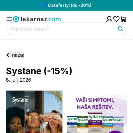
💙 Catafertyl (do -20%)
nazaj
Systane (-15%)
8. julij 2026