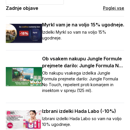
Zadnje objave
Poglej vse
Myrkl vam je na voljo 15% ugodneje.
Izdelki Myrkl so vam na voljo 15%
ugodneje.
Ob vsakem nakupu Jungle Formule
prejmete darilo: Jungle Formula No
Touch repelent (125 ml)
Ob nakupu vsakega izdelka Jungle
Formula prejmete darilo: Jungle Formula
No Touch, repelent proti komarjem in
insektom v spreju (125 ml).
Izbrani izdelki Hada Labo (-10%)
Izbrani izdelki Hada Labo so vam na voljo
10% ugodneje.