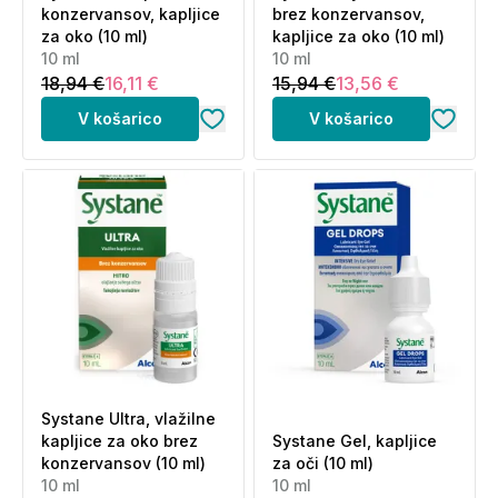
konzervansov, kapljice
brez konzervansov,
za oko (10 ml)
kapljice za oko (10 ml)
10 ml
10 ml
18,94 €
16,11 €
15,94 €
13,56 €
V košarico
V košarico
Systane Ultra, vlažilne
kapljice za oko brez
Systane Gel, kapljice
konzervansov (10 ml)
za oči (10 ml)
10 ml
10 ml