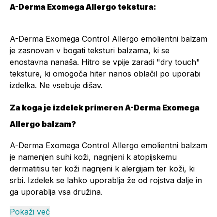
A-Derma Exomega Allergo tekstura:
A-Derma Exomega Control Allergo emolientni balzam
je zasnovan v bogati teksturi balzama, ki se
enostavna nanaša. Hitro se vpije zaradi "dry touch"
teksture, ki omogoča hiter nanos oblačil po uporabi
izdelka. Ne vsebuje dišav.
Za koga je izdelek primeren A-Derma Exomega
Allergo balzam?
A-Derma Exomega Control Allergo emolientni balzam
je namenjen suhi koži, nagnjeni k atopijskemu
dermatitisu ter koži nagnjeni k alergijam ter koži, ki
srbi. Izdelek se lahko uporablja že od rojstva dalje in
ga uporablja vsa družina.
Pokaži več
A-Derma Exomega Control Allergo emolientni