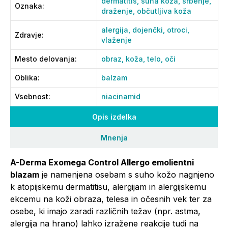
dermatitis,
suha koža,
srbenje,
Oznaka
:
draženje,
občutljiva koža
alergija,
dojenčki,
otroci,
Zdravje
:
vlaženje
Mesto delovanja
:
obraz,
koža,
telo,
oči
Oblika
:
balzam
Vsebnost
:
niacinamid
Opis izdelka
Mnenja
A-Derma Exomega Control Allergo emolientni
blazam
je namenjena osebam s suho kožo nagnjeno
k atopijskemu dermatitisu, alergijam in alergijskemu
ekcemu na koži obraza, telesa in očesnih vek ter za
osebe, ki imajo zaradi različnih težav (npr. astma,
alergija na hrano) lahko izražene reakcije tudi na