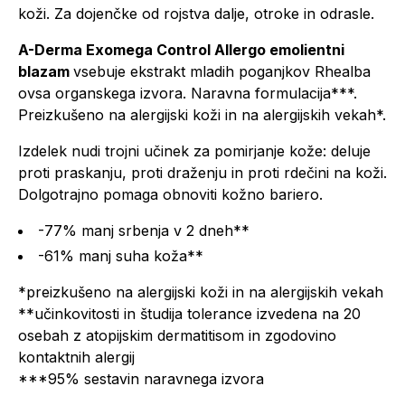
koži. Za dojenčke od rojstva dalje, otroke in odrasle.
A-Derma Exomega Control Allergo emolientni
blazam
vsebuje ekstrakt mladih poganjkov Rhealba
ovsa organskega izvora. Naravna formulacija***.
Preizkušeno na alergijski koži in na alergijskih vekah*.
Izdelek nudi trojni učinek za pomirjanje kože: deluje
proti praskanju, proti draženju in proti rdečini na koži.
Dolgotrajno pomaga obnoviti kožno bariero.
-77% manj srbenja v 2 dneh**
-61% manj suha koža**
*preizkušeno na alergijski koži in na alergijskih vekah
**učinkovitosti in študija tolerance izvedena na 20
osebah z atopijskim dermatitisom in zgodovino
kontaktnih alergij
***95% sestavin naravnega izvora