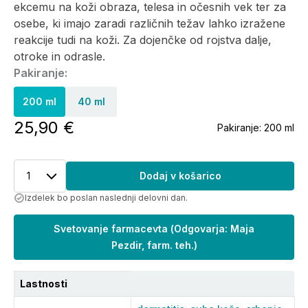
ekcemu na koži obraza, telesa in očesnih vek ter za
osebe, ki imajo zaradi različnih težav lahko izražene
reakcije tudi na koži. Za dojenčke od rojstva dalje,
otroke in odrasle.
Pakiranje:
200 ml
40 ml
25,90 €
Pakiranje:
200 ml
1
Dodaj v košarico
Izdelek bo poslan naslednji delovni dan.
Svetovanje farmacevta
(
Odgovarja: Maja
Pezdir, farm. teh.
)
Lastnosti