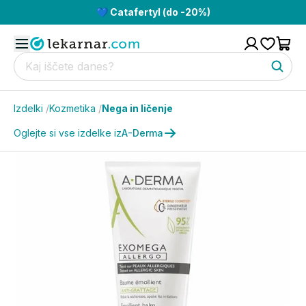
💙 Catafertyl (do -20%)
Izdelki
/
Kozmetika
/
Nega in ličenje
Oglejte si vse izdelke iz
A-Derma