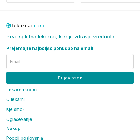
Distributer za Slovenijo:
OPH Oktal Pharma d.o.o.,
Pot k sejmišču 26a, 1231 Ljubljana Črnuče.
Prva spletna lekarna, kjer je zdravje vrednota.
Prejemajte najboljšo ponudbo na email
Email
Prijavite se
Lekarnar.com
O lekarni
Kje smo?
Oglaševanje
Nakup
Pogoji poslovanja