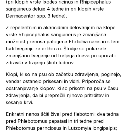
(pri klopih vrste Ixodes ricinus in Rhipicephalus
sanguineus deluje 4 tedne in pri klopih vrste
Dermacentor spp. 3 tedne).
Z repelentnim in akaricidnim delovanjem na klope
vrste Rhipicephalus sanguineus je zmanjšana
možnost prenosa patogena Ehrlichia canis in s tem
tudi tveganje za erlihiozo. Študije so pokazale
zmanjšano tveganje od tretjega dneva po uporabi
zdravila v trajanju štirih tednov.
Klopi, ki so na psu ob začetku zdravljenja, poginejo,
vendar ostanejo prisesani in vidni. Priporoča se
odstranjevanje klopov, ki so prisotni na psu v času
zdravljenja, da bi preprečili njihovo pritrditev in
sesanje krvi.
Enkratni nanos ščiti žival pred flebotomi: dva tedna
pred Phlebotomus papatasi in tri tedne pred
Phlebotomus pernciosus in Lutzomyia longipalpis;