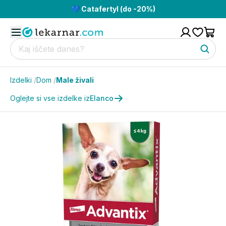
💙 Catafertyl (do -20%)
Izdelki
/
Dom
/
Male živali
Oglejte si vse izdelke iz
Elanco