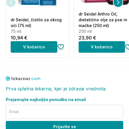
dr Seidel Arthro Oil,
dr Seidel, čistilo za okrog
dietetično olje za pse in
oči (75 ml)
mačke (250 ml)
75 ml
250 ml
10,94 €
23,90 €
V košarico
V košarico
Za pse s telesno maso 10 kg ali manj:
Pes naj stoji, razmaknite dlako med lopaticama, da bo
vidna koža. Položite konico merilne kapalke na kožo
in merilno kapalko nekajkrat močno stisnite, da
nanesete vsebino neposredno na kožo. Koža ne sme
Prva spletna lekarna, kjer je zdravje vrednota.
biti poškodovana.
Prejemajte najboljšo ponudbo na email
Za pse s telesno maso 10 kg in več:
Medtem ko pes stoji, nanesemo celotno vsebino
Email
merilne kapalke enakomerno na 4 mesta vzdolž
hrbta od mesta med lopaticama do korena repa. Na
Prijavite se