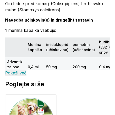
štiri tedne pred komarji (Culex pipiens) ter hlevsko
muho (Stomoxys calcitrans).
Navedba učinkovin(e) in druge(ih) sestavin
1 merilna kapalka vsebuje:
butilhid
Merilna
imidakloprid
permetrin
(E321) -
kapalka
(učinkovina)
(učinkovina)
snov
Advantix
za pse
0,4 ml
50 mg
200 mg
0,4 mg
do 4 kg
Pokaži več
Advantix
Poglejte si še
za pse
1,0 ml
100 mg
500 mg
1,0 mg
od 4 do
10 kg
Advantix
za pse
2,5 ml
250 mg
1250 mg
2,5 mg