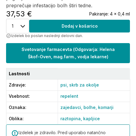
preprečuje infestacijo bolh štiri tedne.
37,53 €
Pakiranje:
4 x 0,4 ml
1
Dodaj v košarico
Izdelek bo poslan naslednji delovni dan.
Svetovanje farmacevta
(
Odgovarja: Helena
Škof-Oven, mag.farm., vodja lekarne
)
Lastnosti
Zdravje
:
psi,
skrb za okolje
Vsebnost
:
repelent
Oznaka
:
zajedavci,
bolhe,
komarji
Oblika
:
raztopina,
kapljice
Izdelek je zdravilo. Pred uporabo natančno