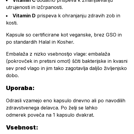
Vitamin C
dodatno prispeva k zmanjševanju
utrujenosti in izčrpanosti.
Vitamin D
prispeva k ohranjanju zdravih zob in
kosti.
Kapsule so certificirane kot veganske, brez GSO in
po standardih Halal in Kosher.
Embalaža z nizko vsebnostjo vlage: embalaža
(pokrovček in pretisni omot) ščiti bakterijske in kvasni
sev pred vlago in jim tako zagotavlja daljšo življenjsko
dobo.
Uporaba:
Odrasli vzamejo eno kapsulo dnevno ali po navodilih
zdravstvenega delavca. Po želji se lahko
odmerek poveča na 1 kapsulo dvakrat.
Vsebnost: