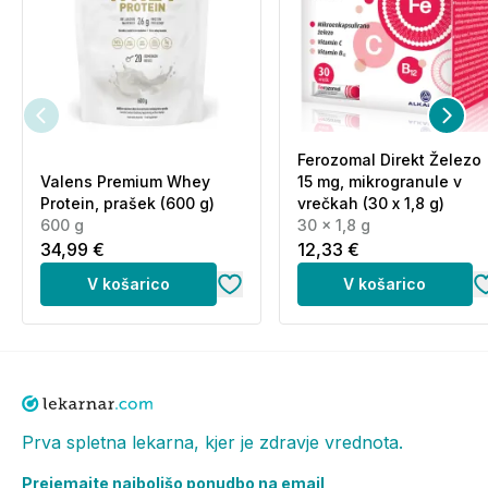
priporočamo, da se izogibate velikim nihanjem
temperature in vlažnosti.
Proizvajalec:
BellaVie srl - Rue Sainte-Eugénie, 42 -
5060 Tamines - Belgija - bellavie@bellavie.eu
Uvoznik in distributer:
MM Surgical d.o.o., Ulica ob
Ferozomal Direkt Železo
hrastih 24, 1291 Škofljica office@BellaVie-slo.eu
Valens Premium Whey
15 mg, mikrogranule v
Protein, prašek (600 g)
vrečkah (30 x 1,8 g)
600 g
30 x 1,8 g
34,99 €
12,33 €
V košarico
V košarico
Prva spletna lekarna, kjer je zdravje vrednota.
Prejemajte najboljšo ponudbo na email