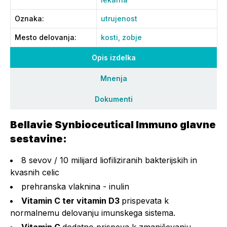
Oznaka
:
utrujenost
Mesto delovanja
:
kosti,
zobje
Opis izdelka
Mnenja
Dokumenti
Bellavie Synbioceutical Immuno glavne
sestavine:
8 sevov / 10 milijard liofiliziranih bakterijskih in
kvasnih celic
prehranska vlaknina - inulin
Vitamin C ter vitamin D3
prispevata k
normalnemu delovanju imunskega sistema.