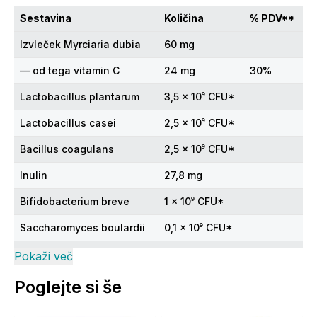
Sestavina
Količina
% PDV**
Izvleček Myrciaria dubia
60 mg
— od tega vitamin C
24 mg
30%
Lactobacillus plantarum
3,5 × 10⁹ CFU*
Lactobacillus casei
2,5 × 10⁹ CFU*
Bacillus coagulans
2,5 × 10⁹ CFU*
Inulin
27,8 mg
Bifidobacterium breve
1 × 10⁹ CFU*
Saccharomyces boulardii
0,1 × 10⁹ CFU*
Lactobacillus rhamnosus
0,2 × 10⁹ CFU*
Pokaži več
Lactobacillus acidophilus
0,1 × 10⁹ CFU*
Poglejte si še
Lactobacillus reuteri
0,1 × 10⁹ CFU*