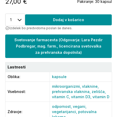
27,00 €
Pakiranje:
30 kapsul
1
Dodaj v košarico
Izdelek bo predvidoma poslan še danes.
Svetovanje farmacevta
(
Odgovarja: Lara Pezdir
Podbregar, mag. farm., licencirana svetovalka
za prehranska dopolnila
)
Lastnosti
Oblika
:
kapsule
mikroorganizmi,
vlaknine,
Vsebnost
:
prehranska vlaknina,
zelišča,
vitamin C,
vitamin D3,
vitamin D
odpornost,
vegani,
Zdravje
:
vegetarijanci,
potovalna
lekarna