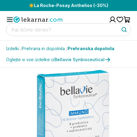
☀️
La Roche-Posay Anthelios (-30%)
Izdelki
/
Prehrana in dopolnila
/
Prehranska dopolnila
Oglejte si vse izdelke iz
Bellavie Synbioceutical