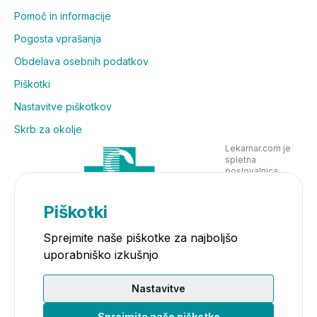
Pomoč in informacije
Pogosta vprašanja
Obdelava osebnih podatkov
Piškotki
Nastavitve piškotkov
Skrb za okolje
Lekarnar.com je
spletna
poslovalnica
Lekarne Nove
Poljane in posluje
v skladu z
Piškotki
zakonodajo
Sprejmite naše piškotke za najboljšo
uporabniško izkušnjo
Nastavitve
Sprejmite naše piškotke