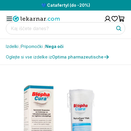
💙 Catafertyl (do -20%)
Izdelki
/
Pripomočki
/
Nega oči
Oglejte si vse izdelke iz
Optima pharmazeutische