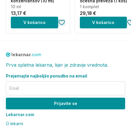
konzervansov (10 ml)
očesna preveza (1 kos)
10 ml
1 komplet
13,17 €
29,18 €
V košarico
V košarico
Prva spletna lekarna, kjer je zdravje vrednota.
Prejemajte najboljšo ponudbo na email
Email
Prijavite se
Lekarnar.com
O lekarni