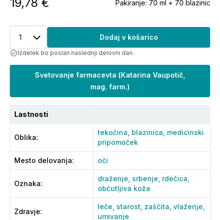
19,78 €
Pakiranje:
70 ml + 70 blazinic
1
Dodaj v košarico
Izdelek bo poslan naslednji delovni dan.
Svetovanje farmacevta
(
Katarina Vaupotič,
mag. farm.
)
Lastnosti
tekočina,
blazinica,
medicinski
Oblika
:
pripomoček
Mesto delovanja
:
oči
draženje,
srbenje,
rdečica,
Oznaka
:
občutljiva koža
leče,
starost,
zaščita,
vlaženje,
Zdravje
:
umivanje