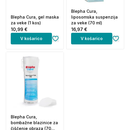
Blepha Cura,
Blepha Cura, gel maska
liposomska suspenzija
za veke (1 kos)
za veke (70 ml)
10,99 €
16,97 €
V košarico
V košarico
Blepha Cura,
bombažne blazinice za
čiščenje obraza (70