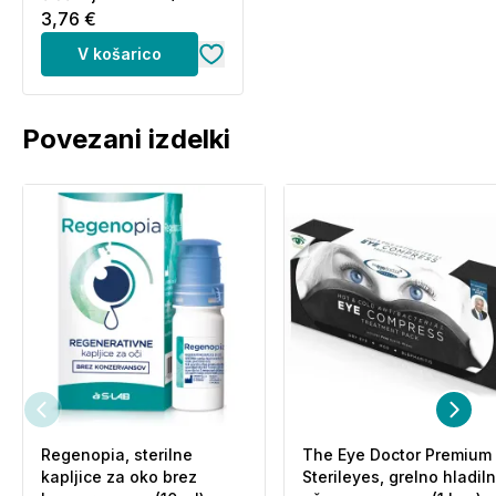
blazinic)
3,76 €
V košarico
Povezani izdelki
Regenopia, sterilne
The Eye Doctor Premium
kapljice za oko brez
Sterileyes, grelno hladil