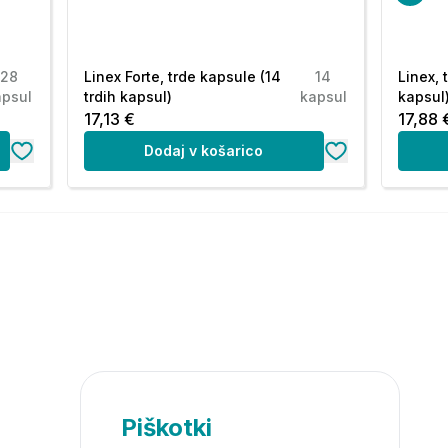
28
Linex Forte, trde kapsule (14
14
Linex, 
apsul
trdih kapsul)
kapsul
kapsul
17,13 €
17,88 
Dodaj v košarico
Piškotki