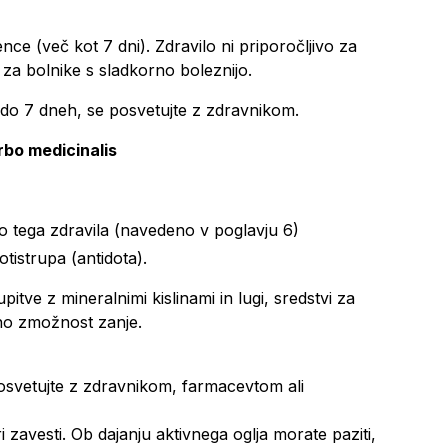
ence (več kot 7 dni). Zdravilo ni priporočljivo za
 za bolnike s sladkorno boleznijo.
4 do 7 dneh, se posvetujte z zdravnikom.
rbo medicinalis
ino tega zdravila (navedeno v poglavju 6)
istrupa (antidota).
itve z mineralnimi kislinami in lugi, sredstvi za
vno zmožnost zanje.
osvetujte z zdravnikom, farmacevtom ali
ri zavesti. Ob dajanju aktivnega oglja morate paziti,