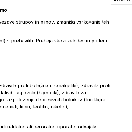
jamo
vezave strupov in plinov, zmanjša vsrkavanje teh
nt) v prebavilih. Prehaja skozi želodec in pri tem
(zdravila proti bolečinam (analgetiki), zdravila proti
dativi), uspavala (hipnotiki), zdravila za
ujejo razpoloženje depresivnih bolnikov (triciklični
onamidi, kinin, teofilin, nikotin),
udi rektalno ali peroralno uporabo odvajala