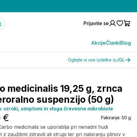
Prijavite se
Akcije
Članki
Blog
Oglejte si vse izdelke iz
JGL
o medicinalis 19,25 g, zrnca
eroralno suspenzijo (50 g)
: vzroki, simptomi in vloga črevesne mikrobiote
0 €
Pakiranje:
50 g
Carbo medicinalis se uporablja pri nenadni hudi
i z zaužitimi zdravili ali strupi ter pri nabiranju plinov v