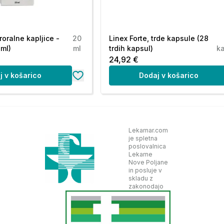
kratkim jemali ali pa boste morda začeli jemati
roralne kapljice -
20
Linex Forte, trde kapsule (28
 ml)
ml
trdih kapsul)
k
i čaja.
24,92 €
j v košarico
Dodaj v košarico
težav v zvezi z uporabo aktivnega oglja.
li načrtujete zanositev, se posvetujte z zdravnikom
Lekarnar.com
 vplivalo na nosečnost, dojenje in plodnost.
je spletna
poslovalnica
Lekarne
Nove Poljane
 strojev.
in posluje v
skladu z
zakonodajo
o.