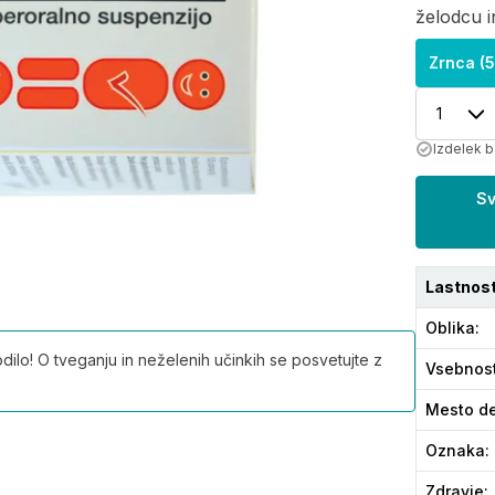
želodcu i
Zrnca (5
1
Izdelek b
Sv
Lastnost
Oblika
:
ilo! O tveganju in neželenih učinkih se posvetujte z
Vsebnos
Mesto de
Oznaka
:
Zdravje
: