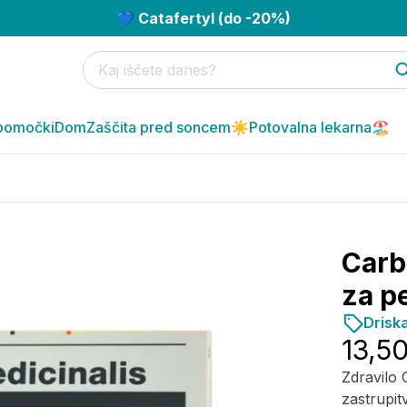
💙 Catafertyl (do -20%)
pomočki
Dom
Zaščita pred soncem☀️
Potovalna lekarna🏖️
Carb
za p
Driska
13,5
Zdravilo 
zastrupitv