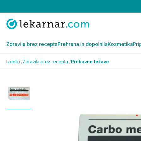
Zdravila brez recepta
Prehrana in dopolnila
Kozmetika
Pri
Izdelki
/
Zdravila brez recepta
/
Prebavne težave