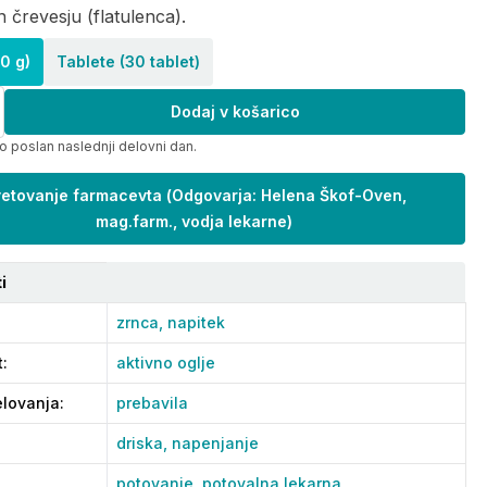
n črevesju (flatulenca).
0 g)
Tablete (30 tablet)
Dodaj v košarico
o poslan naslednji delovni dan.
etovanje farmacevta
(
Odgovarja: Helena Škof-Oven,
mag.farm., vodja lekarne
)
i
zrnca,
napitek
t
:
aktivno oglje
lovanja
:
prebavila
driska,
napenjanje
potovanje,
potovalna lekarna