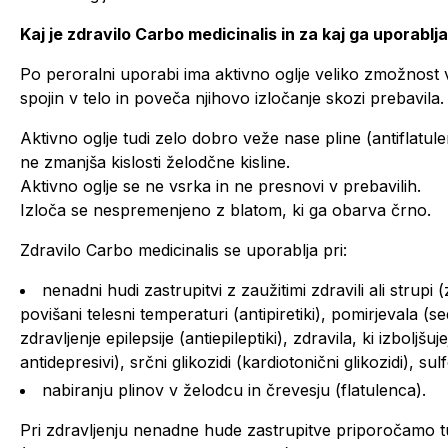
Kaj je zdravilo Carbo medicinalis in za kaj ga uporabl
Po peroralni uporabi ima aktivno oglje veliko zmožnost 
spojin v telo in poveča njihovo izločanje skozi prebavila.
Aktivno oglje tudi zelo dobro veže nase pline (antiflatule
ne zmanjša kislosti želodčne kisline.
Aktivno oglje se ne vsrka in ne presnovi v prebavilih.
Izloča se nespremenjeno z blatom, ki ga obarva črno.
Zdravilo Carbo medicinalis se uporablja pri:
nenadni hudi zastrupitvi z zaužitimi zdravili ali strupi 
povišani telesni temperaturi (antipiretiki), pomirjevala (se
zdravljenje epilepsije (antiepileptiki), zdravila, ki izboljš
antidepresivi), srčni glikozidi (kardiotonični glikozidi), sulf
nabiranju plinov v želodcu in črevesju (flatulenca).
Pri zdravljenju nenadne hude zastrupitve priporočamo t