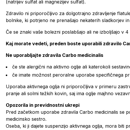
(natrijev sulfat ali magnezijev sulfat).
Zdravilo ni priporočljivo za dolgotrajno zdravljenje flatul
bolnike, ki potrjeno ne prenašajo nekaterih sladkorjev in
Če se znaki vaše bolezni poslabšajo ali ne izboljšajo v 
Kaj morate vedeti, preden boste uporabili zdravilo Ca
Ne uporabljajte zdravila Carbo medicinalis
če ste alergični na aktivno oglje ali katerokoli sestav
če imate možnost peroralne uporabe specifičnega prot
Uporaba aktivnega oglja ni priporočljiva v primeru zastrup
pranje ali solmi težkih kovin, saj ima oglje majhno veza
Opozorila in previdnostni ukrepi
Pred začetkom uporabe zdravila Carbo medicinalis se p
medicinsko sestro.
Oseba, ki ji dajete suspenzijo aktivnega oglja, mora biti p