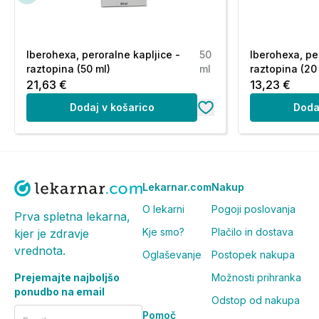
Obvestite zdravnika ali farmacevta, če jemljete, ste pred 
katero koli drugo zdravilo
Iberohexa, peroralne kapljice -
50
Iberohexa, pe
Zdravilo Carbo medicinalis skupaj s hrano in pijačo
raztopina (50 ml)
ml
raztopina (20
Zdravilo vzemite po jedi. Zrnca raztopite v 200 ml vode al
21,63 €
13,23 €
Nosečnost dojenje in plodnost
Dodaj v košarico
Doda
Pri nosečnicah in doječih materah niso opažali nobenih 
Če ste noseči ali dojite, menite, da bi lahko bili noseči a
ali farmacevtom, preden vzamete to zdravilo.
Lekarnar.com
Nakup
V literaturi ni podatkov, da bi zdravilo Carbo medicinalis
O lekarni
Pogoji poslovanja
Prva spletna lekarna,
Vpliv na sposobnost upravljanja vozil in strojev
Kje smo?
Plačilo in dostava
kjer je zdravje
Aktivno oglje ne vpliva na sposobnost upravljanja vozil in
vrednota.
Oglaševanje
Postopek nakupa
Zdravilo Carbo medicinalis vsebuje laktozo in saharoz
Prejemajte najboljšo
Možnosti prihranka
ponudbo na email
50 g zrnc vsebuje 13,3 g laktoze in 14 g saharoze.
Odstop od nakupa
Pomoč