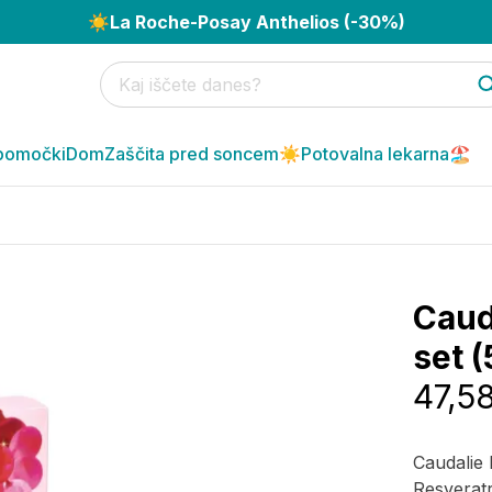
☀️
La Roche-Posay Anthelios (-30%)
pomočki
Dom
Zaščita pred soncem☀️
Potovalna lekarna🏖️
Cauda
set (
47,5
Caudalie R
Resveratr