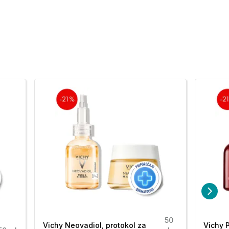
50
Vichy Neovadiol, protokol za
Vichy P