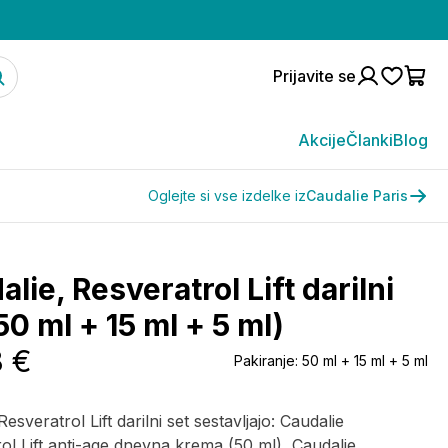
Prijavite se
Akcije
Članki
Blog
Oglejte si vse izdelke iz
Caudalie Paris
lie, Resveratrol Lift darilni
50 ml + 15 ml + 5 ml)
8 €
Pakiranje:
50 ml + 15 ml + 5 ml
esveratrol Lift darilni set sestavljajo: Caudalie
ol Lift anti-age dnevna krema (50 ml), Caudalie