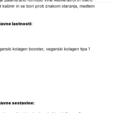
e patentirano formulo Vine Resveratrol in mikro
t kašmir in se bori proti znakom staranja, medtem
lavne lastnosti:
eganski kolagen booster, veganski kolagen tipa 1
lavne sestavine: