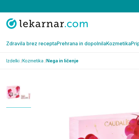
Zdravila brez recepta
Prehrana in dopolnila
Kozmetika
Pri
Izdelki
/
Kozmetika
/
Nega in ličenje