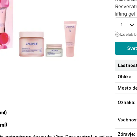
Resveratr
lifting ge
1
Izdelek b
Svet
Lastnost
Oblika
:
Mesto de
Oznaka
:
 ml)
Vsebnos
ml)
Zdravje
: