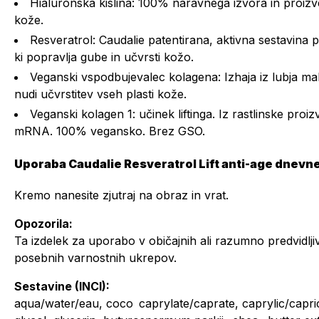
Hialuronska kislina: 100% naravnega izvora in proizve
kože.
Resveratrol: Caudalie patentirana, aktivna sestavina pr
ki popravlja gube in učvrsti kožo.
Veganski vspodbujevalec kolagena: Izhaja iz lubja ma
nudi učvrstitev vseh plasti kože.
Veganski kolagen 1: učinek liftinga. Iz rastlinske proi
mRNA. 100% vegansko. Brez GSO.
Uporaba Caudalie Resveratrol Lift anti-age dnevn
Kremo nanesite zjutraj na obraz in vrat.
Opozorila:
Ta izdelek za uporabo v običajnih ali razumno predvidlj
posebnih varnostnih ukrepov.
Sestavine (INCI):
aqua/water/eau, coco caprylate/caprate, caprylic/capric 