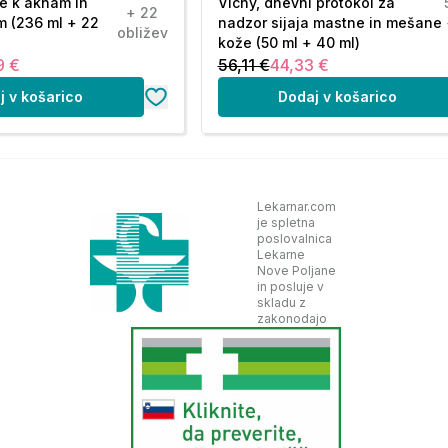
e k aknam in
Vichy, dnevni protokol za
+ 22
m (236 ml + 22
nadzor sijaja mastne in mešane
obližev
kože (50 ml + 40 ml)
9 €
56,11 €
44,33 €
j v košarico
Dodaj v košarico
Lekarnar.com
ne:
je spletna
poslovalnica
Lekarne
dena z biotehnologijo, gladi in vlaži površino
Nove Poljane
in posluje v
skladu z
proti staranju, pridobljena iz poganjkov vinske
zakonodajo
 mahagonija, trajnostno nabranega v Burkini Faso,
oizvodnje zahvaljujoč revolucionarni tehnologiji