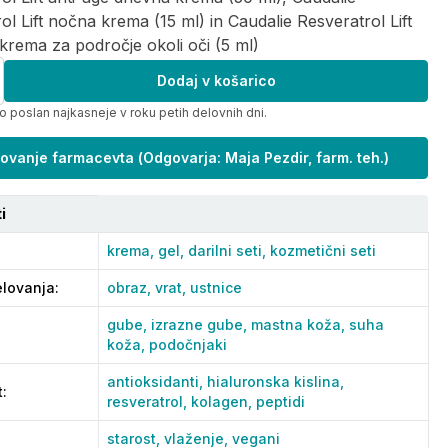
ol Lift nočna krema (15 ml) in Caudalie Resveratrol Lift
l krema za področje okoli oči (5 ml)
Dodaj v košarico
o poslan najkasneje v roku petih delovnih dni.
ovanje farmacevta
(
Odgovarja: Maja Pezdir, farm. teh.
)
i
krema,
gel,
darilni seti,
kozmetični seti
lovanja
:
obraz,
vrat,
ustnice
gube,
izrazne gube,
mastna koža,
suha
koža,
podočnjaki
antioksidanti,
hialuronska kislina,
t
:
resveratrol,
kolagen,
peptidi
starost,
vlaženje,
vegani