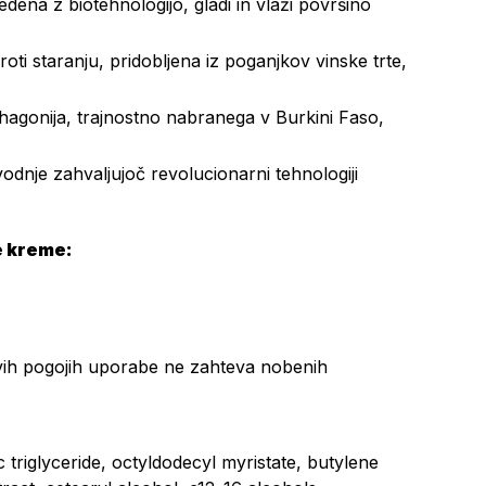
dena z biotehnologijo, gladi in vlaži površino
oti staranju, pridobljena iz poganjkov vinske trte,
hagonija, trajnostno nabranega v Burkini Faso,
zvodnje zahvaljujoč revolucionarni tehnologiji
e kreme:
ivih pogojih uporabe ne zahteva nobenih
triglyceride, octyldodecyl myristate, butylene