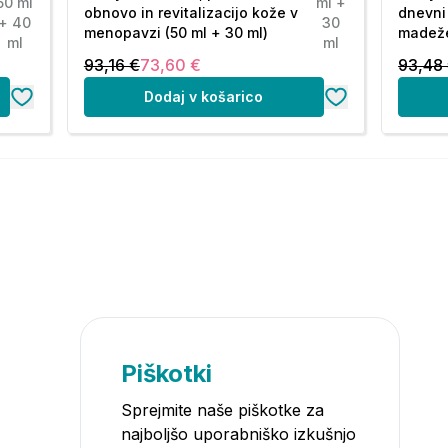
50 ml
ml +
obnovo in revitalizacijo kože v
dnevni
+ 40
30
menopavzi (50 ml + 30 ml)
madeže
ml
ml
93,16 €
73,60 €
93,48
Dodaj v košarico
Piškotki
Sprejmite naše piškotke za
najboljšo uporabniško izkušnjo