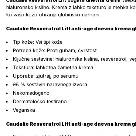
Caudalie Resveratrol Lift bogata dnevna krema
vsebuj
hialuronsko kislino. Krema z lahko teksturo je mehka ko
ko vašo kožo ohranja globinsko nahrani.
Caudalie Resveratrol Lift anti-age dnevna krema g
Tip kože: Vsi tipi kože
Potreba kože: Proti gubam, čvrstost
Ključne sestavine: hialuronska kislina, resveratrol, v
Tekstura: lahkotna žametna krema
Uporaba: zjutraj, po serumu
98 % sestavin naravnega izvora
Nekomedogeno
Dermatološko testirano
Veganska
Caudalie Resveratrol Lift anti-age dnevna krema g