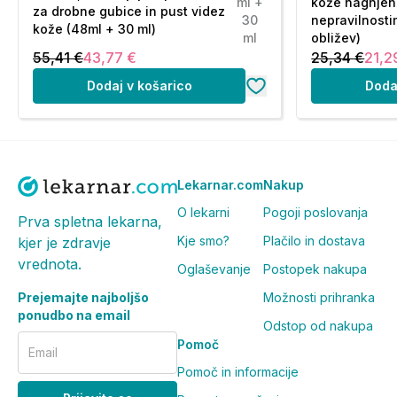
ml +
kože nagnjen
za drobne gubice in pust videz
Tekstura: žametno lahka
30
nepravilnosti
kože (48ml + 30 ml)
Uporaba: zvečer, po serumu
ml
obližev)
55,41 €
43,77 €
25,34 €
21,2
98 % sestavin naravnega izvora
Nekomedogeno
Dodaj v košarico
Doda
Dermatološko testirano
Veganska
Yuka rezultat: 79/100
Lekarnar.com
Nakup
Caudalie Resveratrol Lift nočna krema glavne sestavi
O lekarni
Pogoji poslovanja
Prva spletna lekarna,
Hialuronska kislina:
100% naravnega izvora in proizve
Kje smo?
Plačilo in dostava
kjer je zdravje
kože.
vrednota.
Oglaševanje
Postopek nakupa
Resveratrol
: Caudalie patentirana, aktivna sestavina 
Prejemajte najboljšo
Možnosti prihranka
trte, ki popravlja gube in učvrsti kožo.
ponudbo na email
Veganski vspodbujevalec kolagena: I
zhaja iz lubja
Odstop od nakupa
nudi učvrstitev vseh plasti kože.
Pomoč
Email
Veganski kolagen 1
: učinek liftinga. Iz rastlinske pr
Pomoč in informacije
mRNA. 100% vegansko. Brez GSO.