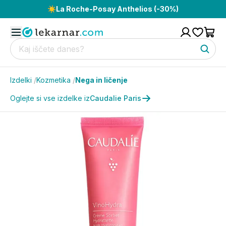
☀️
La Roche-Posay Anthelios (-30%)
Izdelki
/
Kozmetika
/
Nega in ličenje
Oglejte si vse izdelke iz
Caudalie Paris