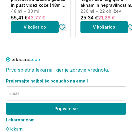
in pust videz kože (48ml
aknam in nepravilnostim
+ 30 ml)
48 ml + 30 ml
(236 ml + 22 obližev)
236 ml + 22 obližev
55,41 €
43,77 €
25,34 €
21,29 €
V košarico
V košarico
Prva spletna lekarna, kjer je zdravje vrednota.
Prejemajte najboljšo ponudbo na email
Email
Prijavite se
Lekarnar.com
O lekarni