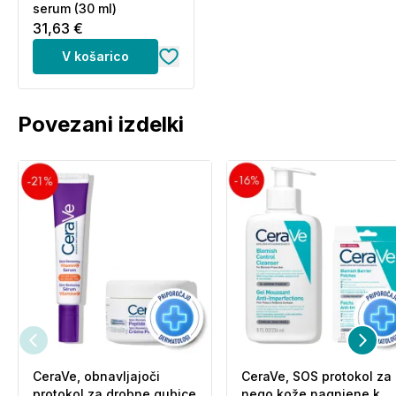
serum (30 ml)
31,63 €
V košarico
Povezani izdelki
CeraVe, obnavljajoči
CeraVe, SOS protokol za
protokol za drobne gubice
nego kože nagnjene k