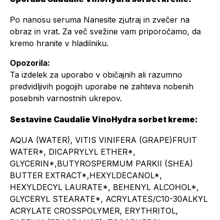
Po nanosu seruma Nanesite zjutraj in zvečer na
obraz in vrat. Za več svežine vam priporočamo, da
kremo hranite v hladilniku.
Opozorila:
Ta izdelek za uporabo v običajnih ali razumno
predvidljivih pogojih uporabe ne zahteva nobenih
posebnih varnostnih ukrepov.
Sestavine Caudalie VinoHydra sorbet kreme:
AQUA (WATER), VITIS VINIFERA (GRAPE)FRUIT
WATER*, DICAPRYLYL ETHER*,
GLYCERIN*,BUTYROSPERMUM PARKII (SHEA)
BUTTER EXTRACT*,HEXYLDECANOL*,
HEXYLDECYL LAURATE*, BEHENYL ALCOHOL*,
GLYCERYL STEARATE*, ACRYLATES/C10-30ALKYL
ACRYLATE CROSSPOLYMER, ERYTHRITOL,