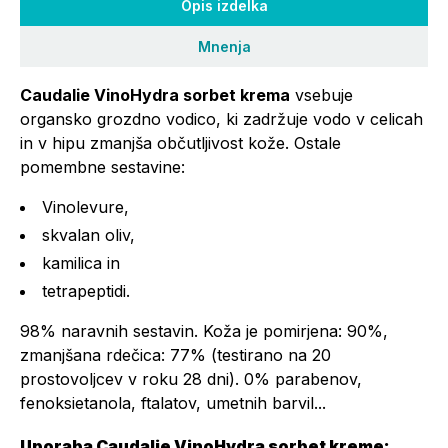
Opis izdelka
Mnenja
Caudalie VinoHydra sorbet krema
vsebuje
organsko grozdno vodico, ki zadržuje vodo v celicah
in v hipu zmanjša občutljivost kože. Ostale
pomembne sestavine:
Vinolevure,
skvalan oliv,
kamilica in
tetrapeptidi.
98% naravnih sestavin. Koža je pomirjena: 90%,
zmanjšana rdečica: 77% (testirano na 20
prostovoljcev v roku 28 dni). 0% parabenov,
fenoksietanola, ftalatov, umetnih barvil...
Uporaba Caudalie VinoHydra sorbet kreme: