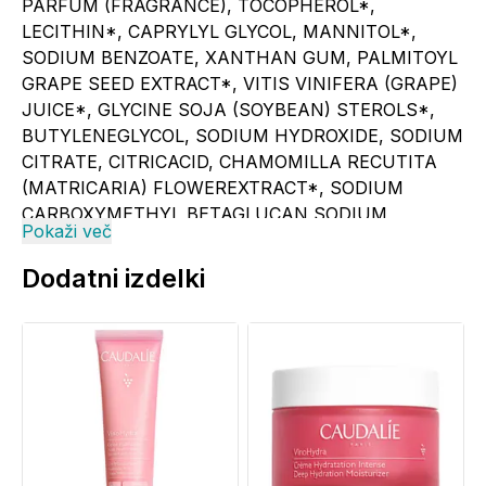
PARFUM (FRAGRANCE), TOCOPHEROL*,
LECITHIN*, CAPRYLYL GLYCOL, MANNITOL*,
SODIUM BENZOATE, XANTHAN GUM, PALMITOYL
GRAPE SEED EXTRACT*, VITIS VINIFERA (GRAPE)
JUICE*, GLYCINE SOJA (SOYBEAN) STEROLS*,
BUTYLENEGLYCOL, SODIUM HYDROXIDE, SODIUM
CITRATE, CITRICACID, CHAMOMILLA RECUTITA
(MATRICARIA) FLOWEREXTRACT*, SODIUM
CARBOXYMETHYL BETAGLUCAN,SODIUM
Pokaži več
PHYTATE*, POTASSIUM SORBATE,
BIOSACCHARIDEGUM-1, SODIUM HYALURONATE,
Dodatni izdelki
HOMARINE HCL, GLYCERYLCAPRYLATE*, ACETYL
TETRAPEPTIDE-15. (098/120)"* Rastlinskega izvora.