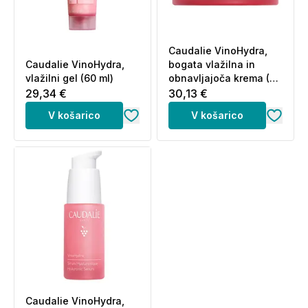
Caudalie VinoHydra,
Caudalie VinoHydra,
bogata vlažilna in
vlažilni gel (60 ml)
obnavljajoča krema (50
ml)
29,34 €
30,13 €
V košarico
V košarico
Caudalie VinoHydra,