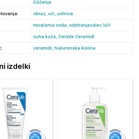
čiščenje
lovanja
:
obraz,
oči,
ustnice
micelarna voda,
odstranjevalec ličil
suha koža,
CeraVe Ceramidi
t
:
ceramidi,
hialuronska kislina
i izdelki