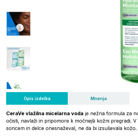
Opis izdelka
Mnenja
CeraVe vlažilna micelarna voda
je nežna formula za no
očisti, navlaži in pripomore k močnejši kožni pregradi. V e
soncem in delce onesnaževal, ne da bi izsuševala kožo.