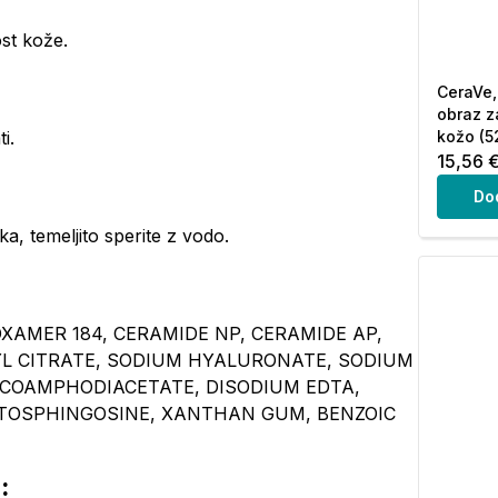
st kože.
CeraVe,
obraz z
i.
kožo (5
15,56 
Do
a, temeljito sperite z vodo.
OXAMER 184, CERAMIDE NP, CERAMIDE AP,
YL CITRATE, SODIUM HYALURONATE, SODIUM
OCOAMPHODIACETATE, DISODIUM EDTA,
TOSPHINGOSINE, XANTHAN GUM, BENZOIC
: