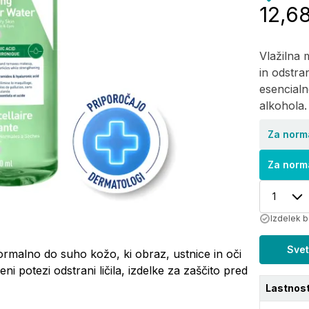
12,6
Vlažilna 
in odstra
esencialn
alkohola.
Za norm
Za norm
1
Izdelek 
Svet
rmalno do suho kožo, ki obraz, ustnice in oči
ni potezi odstrani ličila, izdelke za zaščito pred
Lastnost