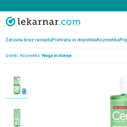
Zdravila brez recepta
Prehrana in dopolnila
Kozmetika
Pri
Izdelki
/
Kozmetika
/
Nega in ličenje