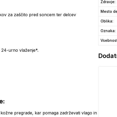
Zdravje
:
Mesto de
delkov za zaščito pred soncem ter delcev
Oblika
:
Oznaka
:
Vsebnos
 24-urno vlaženje*.
Dodatn
e:
kožne pregrade, kar pomaga zadrževati vlago in