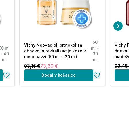
50
Vichy Neovadiol, protokol za
Vichy P
50 ml
ml +
obnovo in revitalizacijo kože v
dnevni
+ 40
30
menopavzi (50 ml + 30 ml)
madeže
ml
ml
93,16 €
73,60 €
93,48
Dodaj v košarico