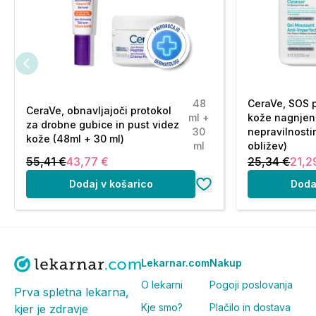
Ne. Formula je brez dišav in brez etanola.
Katere ključne sestavine vsebuje?
Vsebuje 3 esencialne ceramide, ki pomagajo pri obnovi n
pomaga ohraniti naravno vlažnost kože.
48
CeraVe, SOS 
CeraVe, obnavljajoči protokol
ml +
kože nagnjen
za drobne gubice in pust videz
30
nepravilnosti
kože (48ml + 30 ml)
ml
obližev)
55,41 €
43,77 €
25,34 €
21,2
Dodaj v košarico
Doda
Lekarnar.com
Nakup
O lekarni
Pogoji poslovanja
Prva spletna lekarna,
Kje smo?
Plačilo in dostava
kjer je zdravje