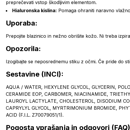
preprečevati vstop škodljivim elementom.
Hialuronska kislina:
Pomaga ohraniti naravno vlažno
Uporaba:
Prepojite blazinico in nežno obrišite kožo. Ni treba izpirat
Opozorila:
Izogibajte se neposrednemu stiku z očmi. Če pride do stik
Sestavine (INCI):
AQUA / WATER, HEXYLENE GLYCOL, GLYCERIN, POL
CERAMIDE EOP, CARBOMER, NIACINAMIDE, TRIETH
LAUROYL LACTYLATE, CHOLESTEROL, DISODIUM C
CAPRYLYL GLYCOL, MYRTRIMONIUM BROMIDE, PHY
ACID (F.I.L. Z70079051/1).
Pogosta vprašanja in odgovori (FAQ)