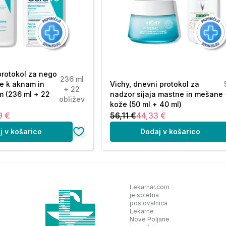
aravne kožne pregrade, in hialuronsko kislino, ki
protokol za nego
236 ml
e k aknam in
Vichy, dnevni protokol za
+ 22
m (236 ml + 22
nadzor sijaja mastne in mešane
obližev
kože (50 ml + 40 ml)
9 €
56,11 €
44,33 €
j v košarico
Dodaj v košarico
Lekarnar.com
je spletna
poslovalnica
Lekarne
Nove Poljane