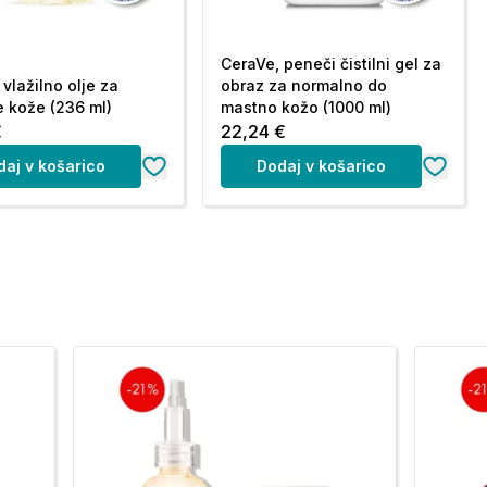
CeraVe, peneči čistilni gel za
vlažilno olje za
obraz za normalno do
e kože (236 ml)
mastno kožo (1000 ml)
€
22,24 €
daj v košarico
Dodaj v košarico