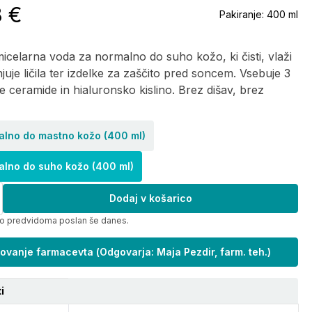
8 €
Pakiranje:
400 ml
micelarna voda za normalno do suho kožo, ki čisti, vlaži
njuje ličila ter izdelke za zaščito pred soncem. Vsebuje 3
e ceramide in hialuronsko kislino. Brez dišav, brez
alno do mastno kožo (400 ml)
alno do suho kožo (400 ml)
Dodaj v košarico
bo predvidoma poslan še danes.
ovanje farmacevta
(
Odgovarja: Maja Pezdir, farm. teh.
)
i