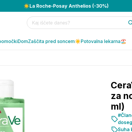
☀️
La Roche-Posay Anthelios (-30%)
pomočki
Dom
Zaščita pred soncem☀️
Potovalna lekarna🏖️
Cera
za n
ml)
#Člane
doseg
Suha k