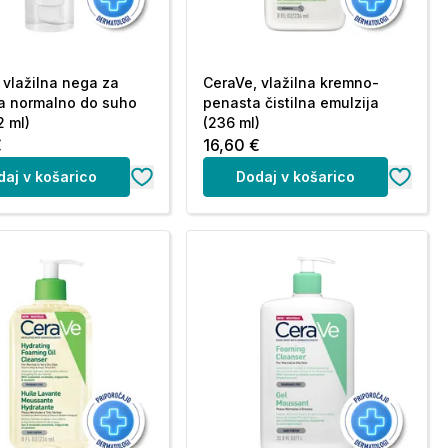
 vlažilna nega za
CeraVe, vlažilna kremno-
a normalno do suho
penasta čistilna emulzija
2 ml)
(236 ml)
€
16,60 €
daj v košarico
Dodaj v košarico