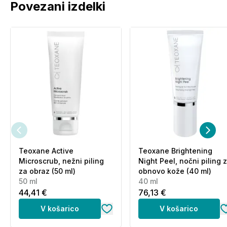
Povezani izdelki
TETRASODIUM EDTA, CAPRYLYL GLYCOL,
HYDROLYZED HYALURONIC ACID, TRISODIUM
ETHYLENEDIAMINE DISUCCINATE, XANTHAN
GUM, HECTORITE, PHYTOSPHINGOSINE,
BENZOIC ACID.
Informacije o proizvajalcu - odgovorna oseba in
elektronski kontaktni naslov
se nahajajo
na
povezavi (klik).
Teoxane Active
Teoxane Brightening
Microscrub, nežni piling
Night Peel, nočni piling 
za obraz (50 ml)
obnovo kože (40 ml)
50 ml
40 ml
44,41 €
76,13 €
V košarico
V košarico