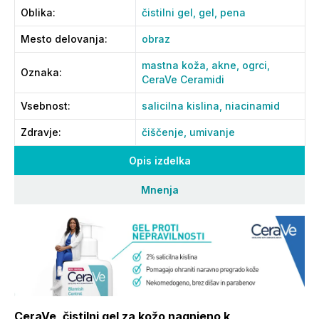
Oblika
:
čistilni gel,
gel,
pena
Mesto delovanja
:
obraz
mastna koža,
akne,
ogrci,
Oznaka
:
CeraVe Ceramidi
Vsebnost
:
salicilna kislina,
niacinamid
Zdravje
:
čiščenje,
umivanje
Opis izdelka
Mnenja
CeraVe, čistilni gel za kožo nagnjeno k