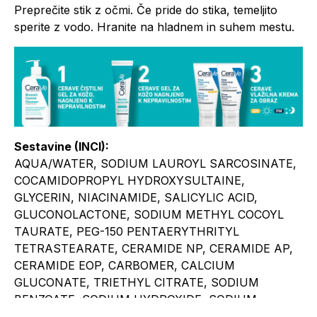
Preprečite stik z očmi. Če pride do stika, temeljito
sperite z vodo. Hranite na hladnem in suhem mestu.
Sestavine (INCI):
AQUA/WATER, SODIUM LAUROYL SARCOSINATE,
COCAMIDOPROPYL HYDROXYSULTAINE,
GLYCERIN, NIACINAMIDE, SALICYLIC ACID,
GLUCONOLACTONE, SODIUM METHYL COCOYL
TAURATE, PEG-150 PENTAERYTHRITYL
TETRASTEARATE, CERAMIDE NP, CERAMIDE AP,
CERAMIDE EOP, CARBOMER, CALCIUM
GLUCONATE, TRIETHYL CITRATE, SODIUM
BENZOATE, SODIUM HYDROXIDE, SODIUM
LAUROYL LACTYLATE, CHOLESTEROL,