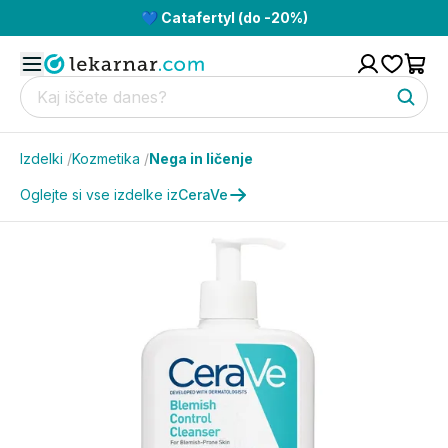
💙 Catafertyl (do -20%)
Izdelki
/
Kozmetika
/
Nega in ličenje
Oglejte si vse izdelke iz
CeraVe