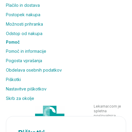
Plačilo in dostava
Postopek nakupa
Možnosti prihranka
Odstop od nakupa
Pomoč
Pomoč in informacije
Pogosta vprašanja
Obdelava osebnih podatkov
Piškotki
Nastavitve piškotkov
Skrb za okolje
Lekarnar.com je
spletna
poslovalnica
Lekarne Nove
Poljane in posluje
v skladu z