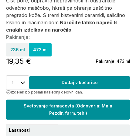
Čisti pore, odpravlja nepravilnosti in odstranjuje
odvečno maščobo, hkrati pa ohranja zaščitno
pregrado kože. S tremi bistvenimi ceramidi, salicilno
kislino in niacinamidom.
Naročite lahko največ 6
enakih izdelkov na naročilo.
Pakiranje:
236 ml
473 ml
19,35 €
Pakiranje:
473 ml
1
Dodaj v košarico
Izdelek bo poslan naslednji delovni dan.
Svetovanje farmacevta
(
Odgovarja: Maja
Pezdir, farm. teh.
)
Lastnosti