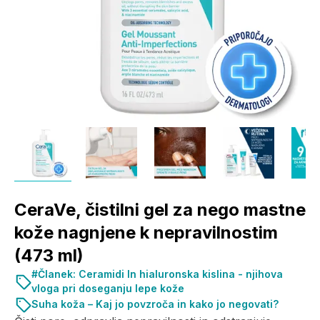
CeraVe, čistilni gel za nego mastne
kože nagnjene k nepravilnostim
(473 ml)
#Članek: Ceramidi In hialuronska kislina - njihova
vloga pri doseganju lepe kože
Suha koža – Kaj jo povzroča in kako jo negovati?