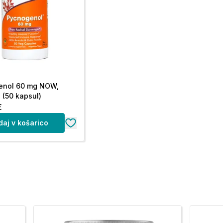
enol 60 mg NOW,
 (50 kapsul)
€
daj v košarico