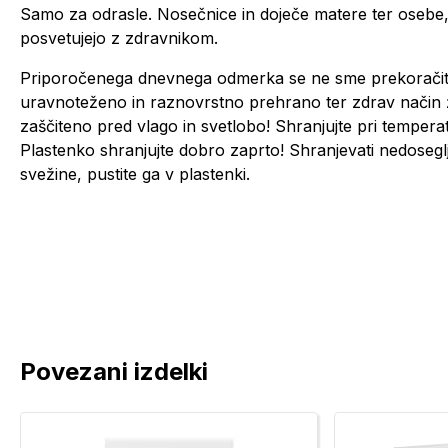
Samo za odrasle. Nosečnice in doječe matere ter osebe, k
posvetujejo z zdravnikom.
Priporočenega dnevnega odmerka se ne sme prekoračiti
uravnoteženo in raznovrstno prehrano ter zdrav način ži
zaščiteno pred vlago in svetlobo! Shranjujte pri temperat
Plastenko shranjujte dobro zaprto! Shranjevati nedosegl
svežine, pustite ga v plastenki.
Povezani izdelki