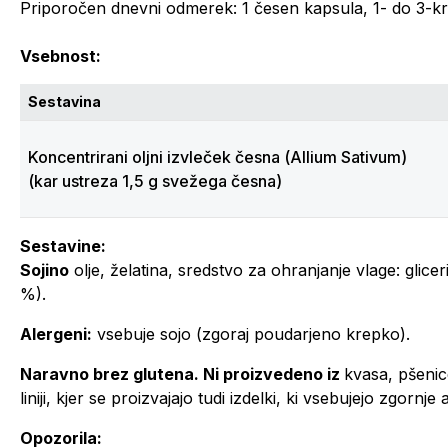
Priporočen dnevni odmerek: 1 česen kapsula, 1- do 3-k
Vsebnost:
Sestavina
Koncentrirani oljni izvleček česna (
Allium Sativum
)
(kar ustreza 1,5 g svežega česna)
Sestavine:
Sojino
olje, želatina, sredstvo za ohranjanje vlage: glicer
%).
Alergeni:
vsebuje sojo (zgoraj poudarjeno krepko).
Naravno brez glutena. Ni proizvedeno iz
kvasa, pšenice
liniji, kjer se proizvajajo tudi izdelki, ki vsebujejo zgornje
Opozorila: