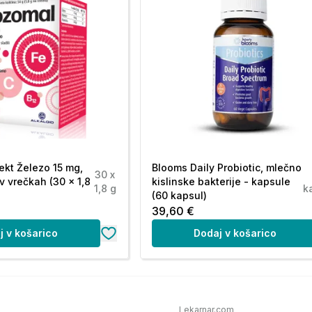
ekt Železo 15 mg,
Blooms Daily Probiotic, mlečno
30 x
v vrečkah (30 x 1,8
kislinske bakterije - kapsule
1,8 g
k
(60 kapsul)
39,60 €
j v košarico
Dodaj v košarico
Lekarnar.com