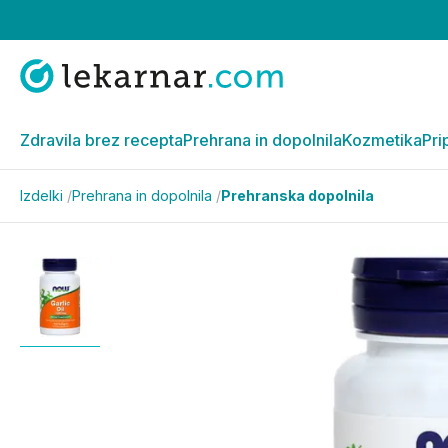
Zdravila brez recepta
Prehrana in dopolnila
Kozmetika
Pri
Izdelki
/
Prehrana in dopolnila
/
Prehranska dopolnila