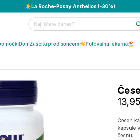
☀️
La Roche-Posay Anthelios (-30%)
pomočki
Dom
Zaščita pred soncem☀️
Potovalna lekarna🏖️
Čese
13,9
Česen ka
kapsule v
česnu.