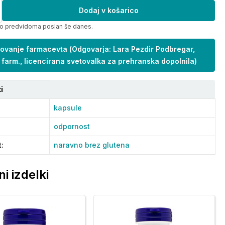
Dodaj v košarico
bo predvidoma poslan še danes.
ovanje farmacevta
(
Odgovarja: Lara Pezdir Podbregar,
 farm., licencirana svetovalka za prehranska dopolnila
)
i
kapsule
odpornost
t
:
naravno brez glutena
i izdelki