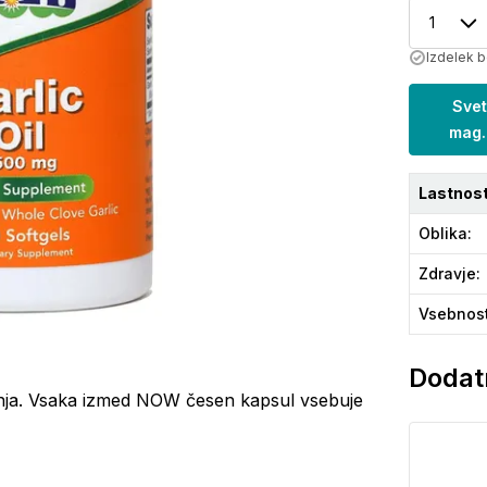
1
Izdelek 
Svet
mag.
Lastnost
Oblika
:
Zdravje
:
Vsebnos
Dodatn
onja. Vsaka izmed NOW česen kapsul vsebuje