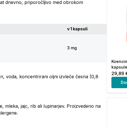
rat dnevno, priporočljivo med obrokom
v 1 kapsuli
3 mg
Koenci
kapsule
29,89 
in, voda, koncentrirani oljni izvleče česna (0,8
Do
, mleka, jajc, rib ali lupinarjev. Proizvedeno na
 alergene.