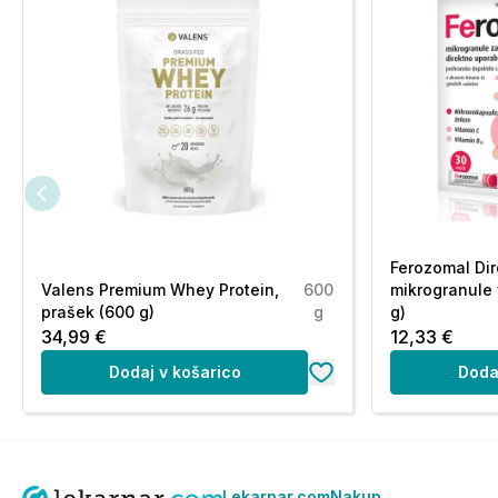
Ferozomal Dir
Valens Premium Whey Protein,
600
mikrogranule 
prašek (600 g)
g
g)
34,99 €
12,33 €
Dodaj v košarico
Doda
Lekarnar.com
Nakup