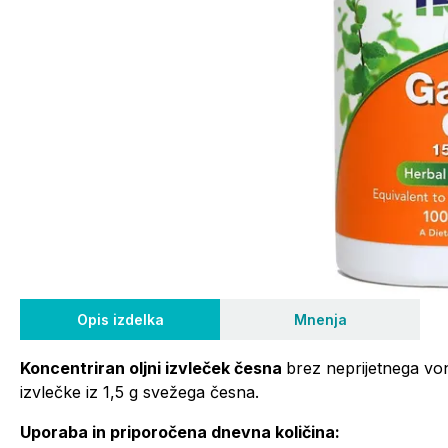
Opis izdelka
Mnenja
Koncentriran oljni izvleček česna
brez neprijetnega v
izvlečke iz 1,5 g svežega česna.
Uporaba in priporočena dnevna količina: