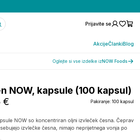
Prijavite se
Akcije
Članki
Blog
Oglejte si vse izdelke iz
NOW Foods
n NOW, kapsule (100 kapsul)
5 €
Pakiranje:
100 kapsul
psule NOW so koncentriran oljni izvleček česna. Čeprav
sebujejo izvlečke česna, nimajo neprijetnega vonja po