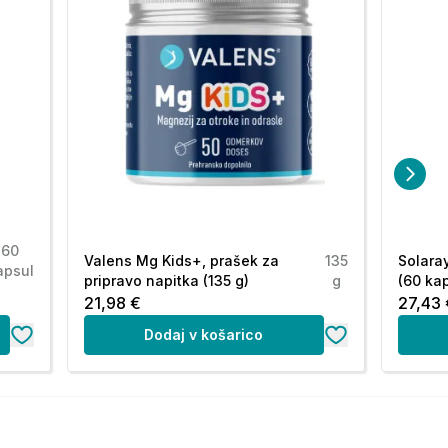
60
Valens Mg Kids+, prašek za
135
Solara
apsul
pripravo napitka (135 g)
g
(60 ka
21,98 €
27,43 
Dodaj v košarico