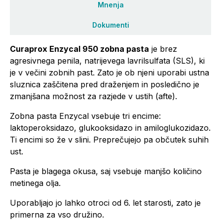
Mnenja
Dokumenti
Curaprox Enzycal 950 zobna pasta
je brez
agresivnega penila, natrijevega lavrilsulfata (SLS), ki
je v večini zobnih past. Zato je ob njeni uporabi ustna
sluznica zaščitena pred draženjem in posledično je
zmanjšana možnost za razjede v ustih (afte).
Zobna pasta Enzycal vsebuje tri encime:
laktoperoksidazo, glukooksidazo in amiloglukozidazo.
Ti encimi so že v slini. Preprečujejo pa občutek suhih
ust.
Pasta je blagega okusa, saj vsebuje manjšo količino
metinega olja.
Uporabljajo jo lahko otroci od 6. let starosti, zato je
primerna za vso družino.