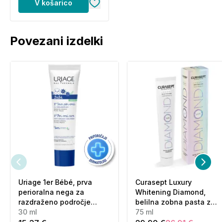
V košarico
Povezani izdelki
Uriage 1er Bébé, prva
Curasept Luxury
perioralna nega za
Whitening Diamond,
razdraženo področje
belilna zobna pasta z
ustnic (30 ml)
30 ml
diamantnim prahom (75
75 ml
ml)