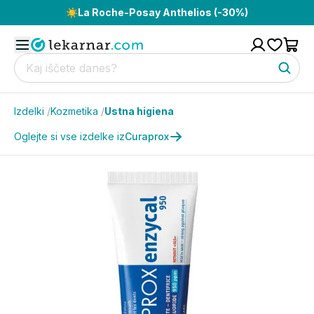
☀️
La Roche-Posay Anthelios (-30%)
Izdelki
/
Kozmetika
/
Ustna higiena
Oglejte si vse izdelke iz
Curaprox