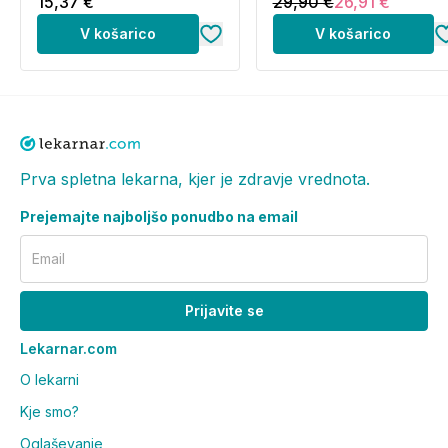
15,37 €
29,90 €
26,91 €
V košarico
V košarico
Prva spletna lekarna, kjer je zdravje vrednota.
Prejemajte najboljšo ponudbo na email
Email
Prijavite se
Lekarnar.com
O lekarni
Kje smo?
Oglaševanje