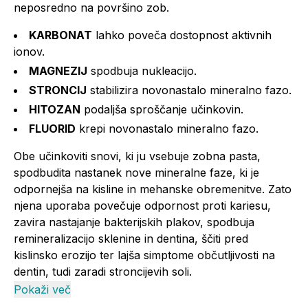
neposredno na površino zob.
KARBONAT
lahko poveča dostopnost aktivnih
ionov.
MAGNEZIJ
spodbuja nukleacijo.
STRONCIJ
stabilizira novonastalo mineralno fazo.
HITOZAN
podaljša sproščanje učinkovin.
FLUORID
krepi novonastalo mineralno fazo.
Obe učinkoviti snovi, ki ju vsebuje zobna pasta,
spodbudita nastanek nove mineralne faze, ki je
odpornejša na kisline in mehanske obremenitve. Zato
njena uporaba povečuje odpornost proti kariesu,
zavira nastajanje bakterijskih plakov, spodbuja
remineralizacijo sklenine in dentina, ščiti pred
kislinsko erozijo ter lajša simptome občutljivosti na
dentin, tudi zaradi stroncijevih soli.
Pokaži več
Uporaba: