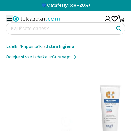
💙 Catafertyl (do -20%)
Izdelki
/
Pripomočki
/
Ustna higiena
Oglejte si vse izdelke iz
Curasept