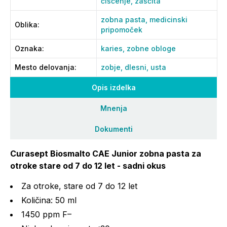
čiščenje,
zaščita
zobna pasta,
medicinski
Oblika
:
pripomoček
Oznaka
:
karies,
zobne obloge
Mesto delovanja
:
zobje,
dlesni,
usta
Opis izdelka
Mnenja
Dokumenti
Curasept Biosmalto CAE Junior zobna pasta za
otroke stare od 7 do 12 let - sadni okus
Za otroke, stare od 7 do 12 let
Količina: 50 ml
1450 ppm F–