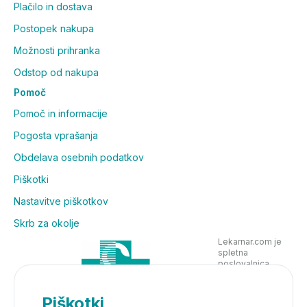
Plačilo in dostava
Postopek nakupa
Možnosti prihranka
Odstop od nakupa
Pomoč
Pomoč in informacije
Pogosta vprašanja
Obdelava osebnih podatkov
Piškotki
Nastavitve piškotkov
Skrb za okolje
Lekarnar.com je
spletna
poslovalnica
Lekarne Nove
Poljane in posluje
v skladu z
Piškotki