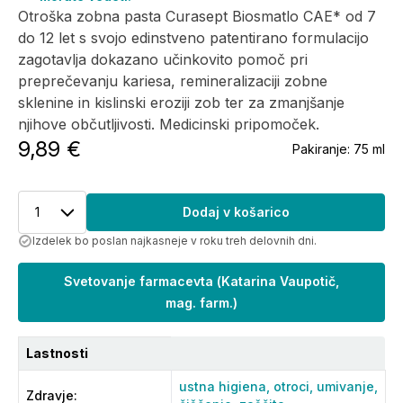
Otroška zobna pasta Curasept Biosmatlo CAE* od 7
do 12 let s svojo edinstveno patentirano formulacijo
zagotavlja dokazano učinkovito pomoč pri
preprečevanju kariesa, remineralizaciji zobne
sklenine in kislinski eroziji zob ter za zmanjšanje
njihove občutljivosti. Medicinski pripomoček.
9,89 €
Pakiranje:
75 ml
1
Dodaj v košarico
Izdelek bo poslan najkasneje v roku treh delovnih dni.
Svetovanje farmacevta
(
Katarina Vaupotič,
mag. farm.
)
Lastnosti
ustna higiena,
otroci,
umivanje,
Zdravje
: