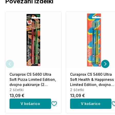
Povezani izdelki
Proizvajalec:
Curasept S.p.A., Via G. Parini 19, 21047
Saronno, Italija
Distributer:
VIVIT Pharma d.o.o., Tržaška cesta 495,
1351 Brezovica pri Ljubljani
Curaprox CS 5460 Ultra
Curaprox CS 5460 Ultra
Soft Pizza Limited Edition,
Soft Health & Happiness
dvojno pakiranje (2
Limited Edition, dvojno
ščetki)
2 ščetki
pakiranje (2 ščetki)
2 ščetki
13,09 €
13,09 €
V košarico
V košarico