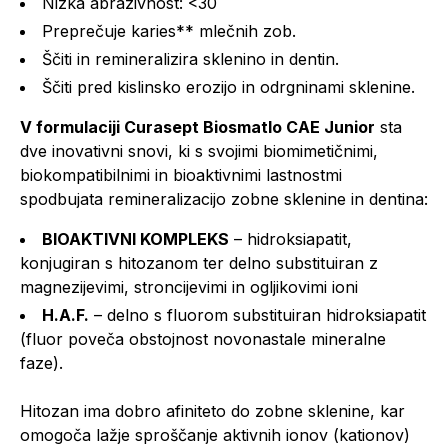
Nizka abrazivnost: <30
Preprečuje karies** mlečnih zob.
Ščiti in remineralizira sklenino in dentin.
Ščiti pred kislinsko erozijo in odrgninami sklenine.
V formulaciji Curasept Biosmatlo CAE Junior
sta
dve inovativni snovi, ki s svojimi biomimetičnimi,
biokompatibilnimi in bioaktivnimi lastnostmi
spodbujata remineralizacijo zobne sklenine in dentina:
BIOAKTIVNI KOMPLEKS
– hidroksiapatit,
konjugiran s hitozanom ter delno substituiran z
magnezijevimi, stroncijevimi in ogljikovimi ioni
H.A.F.
– delno s fluorom substituiran hidroksiapatit
(fluor poveča obstojnost novonastale mineralne
faze).
Hitozan ima dobro afiniteto do zobne sklenine, kar
omogoča lažje sproščanje aktivnih ionov (kationov)